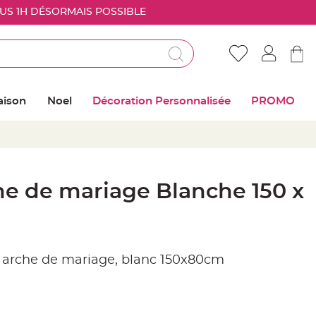
OUS 1H DÉSORMAIS POSSIBLE
Déjà client ?
Connectez vous pour retrouver vos coups de
aison
Noel
Décoration Personnalisée
PROMO
coeur
Me connecter
Mot de passe oublié ?
he de mariage Blanche 150 x
Nouveau client ?
Créer mon compte
r arche de mariage, blanc 150x80cm