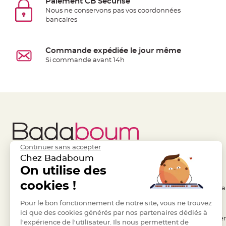
Paiement CB Sécurisé
à
Nous ne conservons pas vos coordonnées
dragées
bancaires
Contenant
Dragées
Commande expédiée le jour même
Plastique
Si commande avant 14h
Transparent
Contenant
à
dragées
en
tulle
Contenant
Continuer sans accepter
à
Chez Badaboum
dragées
Liens Utiles
On utilise des
Legal
en
cookies !
verre
- Questions / Réponses
- Conditions Généra
Contenant
- Nous contacter
Pour le bon fonctionnement de notre site, vous ne trouvez
- RGPD
à
ici que des cookies générés par nos partenaires dédiés à
- Suivre une commande
- Règles de confiden
l'expérience de l'utilisateur. Ils nous permettent de
dragées