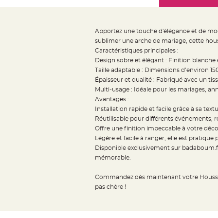
Mariage
the
Décoration
images
table
gallery
Apportez une touche d'élégance et de mo
mariage
sublimer une arche de mariage, cette hous
Bougeoirs
Caractéristiques principales :
et
Design sobre et élégant : Finition blanche
Taille adaptable : Dimensions d’environ 15
Photophores
Épaisseur et qualité : Fabriqué avec un tis
Bougie
Multi-usage : Idéale pour les mariages, a
décoration
Avantages :
Centre
Installation rapide et facile grâce à sa text
de
Réutilisable pour différents événements, r
Offre une finition impeccable à votre déc
table
Légère et facile à ranger, elle est pratique 
&
Disponible exclusivement sur badaboum.fr
Vase
mémorable.
Mariage
Chemin
Commandez dès maintenant votre Housse p
pas chère !
de
table
Mariage