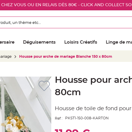
E CHEZ VOUS OU EN RELAIS DÈS 80€ - CLICK AND COLLECT S
ersaire
Déguisements
Loisirs Créatifs
Linge de m
ariage
Housse pour arche de mariage Blanche 150 x 80cm
Housse pour arc
80cm
Housse de toile de fond pou
PKST1-150-008-KARTON
Ref :