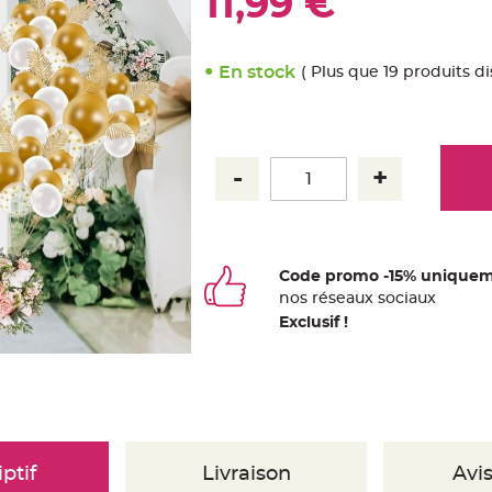
11,99 €
En stock
( Plus que 19 produits d
Code promo -15% uniquem
nos
ré
seaux
sociaux
Exclusif !
ptif
Livraison
Avis