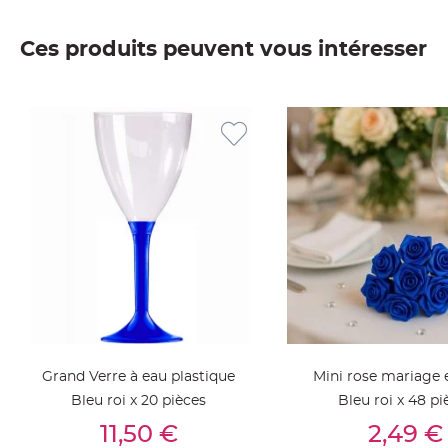
jetable
Chevalet
Ces produits peuvent vous intéresser
de
table
Mariage
Colombe,
Papillon,
Cage
oiseau
Confettis
et
Pétale
de
rose
Déco
Ardoise
Grand Verre à eau plastique
Mini rose mariage 
Déco
Bleu roi x 20 pièces
Bleu roi x 48 pi
Naturelle
Ajouter Au Panier
Ajouter Au Pan
11,50 €
2,49 €
Mariage