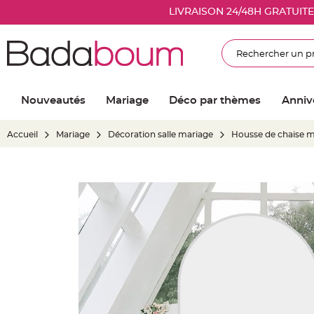
Nouveautés
LIVRAISON 24/48H GRATUIT
Mariage
Décoration
Rechercher
salle
mariage
Article
Nouveautés
Mariage
Déco par thèmes
Anniv
Lumineux
Ballon
Accueil
Mariage
Décoration salle mariage
Housse de chaise m
mariage
&
Hélium
Skip
Banderole
to
et
the
guirlande
end
mariage
of
Housse
the
de
images
chaise
gallery
mariage