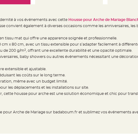
dernité à vos événements avec cette
Housse pour Arche de Mariage Blanc
se convient également à diverses occasions comme les anniversaires, les b
 en tissu mat qui offre une apparence soignée et professionnelle.
0 cm x 80 cm, avec un tissu extensible pour s’adapter facilement à différent
su de 200 g/m², offrant une excellente durabilité et une opacité optimale.
nniversaires, baby showers ou autres événements nécessitant une décoration
ure extensible et ajustable.
éduisant les coûts sur le long terme.
oration, même avec un budget limité.
pour les déplacements et les installations sur site.
, cette housse pour arche est une solution économique et chic pour transf
our Arche de Mariage sur badaboum.fr et sublimez vos événements avec 