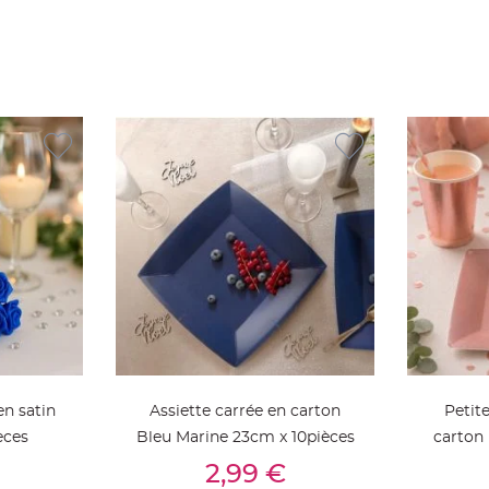
en satin
Assiette carrée en carton
Petite
èces
Bleu Marine 23cm x 10pièces
carton 
ier
Ajouter Au Panier
Aj
2,99 €