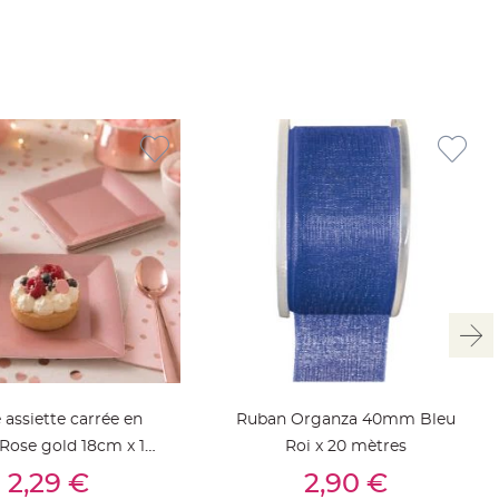
 assiette carrée en
Ruban Organza 40mm Bleu
Rose gold 18cm x 10
Roi x 20 mètres
outer Au Panier
Ajouter Au Panier
pièces
2,29 €
2,90 €