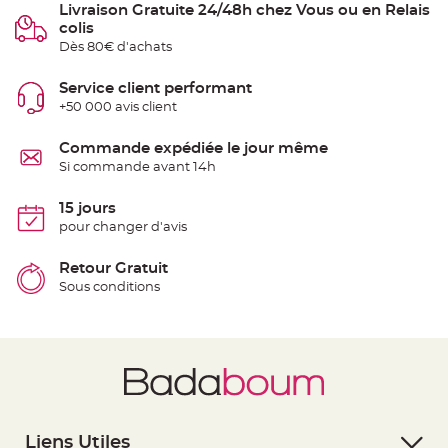
S
Livraison Gratuite 24/48h chez Vous ou en Relais
u
colis
s
p
Dès 80€ d'achats
e
n
s
Service client performant
i
o
+50 000 avis client
n
b
o
Commande expédiée le jour même
u
l
Si commande avant 14h
e
p
a
15 jours
p
i
pour changer d'avis
e
r
Retour Gratuit
T
Sous conditions
a
p
i
s
d
e
s
a
l
l
e
e
t
Liens Utiles
T