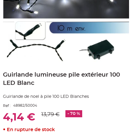
e
A
r
t
i
c
l
e
L
u
m
i
n
e
u
x
Skip
to
B
a
Guirlande lumineuse pile extérieur 100
the
l
beginning
l
LED Blanc
o
of
n
the
m
images
a
Guirlande de noel à pile 100 LED Blanches
r
gallery
i
a
48982/50004
Ref :
g
e
- 70 %
13,79 €
4,14 €
&
H
é
l
En rupture de stock
i