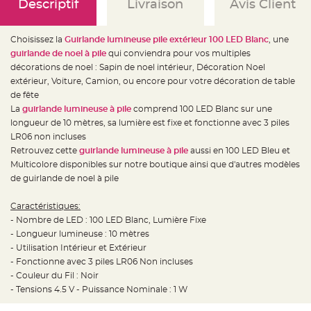
e
Descriptif
Livraison
Avis Client
d
e
c
h
Choisissez la
Guirlande lumineuse pile extérieur 100 LED Blanc
, une
a
i
guirlande de noel à pile
qui conviendra pour vos multiples
s
décorations de noel : Sapin de noel intérieur, Décoration Noel
e
m
extérieur, Voiture, Camion, ou encore pour votre décoration de table
a
r
de fête
i
La
guirlande lumineuse à pile
comprend 100 LED Blanc sur une
a
g
longueur de 10 mètres, sa lumière est fixe et fonctionne avec 3 piles
e
LR06 non incluses
L
Retrouvez cette
guirlande lumineuse à pile
aussi en 100 LED Bleu et
a
Multicolore disponibles sur notre boutique ainsi que d'autres modèles
n
t
de guirlande de noel à pile
e
r
n
Caractéristiques:
e
v
- Nombre de LED : 100 LED Blanc, Lumière Fixe
o
l
- Longueur lumineuse : 10 mètres
a
- Utilisation Intérieur et Extérieur
n
t
- Fonctionne avec 3 piles LR06 Non incluses
e
e
- Couleur du Fil : Noir
t
- Tensions 4.5 V - Puissance Nominale : 1 W
f
l
o