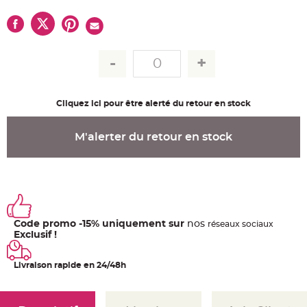
u
m
B
a
n
d
e
r
o
l
e
Cliquez ici pour être alerté du retour en stock
e
t
g
u
M'alerter du retour en stock
i
r
l
a
n
d
e
m
a
r
i
Code promo -15% uniquement sur
nos
ré
seaux
sociaux
a
Exclusif !
g
e
Livraison rapide en 24/48h
H
o
u
s
s