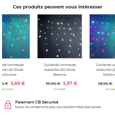
t
t
Ces produits peuvent vous intéresser
a
n
t
e
N
o
e
u
d
h
o
u
s
s
e
d
e
lande lumineuse
Guirlande lumineuse
Guirlande l
c
h
ctite LED Etoile
stalactite LED Etoile
stalactite L
a
Multicolore
Blanche
Multico
i
s
er Au Panier
Ajouter Au Panier
Ajouter A
e
5,69 €
5,97 €
95 €
19,90 €
18,95 €
d
e
En stock
En stock
En sto
M
a
r
i
Paiement CB Sécurisé
a
g
Nous ne conservons pas vos coordonnées bancaires
e