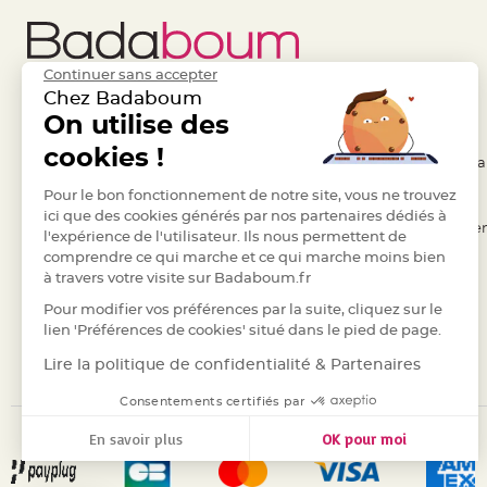
Deco
Paillette
et
Continuer sans accepter
Chez Badaboum
Strass
Liens Utiles
On utilise des
Legal
Déco
Plume
cookies !
- Questions / Réponses
- Conditions Généra
Mariage
- Nous contacter
Pour le bon fonctionnement de notre site, vous ne trouvez
- RGPD
Fleurs
ici que des cookies générés par nos partenaires dédiés à
décoratives
- Suivre une commande
- Règles de confiden
l'expérience de l'utilisateur. Ils nous permettent de
Mariage
comprendre ce qui marche et ce qui marche moins bien
- Retourner un article
- Cookies
à travers votre visite sur Badaboum.fr
Marque
- Paiement Sécurisé
- Plan du site
place
Pour modifier vos préférences par la suite, cliquez sur le
- Paiement en Plusieurs fois
lien 'Préférences de cookies' situé dans le pied de page.
et
porte
- Marques
Lire la politique de confidentialité & Partenaires
nom
Consentements certifiés par
Menu,
En savoir plus
OK pour moi
Carte
d'Invitation
Axeptio consent
Plateforme de Gestion du Consentement : Personnalisez vos