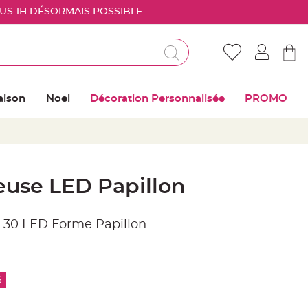
OUS 1H DÉSORMAIS POSSIBLE
Déjà client ?
Connectez vous pour retrouver vos coups de
aison
Noel
Décoration Personnalisée
PROMO
coeur
Me connecter
Mot de passe oublié ?
euse LED Papillon
Nouveau client ?
 30 LED Forme Papillon
Créer mon compte
%