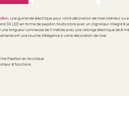
illon
, une guirlande électrique pour votre décoration de noel intérieur ou e
d 30 LED en forme de papillon Multicolore avec un clignoteur integré 8 j
ne longueur lumineuse de 3 mètres avec une rallonge électrique de 8 mè
e ameneront une touche d'élègance à votre décoration de noel
rme Papillon en Acrylique
ignoteur 8 fonctions