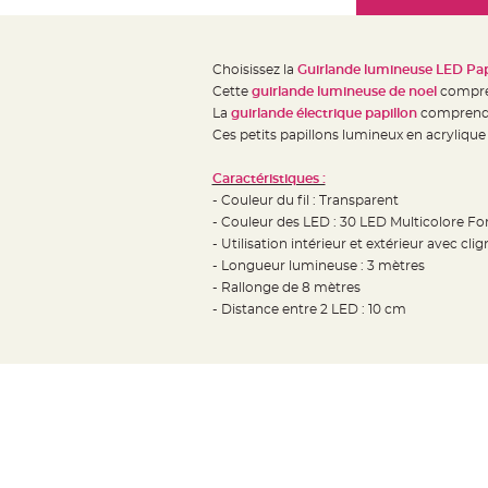
Mariage
the
Décoration
images
table
gallery
Choisissez la
Guirlande lumineuse LED Pap
mariage
Cette
guirlande lumineuse de noel
compren
Bougeoirs
La
guirlande électrique papillon
comprend u
et
Ces petits papillons lumineux en acryliqu
Photophores
Caractéristiques :
Bougie
- Couleur du fil : Transparent
décoration
- Couleur des LED : 30 LED Multicolore Fo
Centre
- Utilisation intérieur et extérieur avec cl
de
- Longueur lumineuse : 3 mètres
- Rallonge de 8 mètres
table
- Distance entre 2 LED : 10 cm
&
Vase
Mariage
Chemin
de
table
Mariage