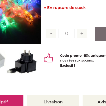
En rupture de stock
Code promo -15% uniquem
nos
ré
seaux
sociaux
Exclusif !
ptif
Livraison
Avis