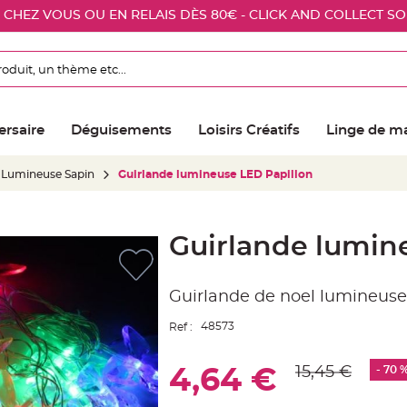
E CHEZ VOUS OU EN RELAIS DÈS 80€ - CLICK AND COLLECT S
ersaire
Déguisements
Loisirs Créatifs
Linge de m
 Lumineuse Sapin
Guirlande lumineuse LED Papillon
Guirlande lumin
Guirlande de noel lumineuse
48573
Ref :
15,45 €
- 70 
4,64 €