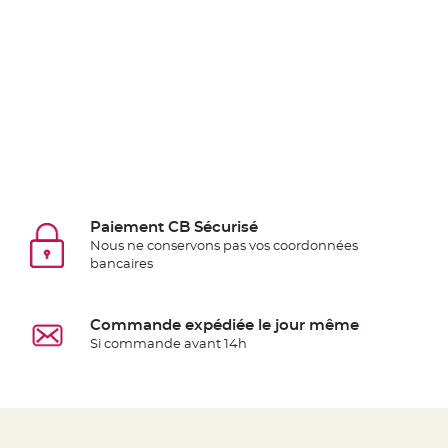
jetable
Chevalet
de
table
Mariage
Colombe,
Papillon,
Cage
oiseau
Paiement CB Sécurisé
Confettis
Nous ne conservons pas vos coordonnées
et
bancaires
Pétale
de
rose
Commande expédiée le jour même
Si commande avant 14h
Déco
Ardoise
Déco
Naturelle
Mariage