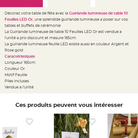
e
d
e
c
Décorez votre table de fête avec la
Guirlande lumineuse de table 10
h
Feuilles LED Or
, une splendide guirlande lumineuse a poser sur vos
a
i
tables et buffets de cérémonie
s
e
La
Guirlande lumineuse de table 10 Feuilles LED Or est vendue a
m
l'unité a prix discount et mesure 165cm
a
r
La guirlande lumineuse feuille LED existe aussi en couleur Argent et
i
a
Rose gold
g
Caractéristiques
e
Longueur 165cm
L
Couleur Or
a
n
Motif Feuille
t
Piles incluses
e
r
Vendue a l'unité
n
e
v
o
l
Ces produits peuvent vous intéresser
a
n
t
e
e
t
f
l
o