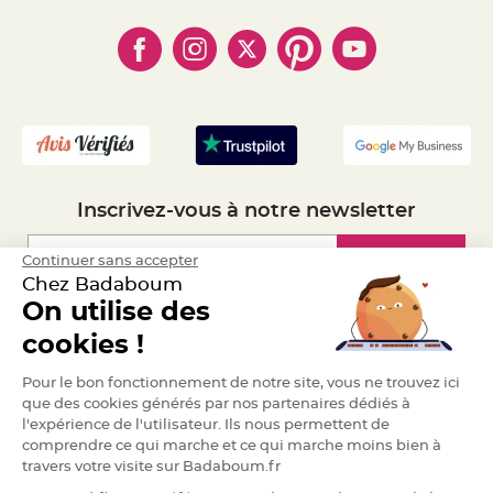
e
- Paiement en Plusieurs fois
- Cookies
- Obtenez des Remises
n
t
- Marques
- Plan du site
- Livraison Rapide 24h
u
r
- Mandat Administratif
e
M
- Recrutement
a
r
i
a
g
e
D
Inscrivez-vous à notre newsletter
é
c
Inscription
Continuer sans accepter
o
r
Chez Badaboum
a
On utilise des
t
Espace Pro
i
cookies !
o
Demander un devis
n
Pour le bon fonctionnement de notre site, vous ne trouvez ici
t
que des cookies générés par nos partenaires dédiés à
a
l'expérience de l'utilisateur. Ils nous permettent de
b
comprendre ce qui marche et ce qui marche moins bien à
l
travers votre visite sur Badaboum.fr
e
m