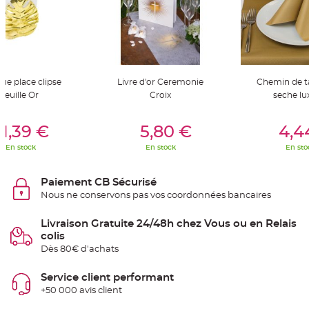
t
t
a
n
t
e
N
o
ue place clipse
Livre d'or Ceremonie
Chemin de t
e
u
feuille Or
Croix
seche lu
d
h
o
er Au Panier
Ajouter Au Panier
Ajouter A
u
1,39 €
5,80 €
4,4
s
s
En stock
En stock
En sto
e
d
e
c
Paiement CB Sécurisé
h
a
Nous ne conservons pas vos coordonnées bancaires
i
s
e
Livraison Gratuite 24/48h chez Vous ou en Relais
d
e
colis
M
Dès 80€ d'achats
a
r
i
a
Service client performant
g
+50 000 avis client
e