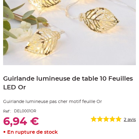
e
A
r
t
i
c
l
e
L
u
m
i
n
e
u
x
Skip
to
B
a
Guirlande lumineuse de table 10 Feuilles
the
l
beginning
l
LED Or
o
of
n
the
m
images
a
Guirlande lumineuse pas cher motif feuille Or
r
gallery
i
a
DEL0001OR
Ref :
g
e
6,94 €
2
avis
&
H
é
En rupture de stock
l
i