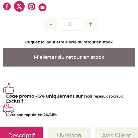
u
m
B
a
n
d
e
r
o
l
Cliquez ici pour être alerté du retour en stock
e
e
t
g
M'alerter du retour en stock
u
i
r
l
a
n
d
e
m
a
r
Code promo -15% uniquement sur
nos
ré
seaux
sociaux
i
Exclusif !
a
g
e
Livraison rapide en 24/48h
H
o
u
s
Descriptif
Livraison
Avis Client
s