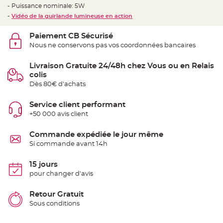
t
- Puissance nominale: 5W
t
a
-
Vidéo de la guirlande lumineuse en action
n
t
e
Paiement CB Sécurisé
Nous ne conservons pas vos coordonnées bancaires
N
o
e
Livraison Gratuite 24/48h chez Vous ou en Relais
u
d
colis
h
Dès 80€ d'achats
o
u
s
s
Service client performant
e
+50 000 avis client
d
e
c
h
Commande expédiée le jour même
a
Si commande avant 14h
i
s
e
d
15 jours
e
pour changer d'avis
M
a
r
i
Retour Gratuit
a
Sous conditions
g
e