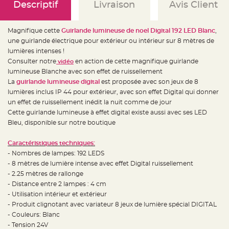
e
Descriptif
Livraison
Avis Client
d
e
c
h
Magnifique cette
Guirlande lumineuse de noel Digital 192 LED Blanc
,
a
i
une guirlande électrique pour extérieur ou intérieur sur 8 mètres de
s
e
lumières intenses !
m
Consulter notre
en action de cette magnifique guirlande
vidéo
a
r
lumineuse Blanche avec son effet de ruissellement
i
a
La
guirlande lumineuse digital
est proposée avec son jeux de 8
g
lumières inclus IP 44 pour extérieur, avec son effet Digital qui donner
e
un effet de ruissellement inédit la nuit comme de jour
L
Cette guirlande lumineuse à effet digital existe aussi avec ses LED
a
n
Bleu, disponible sur notre boutique
t
e
r
Caractéristiques techniques:
n
e
- Nombres de lampes: 192 LEDS
v
- 8 mètres de lumière intense avec effet Digital ruissellement
o
l
- 2.25 mètres de rallonge
a
n
- Distance entre 2 lampes : 4 cm
t
- Utilisation intérieur et extérieur
e
e
- Produit clignotant avec variateur 8 jeux de lumière spécial DIGITAL
t
f
- Couleurs: Blanc
l
- Tension 24V
o