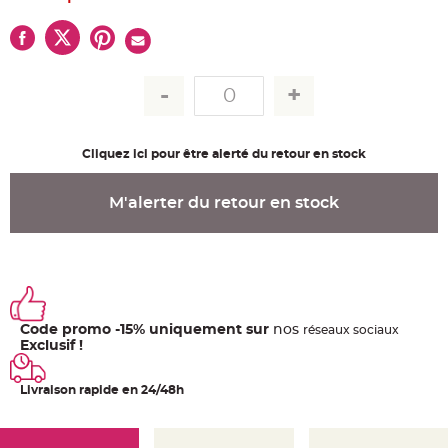
u
m
B
a
n
d
e
r
o
l
e
Cliquez ici pour être alerté du retour en stock
e
t
g
u
M'alerter du retour en stock
i
r
l
a
n
d
e
m
a
r
i
Code promo -15% uniquement sur
nos
ré
seaux
sociaux
a
Exclusif !
g
e
Livraison rapide en 24/48h
H
o
u
s
s