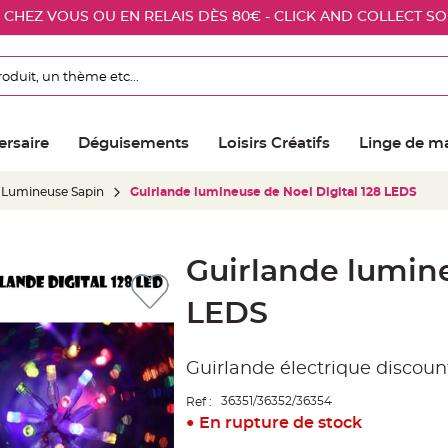
E CHEZ VOUS OU EN RELAIS DÈS 80€ - CLICK AND COLLECT S
ersaire
Déguisements
Loisirs Créatifs
Linge de m
 Lumineuse Sapin
Guirlande lumineuse de Noel Digital 128 LEDS
Guirlande lumine
LEDS
Guirlande électrique discoun
36351/36352/36354
Ref :
En rupture de stock