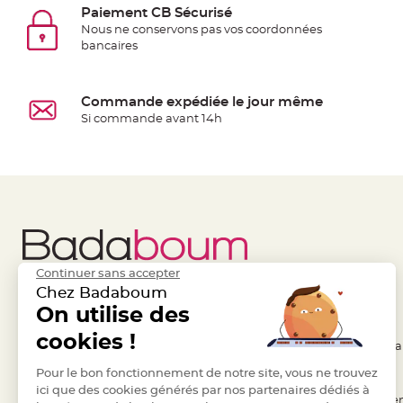
jetable
Paiement CB Sécurisé
Nous ne conservons pas vos coordonnées
Chevalet
bancaires
de
table
Mariage
Commande expédiée le jour même
Colombe,
Si commande avant 14h
Papillon,
Cage
oiseau
Confettis
et
Pétale
de
Continuer sans accepter
rose
Chez Badaboum
On utilise des
Liens Utiles
Legal
Déco
Ardoise
cookies !
- Questions / Réponses
- Conditions Généra
Déco
Pour le bon fonctionnement de notre site, vous ne trouvez
- Nous contacter
- RGPD
Naturelle
ici que des cookies générés par nos partenaires dédiés à
Mariage
- Suivre une commande
- Règles de confiden