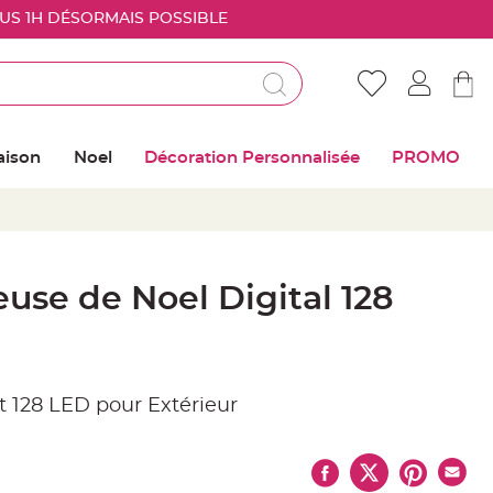
OUS 1H DÉSORMAIS POSSIBLE
Déjà client ?
Connectez vous pour retrouver vos coups de
aison
Noel
Décoration Personnalisée
PROMO
coeur
Me connecter
Mot de passe oublié ?
use de Noel Digital 128
Nouveau client ?
Créer mon compte
t 128 LED pour Extérieur