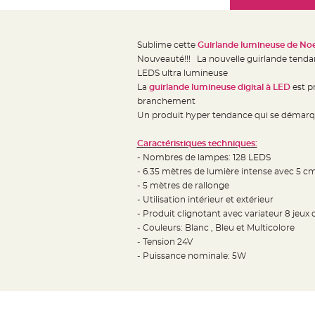
Mariage
the
Décoration
images
table
gallery
Sublime cette
Guirlande lumineuse de Noel
mariage
Nouveauté!!! La nouvelle guirlande tendanc
Bougeoirs
LEDS ultra lumineuse
et
La
guirlande lumineuse digital à LED
est p
branchement
Photophores
Un produit hyper tendance qui se démarq
Bougie
décoration
Caractéristiques techniques:
Centre
- Nombres de lampes: 128 LEDS
de
- 6.35 mètres de lumière intense avec 5 c
- 5 mètres de rallonge
table
- Utilisation intérieur et extérieur
&
- Produit clignotant avec variateur 8 jeux
Vase
- Couleurs: Blanc , Bleu et Multicolore
Mariage
- Tension 24V
Chemin
- Puissance nominale: 5W
de
table
Mariage