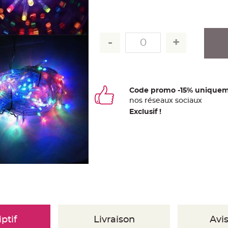
Code promo -15% uniquem
nos
ré
seaux
sociaux
Exclusif !
ptif
Livraison
Avis