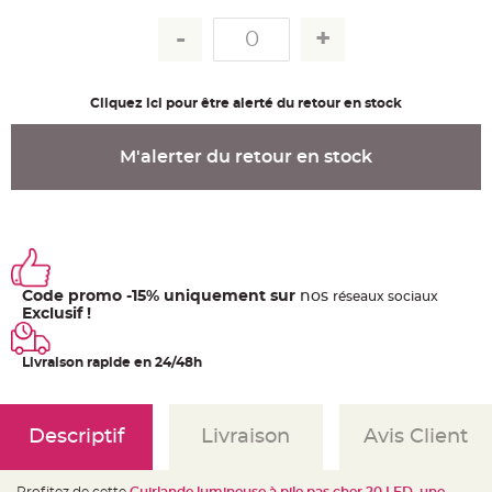
u
m
B
a
n
d
Cliquez ici pour être alerté du retour en stock
e
r
o
l
M'alerter du retour en stock
e
e
t
g
u
i
r
l
a
n
d
Code promo -15% uniquement sur
nos
ré
seaux
sociaux
e
Exclusif !
m
a
r
i
Livraison rapide en 24/48h
a
g
e
H
Descriptif
Livraison
Avis Client
o
u
s
s
Profitez de cette
Guirlande lumineuse à pile pas cher 20 LED, une