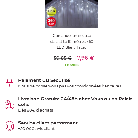
t
t
a
n
t
e
N
o
Guirlande lumineuse
e
stalactite 10 mètres 360
u
d
LED Blanc Froid
h
Ajouter Au Panier
o
u
17,96 €
59,85 €
s
s
En stock
e
d
e
c
Paiement CB Sécurisé
h
a
Nous ne conservons pas vos coordonnées bancaires
i
s
e
Livraison Gratuite 24/48h chez Vous ou en Relais
d
colis
e
M
Dès 80€ d'achats
a
r
i
Service client performant
a
g
+50 000 avis client
e