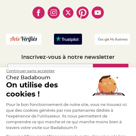
- Paiement en Plusieurs fois
e
- Cookies
- Obtenez des Remises
n
- Marques
t
- Plan du site
- Livraison Rapide 24h
u
r
- Mandat Administratif
e
M
- Recrutement
a
r
i
a
g
e
Inscrivez-vous à notre newsletter
D
é
c
Inscription
Continuer sans accepter
o
Chez Badaboum
r
a
On utilise des
t
Espace Pro
cookies !
i
o
Demander un devis
n
Pour le bon fonctionnement de notre site, vous ne trouvez ici
t
que des cookies générés par nos partenaires dédiés à
a
l'expérience de l'utilisateur. Ils nous permettent de
b
comprendre ce qui marche et ce qui marche moins bien à
l
travers votre visite sur Badaboum.fr
e
m