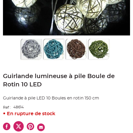
e
A
r
t
i
c
l
e
L
u
m
i
n
e
u
x
Skip
B
to
a
Guirlande lumineuse à pile Boule de
the
l
beginning
l
Rotin 10 LED
o
of
n
the
m
a
images
Guirlande à pile LED 10 Boules en rotin 150 cm
r
gallery
i
a
48614
Ref :
g
e
En rupture de stock
&
H
é
l
i