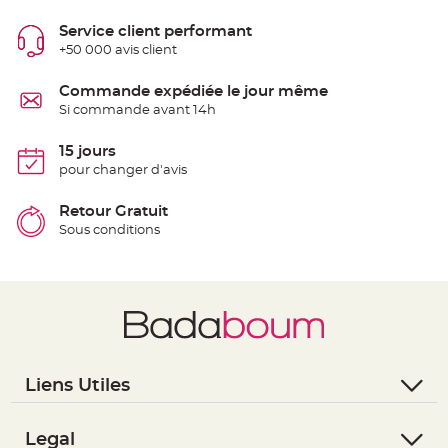
S
u
Service client performant
s
p
+50 000 avis client
e
n
s
Commande expédiée le jour même
i
o
Si commande avant 14h
n
b
o
15 jours
u
l
pour changer d'avis
e
p
a
Retour Gratuit
p
i
Sous conditions
e
r
T
a
p
i
s
d
e
s
a
Liens Utiles
l
l
e
- Questions / Réponses
e
t
- Nous contacter
Legal
T