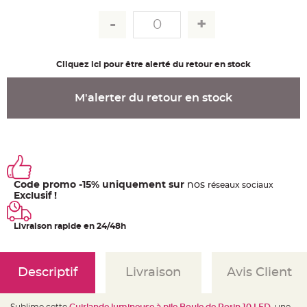
u
m
B
a
n
d
Cliquez ici pour être alerté du retour en stock
e
r
o
l
M'alerter du retour en stock
e
e
t
g
u
i
r
l
a
n
d
Code promo -15% uniquement sur
nos
ré
seaux
sociaux
e
Exclusif !
m
a
r
i
Livraison rapide en 24/48h
a
g
e
H
Descriptif
Livraison
Avis Client
o
u
s
s
Sublime cette
Guirlande lumineuse à pile Boule de Rotin 10 LED
, une