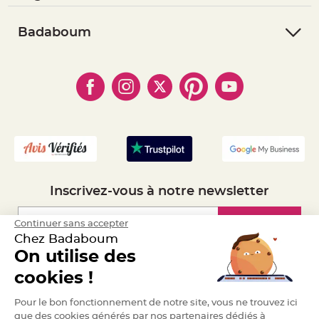
e
- Suivre une commande
- Conditions Générales de Vente
n
t
- Retourner un article
- RGPD
Badaboum
u
r
- Paiement Sécurisé
- Règles de confidentialité
e
- Qui somme-nous ?
M
- Paiement en Plusieurs fois
- Cookies
a
- Obtenez des Remises
r
- Marques
- Plan du site
i
- Livraison Rapide 24h
a
g
- Mandat Administratif
e
- Recrutement
D
é
c
o
r
Inscrivez-vous à notre newsletter
a
t
i
Inscription
Continuer sans accepter
o
Chez Badaboum
n
On utilise des
t
Espace Pro
a
cookies !
b
l
Demander un devis
Pour le bon fonctionnement de notre site, vous ne trouvez ici
e
m
que des cookies générés par nos partenaires dédiés à