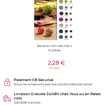
t
t
a
n
t
e
N
o
e
u
d
h
o
u
s
Boule en rotin pas cher x
s
10 pièces
e
d
e
Ajouter Au Panier
c
2,28 €
h
a
i
En stock
s
e
d
e
Paiement CB Sécurisé
M
Nous ne conservons pas vos coordonnées bancaires
a
r
i
a
Livraison Gratuite 24/48h chez Vous ou en Relais
g
colis
e
Dès 80€ d'achats