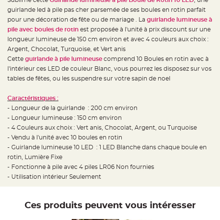
e
d
guirlande led à pile pas cher parsemée de ses boules en rotin parfait
e
c
pour une décoration de fête ou de mariage . La
guirlande lumineuse à
h
pile avec boules de rotin
est proposée à l'unité à prix discount sur une
a
i
longueur lumineuse de 150 cm environ et avec 4 couleurs aux choix :
s
e
Argent, Chocolat, Turquoise, et Vert anis
m
Cette
guirlande à pile lumineuse
comprend 10 Boules en rotin avec à
a
r
l'intérieur ces LED de couleur Blanc, vous pourrez les disposez sur vos
i
a
tables de fêtes, ou les suspendre sur votre sapin de noel
g
e
Caractéristiques :
L
- Longueur de la guirlande : 200 cm environ
a
n
- Longueur lumineuse : 150 cm environ
t
- 4 Couleurs aux choix : Vert anis, Chocolat, Argent, ou Turquoise
e
r
- Vendu à l'unité avec 10 boules en rotin
n
e
- Guirlande lumineuse 10 LED : 1 LED Blanche dans chaque boule en
v
rotin, Lumière Fixe
o
l
- Fonctionne à pile avec 4 piles LR06 Non fournies
a
n
- Utilisation intérieur Seulement
t
e
e
t
Ces produits peuvent vous intéresser
f
l
o