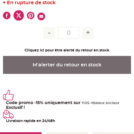
u
En rupture de stock
m
B
a
n
d
e
r
o
l
e
e
t
Cliquez ici pour être alerté du retour en stock
g
u
i
M'alerter du retour en stock
r
l
a
n
d
e
m
a
r
i
a
Code promo -15% uniquement sur
nos
ré
seaux
sociaux
g
Exclusif !
e
H
o
Livraison rapide en 24/48h
u
s
s