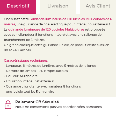
e
d
Descriptif
Livraison
Avis Client
e
c
h
a
Choisissez cette
Guirlande lumineuse de 120 lucioles Multicolores de 6
i
s
mètres
, une guirlande de noel électrique pour intérieur ou extérieur !
e
m
La
guirlande lumineuse de 120 Lucioles Multicolores
est proposée
a
avec son clignoteur 8 fonctions intégré et avec une rallonge de
r
i
branchement de 5 mètres
a
g
Un grand classique cette guirlande luciole, ce produit existe aussi en
e
80 et 240 lampes.
L
a
Caractéristiques techniques:
n
t
- Longueur: 6 mètres de lumières avec 5 mètres de rallonge
e
- Nombre de lampes : 120 lampes lucioles
r
n
- Couleur: Multicolore
e
v
- Utilisation intérieur et extérieur
o
- Guirlande clignotante avec variateur 8 fonctions
l
a
- une luciole tout les 5 cm environ
n
t
e
Paiement CB Sécurisé
e
t
Nous ne conservons pas vos coordonnées bancaires
f
l
o