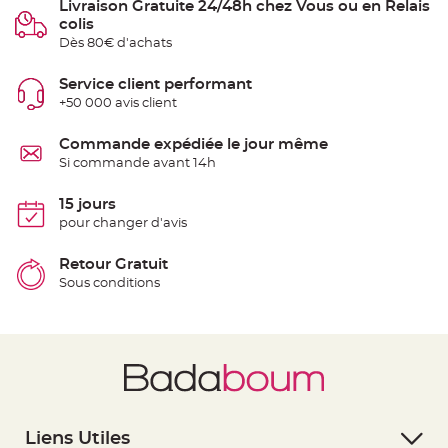
Livraison Gratuite 24/48h chez Vous ou en Relais
t
t
colis
a
Dès 80€ d'achats
n
t
e
Service client performant
N
+50 000 avis client
o
e
u
Commande expédiée le jour même
d
h
Si commande avant 14h
o
u
s
15 jours
s
e
pour changer d'avis
d
e
c
Retour Gratuit
h
a
Sous conditions
i
s
e
d
e
M
a
r
i
a
g
e
Liens Utiles