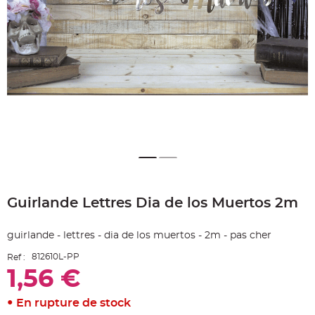
e
A
r
t
i
c
l
e
L
u
m
i
n
e
u
x
B
a
Skip
l
to
l
o
Guirlande Lettres Dia de los Muertos 2m
the
n
beginning
m
a
of
r
guirlande - lettres - dia de los muertos - 2m - pas cher
the
i
images
a
812610L-PP
Ref :
g
gallery
e
1,56 €
&
H
é
l
En rupture de stock
i