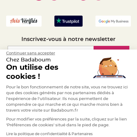
- Mandat Administratif
a
r
- Recrutement
i
a
g
e
Inscrivez-vous à notre newsletter
B
o
u
g
Inscription
Continuer sans accepter
e
o
Chez Badaboum
i
On utilise des
r
s
Espace Pro
e
cookies !
t
P
h
Demander un devis
Pour le bon fonctionnement de notre site, vous ne trouvez ici
o
t
que des cookies générés par nos partenaires dédiés à
o
l'expérience de l'utilisateur. Ils nous permettent de
p
h
comprendre ce qui marche et ce qui marche moins bien à
o
travers votre visite sur Badaboum.fr
r
e
s
Pour modifier vos préférences par la suite, cliquez sur le lien
'Préférences de cookies' situé dans le pied de page.
B
o
Lire la politique de confidentialité & Partenaires
u
RGPD