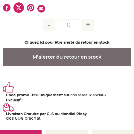
u
m
B
a
n
d
e
r
o
l
Cliquez ici pour être alerté du retour en stock
e
e
t
g
M'alerter du retour en stock
u
i
r
l
a
n
d
e
m
a
r
Code promo -15% uniquement sur
nos réseaux sociaux
i
Exclusif !
a
g
e
Livraison Gratuite par GLS ou Mondial Rleay
H
dès 80€ d'achat
o
u
s
s