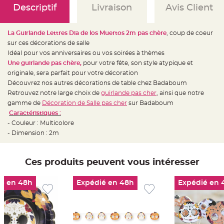
e
Descriptif
Livraison
Avis Client
d
e
c
h
a
La Guirlande Lettres Dia de los Muertos 2m
pas chère
, coup de coeur
i
sur ces décorations de salle
s
e
Idéal pour vos anniversaires ou vos soirées à thèmes
m
a
Une guirlande pas chère,
pour votre fête, son style atypique et
r
originale, sera parfait pour votre décoration
i
a
Découvrez nos autres décorations de table chez Badaboum
g
e
Retrouvez notre large choix de
guirlande pas cher
, ainsi que notre
gamme de
Décoration de Salle pas cher
sur Badaboum
L
Caractéristiques :
a
n
- Couleur : Multicolore
t
e
- Dimension : 2m
r
n
e
v
Ces produits peuvent vous intéresser
o
l
a
n
é en 48h
Expédié en 48h
Expédié en 
t
e
e
t
f
l
o