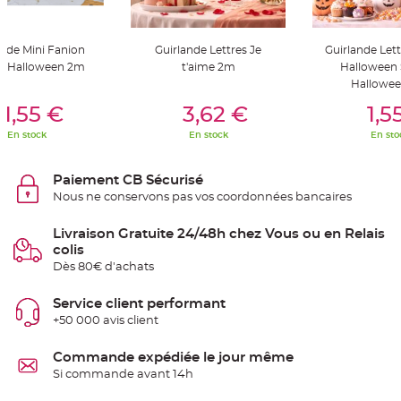
S
u
s
p
e
ande Mini Fanion
Guirlande Lettres Je
Guirlande Let
n
y Halloween 2m
t'aime 2m
Halloween
s
i
Hallowe
o
er Au Panier
Ajouter Au Panier
Ajouter A
n
1,55 €
3,62 €
1,5
b
o
u
En stock
En stock
En sto
l
e
p
a
Paiement CB Sécurisé
p
Nous ne conservons pas vos coordonnées bancaires
i
e
r
Livraison Gratuite 24/48h chez Vous ou en Relais
colis
T
a
Dès 80€ d'achats
p
i
s
Service client performant
d
e
+50 000 avis client
s
a
l
Commande expédiée le jour même
l
e
Si commande avant 14h
e
t
T