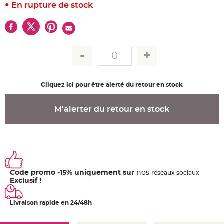
u
En rupture de stock
m
B
a
n
d
e
r
o
l
e
e
t
Cliquez ici pour être alerté du retour en stock
g
u
i
r
M'alerter du retour en stock
l
a
n
d
e
m
a
r
i
a
Code promo -15% uniquement sur
nos
ré
seaux
sociaux
g
e
Exclusif !
H
o
Livraison rapide en 24/48h
u
s
s