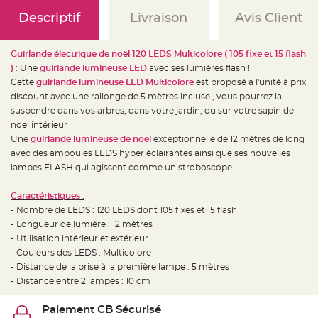
e
d
Descriptif
Livraison
Avis Client
e
c
h
a
i
Guirlande électrique de noël 120 LEDS Multicolore ( 105 fixe et 15 flash
s
)
: Une
guirlande lumineuse LED
avec ses lumières flash !
e
m
Cette
guirlande lumineuse LED Multicolore
est proposé à l'unité à prix
a
r
discount avec une rallonge de 5 mètres incluse , vous pourrez la
i
suspendre dans vos arbres, dans votre jardin, ou sur votre sapin de
a
g
noel intérieur
e
Une
guirlande lumineuse de noel
exceptionnelle de 12 mètres de long
L
avec des ampoules LEDS hyper éclairantes ainsi que ses nouvelles
a
lampes FLASH qui agissent comme un stroboscope
n
t
e
r
Caractéristiques :
n
- Nombre de LEDS : 120 LEDS dont 105 fixes et 15 flash
e
v
- Longueur de lumière : 12 mètres
o
l
- Utilisation intérieur et extérieur
a
- Couleurs des LEDS : Multicolore
n
t
- Distance de la prise à la première lampe : 5 mètres
e
e
- Distance entre 2 lampes : 10 cm
t
f
l
Paiement CB Sécurisé
o