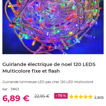
e
A
r
t
i
c
l
e
L
u
m
i
n
e
u
x
B
Skip
a
to
l
Guirlande électrique de noel 120 LEDS
the
l
o
beginning
n
Multicolore fixe et flash
of
m
a
the
r
images
i
Guirlande lumineuse LED pas cher 120 LED Multicolore
gallery
a
g
39823
Ref :
e
&
H
- 70 %
22,95 €
6,89 €
2
avis
é
l
i