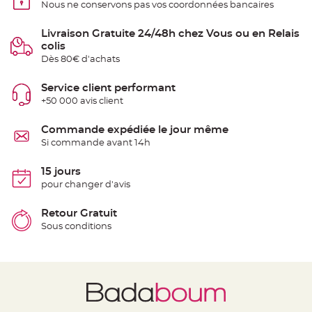
Nous ne conservons pas vos coordonnées bancaires
t
t
a
n
Livraison Gratuite 24/48h chez Vous ou en Relais
t
colis
e
Dès 80€ d'achats
N
o
e
Service client performant
u
+50 000 avis client
d
h
o
u
Commande expédiée le jour même
s
Si commande avant 14h
s
e
d
e
15 jours
c
pour changer d'avis
h
a
i
s
Retour Gratuit
e
Sous conditions
d
e
M
a
r
i
a
g
e