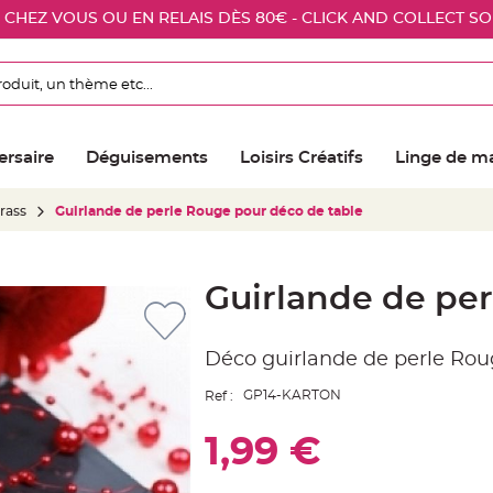
E CHEZ VOUS OU EN RELAIS DÈS 80€ - CLICK AND COLLECT S
ersaire
Déguisements
Loisirs Créatifs
Linge de m
trass
Guirlande de perle Rouge pour déco de table
Guirlande de per
Déco guirlande de perle Ro
GP14-KARTON
Ref :
1,99 €