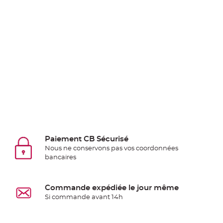
Deco
Paillette
et
Strass
Déco
Plume
Mariage
Fleurs
décoratives
Mariage
Marque
Paiement CB Sécurisé
place
Nous ne conservons pas vos coordonnées
et
bancaires
porte
nom
Commande expédiée le jour même
Menu,
Si commande avant 14h
Carte
d'Invitation