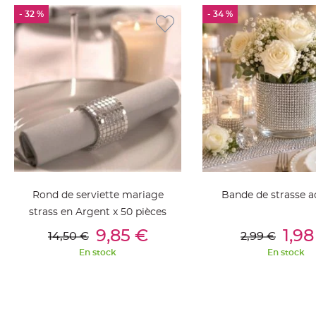
jetable
- 32 %
- 34 %
Chevalet
de
table
Mariage
Colombe,
Papillon,
Cage
oiseau
Confettis
et
Pétale
Rond de serviette mariage
Bande de strasse a
de
strass en Argent x 50 pièces
rose
Ajouter Au Panier
Ajouter Au Pan
9,85 €
1,98
14,50 €
2,99 €
Déco
En stock
En stock
Ardoise
Déco
Naturelle
Mariage