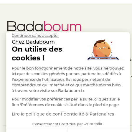
Pics
pour
Déco
Gateau
Rond
Continuer sans accepter
de
Chez Badaboum
serviette
Liens Utiles
On utilise des
Legal
table
cookies !
de
- Questions / Réponses
- Conditions Généra
mariage
- Nous contacter
Pour le bon fonctionnement de notre site, vous ne trouvez
- RGPD
Contenant
ici que des cookies générés par nos partenaires dédiés à
- Suivre une commande
- Règles de confiden
Dragées
l'expérience de l'utilisateur. Ils nous permettent de
comprendre ce qui marche et ce qui marche moins bien
Mariage
- Retourner un article
- Cookies
à travers votre visite sur Badaboum.fr
Boite
- Paiement Sécurisé
- Plan du site
Pour modifier vos préférences par la suite, cliquez sur le
à
- Paiement en Plusieurs fois
lien 'Préférences de cookies' situé dans le pied de page.
dragées
- Marques
Bourse
Lire la politique de confidentialité & Partenaires
et
Consentements certifiés par
sac