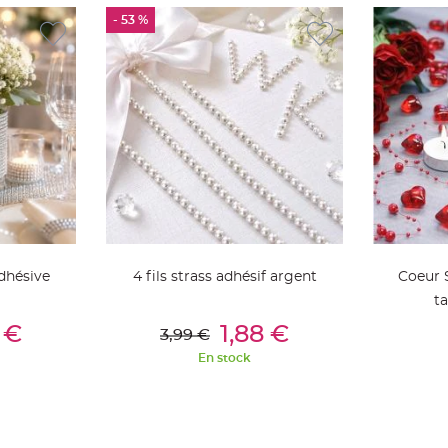
- 53 %
dhésive
4 fils strass adhésif argent
Coeur 
ta
ier
Ajouter Au Panier
Aj
 €
1,88 €
3,99 €
En stock