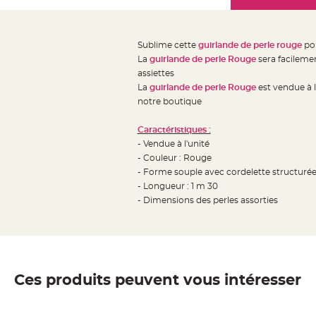
Mariage
the
Décoration
images
table
gallery
Sublime cette
guirlande de perle rouge
pou
mariage
La
guirlande de perle Rouge
sera facilemen
Bougeoirs
assiettes
et
La
guirlande de perle Rouge
est vendue à 
notre boutique
Photophores
Bougie
Caractéristiques :
décoration
- Vendue à l'unité
Centre
- Couleur : Rouge
de
- Forme souple avec cordelette structurée
- Longueur : 1 m 30
table
- Dimensions des perles assorties
&
Vase
Mariage
Chemin
de
Ces produits peuvent vous intéresser
table
Mariage