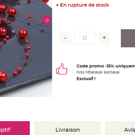
En rupture de stock
Code promo -15% uniquem
nos
ré
seaux
sociaux
Exclusif !
ptif
Livraison
Avis