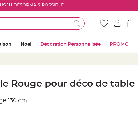
OUS 1H DÉSORMAIS POSSIBLE
Déjà client ?
Connectez vous pour retrouver vos coups de
aison
Noel
Décoration Personnalisée
PROMO
coeur
Me connecter
Mot de passe oublié ?
le Rouge pour déco de table
Nouveau client ?
uge 130 cm
Créer mon compte