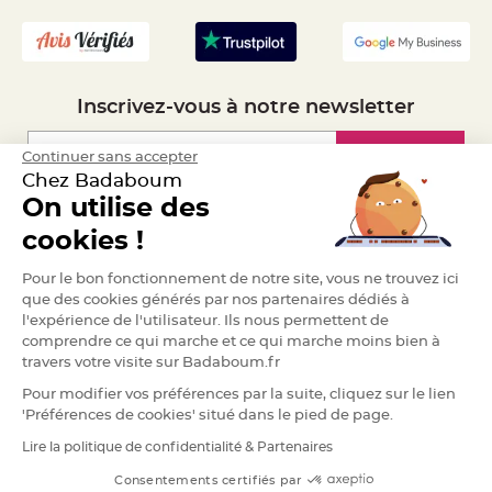
- Recrutement
S
u
s
p
e
n
s
i
Inscrivez-vous à notre newsletter
o
n
b
o
Inscription
Continuer sans accepter
u
Chez Badaboum
l
e
On utilise des
p
a
Espace Pro
p
cookies !
i
e
r
Demander un devis
Pour le bon fonctionnement de notre site, vous ne trouvez ici
que des cookies générés par nos partenaires dédiés à
T
a
l'expérience de l'utilisateur. Ils nous permettent de
p
comprendre ce qui marche et ce qui marche moins bien à
i
s
travers votre visite sur Badaboum.fr
d
e
Pour modifier vos préférences par la suite, cliquez sur le lien
s
a
'Préférences de cookies' situé dans le pied de page.
l
l
Lire la politique de confidentialité & Partenaires
RGPD
e
e
t
Consentements certifiés par
T