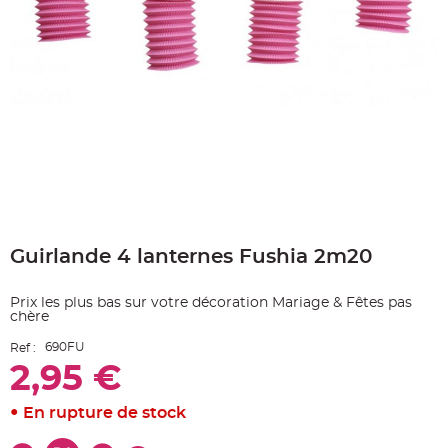
e
A
r
t
i
c
l
e
L
u
m
i
n
e
u
x
Skip
B
to
a
Guirlande 4 lanternes Fushia 2m20
the
l
beginning
l
o
of
n
Prix les plus bas sur votre décoration Mariage & Fêtes pas
the
m
chère
a
images
r
gallery
i
690FU
Ref :
a
g
2,95 €
e
&
H
En rupture de stock
é
l
i