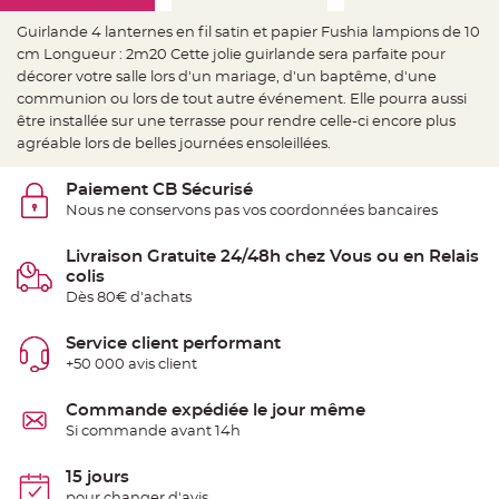
e
d
e
Guirlande 4 lanternes en fil satin et papier Fushia lampions de 10
c
cm Longueur : 2m20 Cette jolie guirlande sera parfaite pour
h
a
décorer votre salle lors d'un mariage, d'un baptême, d'une
i
s
communion ou lors de tout autre événement. Elle pourra aussi
e
être installée sur une terrasse pour rendre celle-ci encore plus
m
a
agréable lors de belles journées ensoleillées.
r
i
a
Paiement CB Sécurisé
g
e
Nous ne conservons pas vos coordonnées bancaires
L
a
Livraison Gratuite 24/48h chez Vous ou en Relais
n
colis
t
e
Dès 80€ d'achats
r
n
e
Service client performant
v
o
+50 000 avis client
l
a
n
Commande expédiée le jour même
t
e
Si commande avant 14h
e
t
f
15 jours
l
o
pour changer d'avis