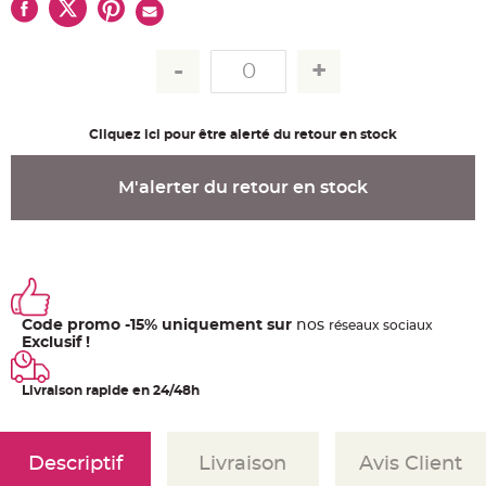
u
m
B
a
n
d
e
r
o
Cliquez ici pour être alerté du retour en stock
l
e
e
t
M'alerter du retour en stock
g
u
i
r
l
a
n
d
e
m
Code promo -15% uniquement sur
nos
a
ré
seaux
sociaux
r
Exclusif !
i
a
g
e
Livraison rapide en 24/48h
H
o
u
Descriptif
Livraison
Avis Client
s
s