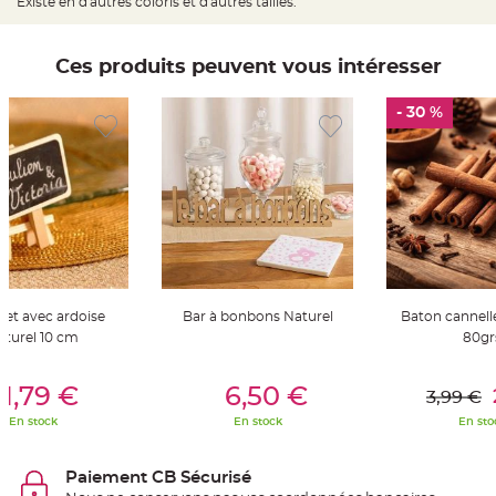
Existe en d'autres coloris et d'autres tailles.
t
t
a
n
t
Ces produits peuvent vous intéresser
e
N
- 30 %
o
e
u
d
h
o
u
s
s
e
d
e
c
h
a
let avec ardoise
Bar à bonbons Naturel
Baton cannelle
i
s
aturel 10 cm
80gr
e
d
er Au Panier
Ajouter Au Panier
Ajouter A
e
M
1,79 €
6,50 €
3,99 €
a
r
En stock
En stock
En sto
i
a
g
e
Paiement CB Sécurisé