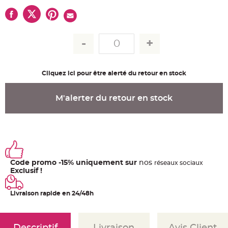
u
m
B
a
n
d
e
r
o
l
e
Cliquez ici pour être alerté du retour en stock
e
t
g
M'alerter du retour en stock
u
i
r
l
a
n
d
e
m
a
r
Code promo -15% uniquement sur
nos
ré
seaux
sociaux
i
Exclusif !
a
g
e
Livraison rapide en 24/48h
H
o
u
s
s
Descriptif
Livraison
Avis Client