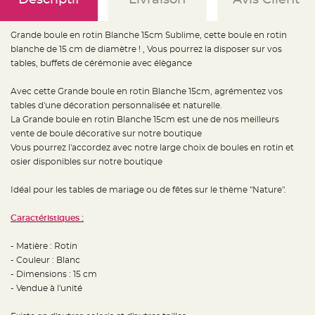
e
d
e
c
Grande boule en rotin Blanche 15cm Sublime, cette boule en rotin
h
a
blanche de 15 cm de diamètre ! , Vous pourrez la disposer sur vos
i
s
tables, buffets de cérémonie avec élègance
e
m
a
Avec cette Grande boule en rotin Blanche 15cm, agrémentez vos
r
i
tables d'une décoration personnalisée et naturelle.
a
La Grande boule en rotin Blanche 15cm est une de nos meilleurs
g
e
vente de boule décorative sur notre boutique
Vous pourrez l'accordez avec notre large choix de boules en rotin et
L
a
osier disponibles sur notre boutique
n
t
e
Idéal pour les tables de mariage ou de fêtes sur le thème "Nature".
r
n
e
Caractéristiques :
v
o
l
a
- Matière : Rotin
n
- Couleur : Blanc
t
e
- Dimensions : 15 cm
e
t
- Vendue à l'unité
f
l
o