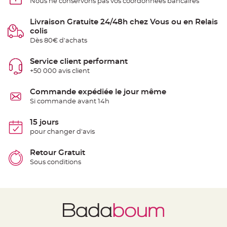
Nous ne conservons pas vos coordonnées bancaires
S
u
s
Livraison Gratuite 24/48h chez Vous ou en Relais
p
e
colis
n
s
Dès 80€ d'achats
i
o
n
Service client performant
b
o
+50 000 avis client
u
l
e
Commande expédiée le jour même
p
a
Si commande avant 14h
p
i
e
15 jours
r
pour changer d'avis
T
a
Retour Gratuit
p
i
Sous conditions
s
d
e
s
a
l
l
e
e
t
T