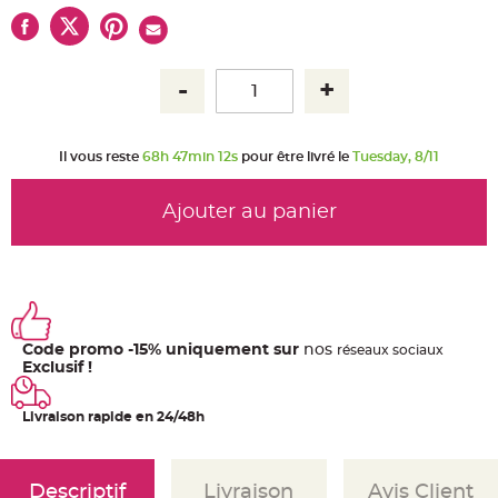
u
m
B
a
n
d
e
r
o
l
Il vous reste
68h 47min 11s
pour être livré le
Tuesday, 8/11
e
e
t
g
Ajouter au panier
u
i
r
l
a
n
d
e
m
a
r
Code promo -15% uniquement sur
nos
ré
seaux
sociaux
i
Exclusif !
a
g
e
Livraison rapide en 24/48h
H
o
u
s
s
Descriptif
Livraison
Avis Client