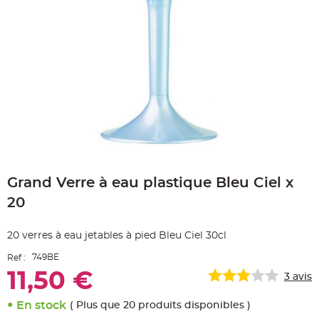
e
A
r
t
i
c
l
e
L
u
m
i
n
e
u
x
Skip
B
to
a
Grand Verre à eau plastique Bleu Ciel x
the
l
beginning
l
20
o
of
n
the
m
a
images
20 verres à eau jetables à pied Bleu Ciel 30cl
r
gallery
i
a
749BE
Ref :
g
e
11,50 €
3
avis
&
H
é
En stock
l
( Plus que 20 produits disponibles )
i