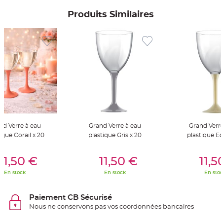
S
u
Produits Similaires
s
p
e
n
s
i
o
n
b
o
u
l
e
p
a
p
i
e
r
nd Verre à eau
Grand Verre à eau
Grand Verr
ique Corail x 20
plastique Gris x 20
plastique E
T
a
p
er Au Panier
Ajouter Au Panier
Ajouter A
i
11,50 €
11,50 €
11,
s
d
En stock
En stock
En sto
e
s
a
l
Paiement CB Sécurisé
l
e
Nous ne conservons pas vos coordonnées bancaires
e
t
T