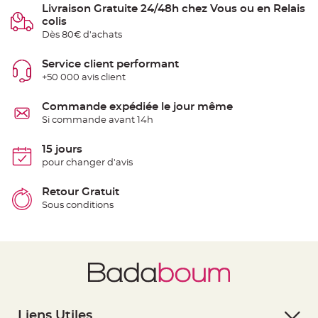
Livraison Gratuite 24/48h chez Vous ou en Relais
e
n
colis
t
u
Dès 80€ d'achats
r
e
M
Service client performant
a
r
+50 000 avis client
i
a
g
Commande expédiée le jour même
e
Si commande avant 14h
D
é
15 jours
c
pour changer d'avis
o
r
Retour Gratuit
a
Sous conditions
t
i
o
n
t
a
b
l
e
Liens Utiles
m