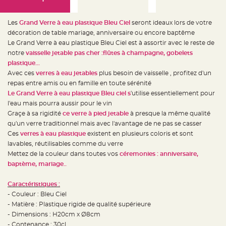
e
d
e
c
Les
Grand Verre à eau plastique Bleu Ciel
seront ideaux lors de votre
h
a
décoration de table mariage, anniversaire ou encore baptême
i
Le Grand Verre à eau plastique Bleu Ciel est à assortir avec le reste de
s
e
notre
vaisselle jetable pas cher :flûtes à champagne, gobelets
m
a
plastique...
r
Avec ces
verres à eau jetables
plus besoin de vaisselle , profitez d'un
i
a
repas entre amis ou en famille en toute sérénité
g
e
Le Grand Verre à eau plastique Bleu ciel s
'utilise essentiellement pour
l'eau mais pourra aussir pour le vin
L
Graçe à sa rigidité
ce verre à pied jetable
à presque la même qualité
a
n
qu'un verre traditionnel mais avec l'avantage de ne pas se casser
t
e
Ces
verres à eau plastique
existent en plusieurs coloris et sont
r
lavables, réutilisables comme du verre
n
e
Mettez de la couleur dans toutes vos
céremonies : anniversaire,
v
o
baptème, mariage..
l
a
n
Caractéristiques :
t
e
- Couleur : Bleu Ciel
e
- Matière : Plastique rigide de qualité supérieure
t
f
- Dimensions : H20cm x Ø8cm
l
o
- Contenance : 30cl