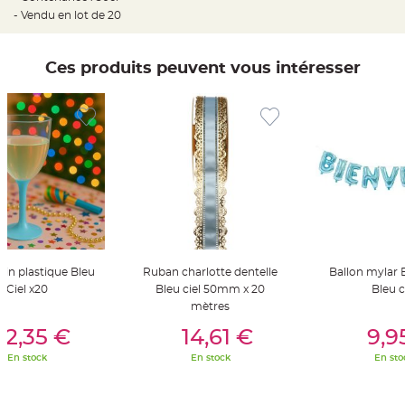
t
- Vendu en lot de 20
t
a
n
t
e
Ces produits peuvent vous intéresser
N
o
e
u
d
h
o
u
s
s
e
d
e
c
h
a
i
 vin plastique Bleu
Ruban charlotte dentelle
Ballon mylar
s
e
Ciel x20
Bleu ciel 50mm x 20
Bleu c
d
mètres
e
M
er Au Panier
Ajouter Au Panier
Ajouter A
a
12,35 €
14,61 €
9,9
r
i
En stock
En stock
En sto
a
g
e