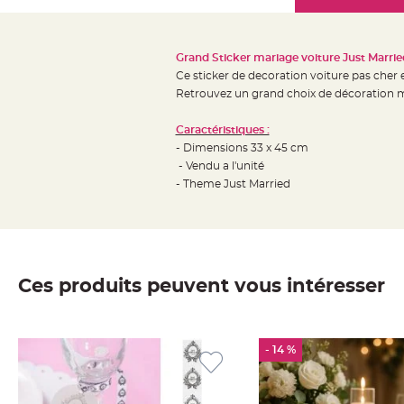
Mariage
the
Décoration
images
table
gallery
Grand Sticker mariage voiture Just Marrie
mariage
Ce sticker de decoration voiture pas cher e
Bougeoirs
Retrouvez un grand choix de décoration m
et
Caractéristiques :
Photophores
- Dimensions 33 x 45 cm
Bougie
- Vendu a l'unité
décoration
- Theme Just Married
Centre
de
table
&
Ces produits peuvent vous intéresser
Vase
Mariage
Chemin
de
- 14 %
table
Mariage