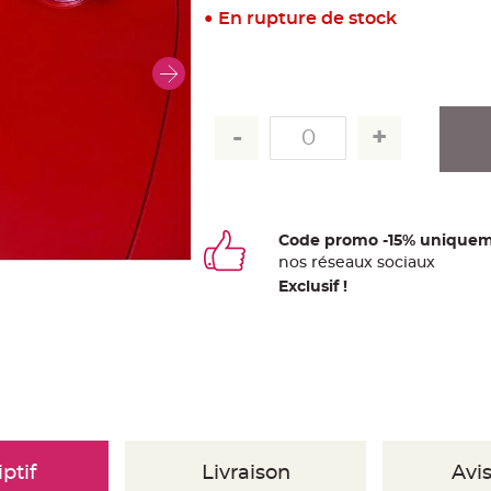
En rupture de stock
Code promo -15% uniquem
nos
ré
seaux
sociaux
Exclusif !
ptif
Livraison
Avis