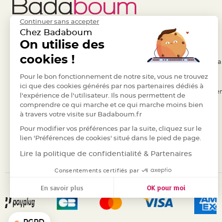
Pics
pour
Continuer sans accepter
Déco
Chez Badaboum
Gateau
Liens Utiles
On utilise des
Legal
Rond
cookies !
de
- Questions / Réponses
- Conditions Généra
serviette
- Nous contacter
Pour le bon fonctionnement de notre site, vous ne trouvez
- RGPD
table
ici que des cookies générés par nos partenaires dédiés à
- Suivre une commande
- Règles de confiden
l'expérience de l'utilisateur. Ils nous permettent de
de
comprendre ce qui marche et ce qui marche moins bien
- Retourner un article
- Cookies
mariage
à travers votre visite sur Badaboum.fr
Contenant
- Paiement Sécurisé
- Plan du site
Pour modifier vos préférences par la suite, cliquez sur le
Dragées
- Paiement en Plusieurs fois
lien 'Préférences de cookies' situé dans le pied de page.
Mariage
- Marques
Lire la politique de confidentialité & Partenaires
Boite
à
Consentements certifiés par
dragées
En savoir plus
OK pour moi
Bourse
Axeptio consent
et
Plateforme de Gestion du Consentement : Personnalisez vos
sac
Notre plateforme vous permet d'adapter et de gérer vos para