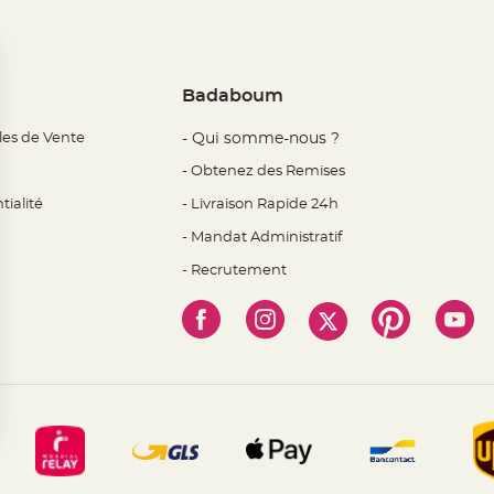
Badaboum
les de Vente
- Qui somme-nous ?
- Obtenez des Remises
tialité
- Livraison Rapide 24h
- Mandat Administratif
- Recrutement
 Options
mètres de confidentialité, en garantissant la conformité avec l