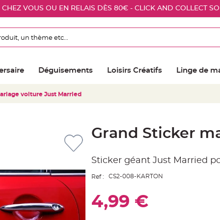
E CHEZ VOUS OU EN RELAIS DÈS 80€ - CLICK AND COLLECT S
ersaire
Déguisements
Loisirs Créatifs
Linge de m
ariage voiture Just Married
Grand Sticker ma
Sticker géant Just Married po
CS2-008-KARTON
Ref :
4,99 €