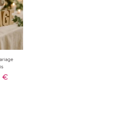
ariage
is
ier
0 €