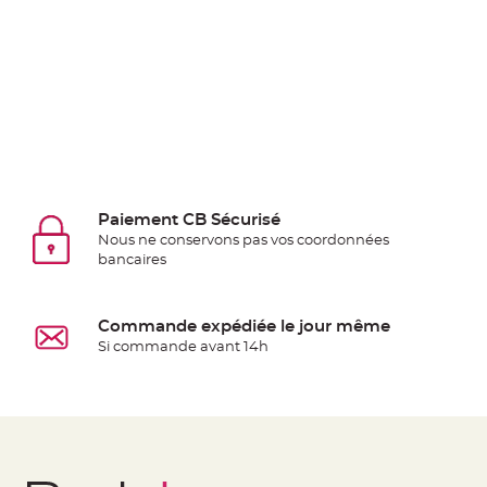
Deco
Paillette
et
Strass
Déco
Plume
Mariage
Fleurs
Paiement CB Sécurisé
décoratives
Nous ne conservons pas vos coordonnées
Mariage
bancaires
Marque
place
Commande expédiée le jour même
et
Si commande avant 14h
porte
nom
Menu,
Carte
d'Invitation