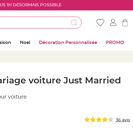
OUS 1H DÉSORMAIS POSSIBLE
Déjà client ?
Connectez vous pour retrouver vos coups de
aison
Noel
Décoration Personnalisée
PROMO
coeur
Me connecter
Mot de passe oublié ?
riage voiture Just Married
Nouveau client ?
ur voiture
Créer mon compte
36
avis