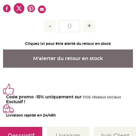
u
m
B
a
n
d
e
r
o
l
e
Cliquez ici pour être alerté du retour en stock
e
t
g
M'alerter du retour en stock
u
i
r
l
a
n
d
e
m
a
r
Code promo -15% uniquement sur
nos
ré
seaux
sociaux
i
Exclusif !
a
g
e
Livraison rapide en 24/48h
H
o
u
s
s
Descriptif
Livraison
Avis Client