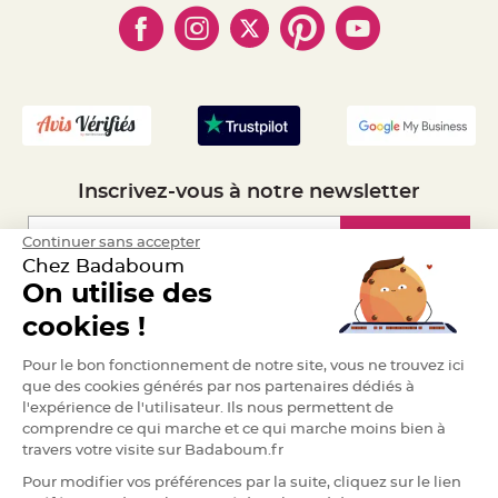
- Obtenez des Remises
a
- Marques
- Plan du site
- Livraison Rapide 24h
r
i
- Mandat Administratif
a
- Recrutement
g
e
B
o
u
g
Inscrivez-vous à notre newsletter
e
o
i
r
Inscription
Continuer sans accepter
s
Chez Badaboum
e
t
On utilise des
P
h
Espace Pro
cookies !
o
t
o
Demander un devis
p
Pour le bon fonctionnement de notre site, vous ne trouvez ici
h
que des cookies générés par nos partenaires dédiés à
o
r
l'expérience de l'utilisateur. Ils nous permettent de
e
s
comprendre ce qui marche et ce qui marche moins bien à
travers votre visite sur Badaboum.fr
B
o
Pour modifier vos préférences par la suite, cliquez sur le lien
u