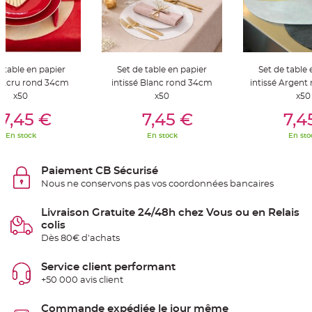
S
u
s
p
e
n
s
i
e table en papier
Set de table en papier
Set de table 
o
n
é Ecru rond 34cm
intissé Blanc rond 34cm
intissé Argen
b
x50
x50
x50
o
u
er Au Panier
Ajouter Au Panier
Ajouter A
l
7,45 €
7,45 €
7,4
e
p
En stock
En stock
En sto
a
p
i
e
Paiement CB Sécurisé
r
Nous ne conservons pas vos coordonnées bancaires
T
a
p
Livraison Gratuite 24/48h chez Vous ou en Relais
i
colis
s
d
Dès 80€ d'achats
e
s
a
Service client performant
l
l
+50 000 avis client
e
e
t
Commande expédiée le jour même
T