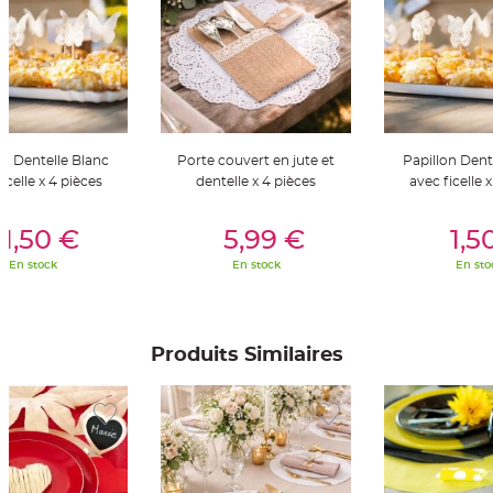
t
t
a
n
t
e
N
o
e
u
on Dentelle Blanc
Porte couvert en jute et
Papillon Dent
d
h
icelle x 4 pièces
dentelle x 4 pièces
avec ficelle 
o
u
s
er Au Panier
Ajouter Au Panier
Ajouter A
s
1,50 €
5,99 €
1,5
e
d
En stock
En stock
En sto
e
c
h
a
i
s
e
Produits Similaires
d
e
M
a
r
i
a
g
e