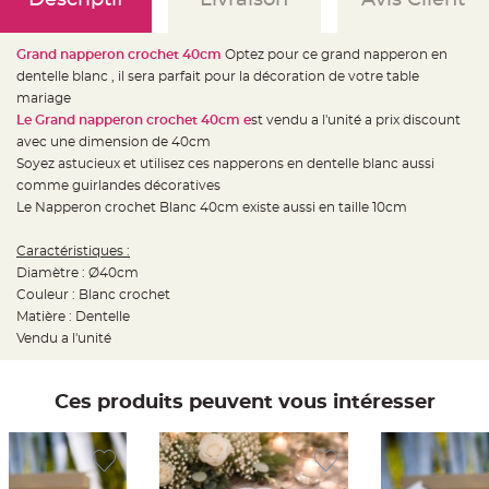
e
d
e
c
Grand napperon crochet 40cm
Optez pour ce grand napperon en
h
a
dentelle blanc , il sera parfait pour la décoration de votre table
i
s
mariage
e
Le Grand napperon crochet 40cm e
st vendu a l'unité a prix discount
m
a
avec une dimension de 40cm
r
i
Soyez astucieux et utilisez ces napperons en dentelle blanc aussi
a
comme guirlandes décoratives
g
e
Le Napperon crochet Blanc 40cm existe aussi en taille 10cm
L
a
Caractéristiques :
n
Diamètre : Ø40cm
t
e
Couleur : Blanc crochet
r
n
Matière : Dentelle
e
Vendu a l'unité
v
o
l
a
n
Ces produits peuvent vous intéresser
t
e
e
t
f
l
o