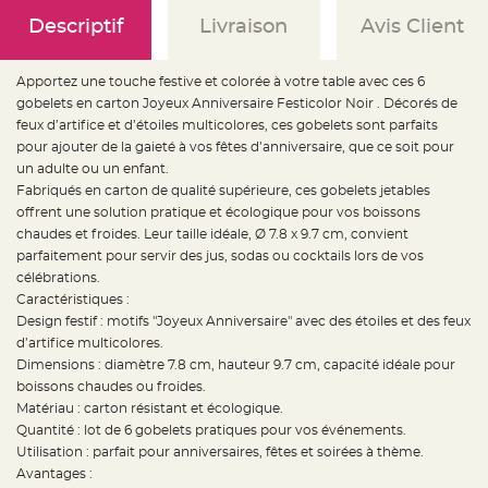
e
d
Descriptif
Livraison
Avis Client
e
c
h
a
Apportez une touche festive et colorée à votre table avec ces 6
i
s
gobelets en carton Joyeux Anniversaire Festicolor Noir . Décorés de
e
m
feux d’artifice et d’étoiles multicolores, ces gobelets sont parfaits
a
pour ajouter de la gaieté à vos fêtes d’anniversaire, que ce soit pour
r
i
un adulte ou un enfant.
a
g
Fabriqués en carton de qualité supérieure, ces gobelets jetables
e
offrent une solution pratique et écologique pour vos boissons
chaudes et froides. Leur taille idéale, Ø 7.8 x 9.7 cm, convient
L
a
parfaitement pour servir des jus, sodas ou cocktails lors de vos
n
t
célébrations.
e
Caractéristiques :
r
n
Design festif : motifs "Joyeux Anniversaire" avec des étoiles et des feux
e
v
d’artifice multicolores.
o
Dimensions : diamètre 7.8 cm, hauteur 9.7 cm, capacité idéale pour
l
a
boissons chaudes ou froides.
n
t
Matériau : carton résistant et écologique.
e
Quantité : lot de 6 gobelets pratiques pour vos événements.
e
t
Utilisation : parfait pour anniversaires, fêtes et soirées à thème.
f
l
Avantages :
o