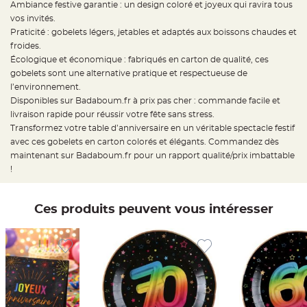
Ambiance festive garantie : un design coloré et joyeux qui ravira tous
t
t
vos invités.
a
n
Praticité : gobelets légers, jetables et adaptés aux boissons chaudes et
t
froides.
e
Écologique et économique : fabriqués en carton de qualité, ces
N
gobelets sont une alternative pratique et respectueuse de
o
e
l’environnement.
u
Disponibles sur Badaboum.fr à prix pas cher : commande facile et
d
h
livraison rapide pour réussir votre fête sans stress.
o
u
Transformez votre table d’anniversaire en un véritable spectacle festif
s
avec ces gobelets en carton colorés et élégants. Commandez dès
s
e
maintenant sur Badaboum.fr pour un rapport qualité/prix imbattable
d
e
!
c
h
a
i
Ces produits peuvent vous intéresser
s
e
d
e
M
a
r
i
a
g
e