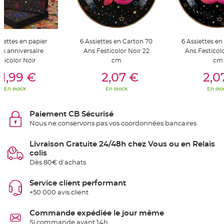
S
u
s
p
e
n
s
viettes en papier
6 Assiettes en Carton 70
6 Assiettes en
i
ux anniversaire
Ans Festicolor Noir 22
Ans Festicolo
o
n
sticolor Noir
cm
cm
b
er Au Panier
Ajouter Au Panier
Ajouter A
o
1,99 €
2,07 €
2,0
u
l
e
En stock
En stock
En sto
p
a
p
i
Paiement CB Sécurisé
e
Nous ne conservons pas vos coordonnées bancaires
r
T
Livraison Gratuite 24/48h chez Vous ou en Relais
a
p
colis
i
Dès 80€ d'achats
s
d
e
s
Service client performant
a
+50 000 avis client
l
l
e
e
Commande expédiée le jour même
t
Si commande avant 14h
T