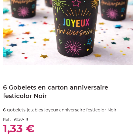
e
A
r
t
i
c
l
e
L
u
m
i
n
e
u
x
B
a
Skip
l
to
l
o
6 Gobelets en carton anniversaire
the
n
beginning
m
festicolor Noir
a
of
r
the
i
images
a
6 gobelets jetables joyeux anniversaire festicolor Noir
g
gallery
e
&
9020-111
Ref :
H
1,33 €
é
l
i