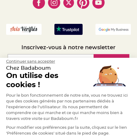
- Marques
- Plan du site
- Livraison Rapide 24h
a
r
- Mandat Administratif
i
- Recrutement
a
g
e
B
o
Inscrivez-vous à notre newsletter
u
g
e
o
Inscription
Continuer sans accepter
i
r
Chez Badaboum
s
e
On utilise des
t
Espace Pro
P
cookies !
h
o
t
Demander un devis
Pour le bon fonctionnement de notre site, vous ne trouvez ici
o
p
que des cookies générés par nos partenaires dédiés à
h
o
l'expérience de l'utilisateur. Ils nous permettent de
r
comprendre ce qui marche et ce qui marche moins bien à
e
s
travers votre visite sur Badaboum.fr
Pour modifier vos préférences par la suite, cliquez sur le lien
B
o
'Préférences de cookies' situé dans le pied de page.
u