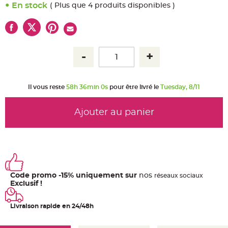
u
En stock
( Plus que 4 produits disponibles )
m
B
a
n
d
e
r
o
l
e
e
t
Il vous reste
58h 36min 0s
pour être livré le
Tuesday, 8/11
g
u
i
r
Ajouter au panier
l
a
n
d
e
m
a
r
i
a
Code promo -15% uniquement sur
nos
ré
seaux
sociaux
g
e
Exclusif !
H
o
Livraison rapide en 24/48h
u
s
s