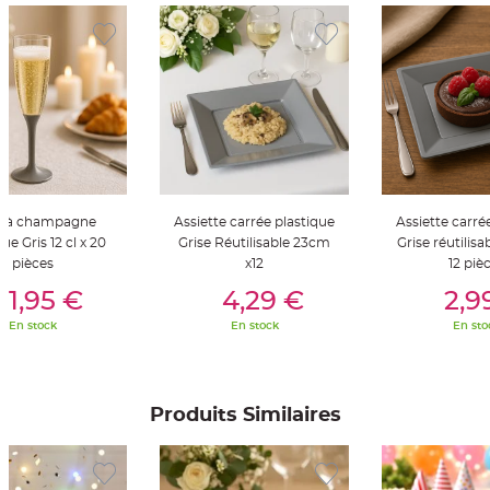
t
t
a
n
t
e
N
o
e
u
d
h
o
u
s
e à champagne
Assiette carrée plastique
Assiette carré
s
e
ue Gris 12 cl x 20
Grise Réutilisable 23cm
Grise réutilisa
d
pièces
x12
12 piè
e
c
er Au Panier
Ajouter Au Panier
Ajouter A
h
11,95 €
4,29 €
2,9
a
i
En stock
En stock
En sto
s
e
d
e
M
a
r
Produits Similaires
i
a
g
e