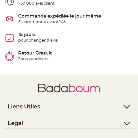
+50 000 avis client
e
n
t
u
Commande expédiée le jour même
r
Si commande avant 14h
e
M
a
r
15 jours
i
pour changer d'avis
a
g
e
Retour Gratuit
D
Sous conditions
é
c
o
r
a
t
i
o
n
Liens Utiles
t
- Questions / Réponses
a
b
- Nous contacter
Legal
l
- Suivre une commande
e
- Conditions Générales de Vente
m