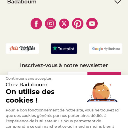
- Retourner un article
- RGPD
Badaboum
a
- Paiement Sécurisé
- Règles de confidentialité
r
- Qui somme-nous ?
i
- Paiement en Plusieurs fois
- Cookies
- Obtenez des Remises
a
- Marques
- Plan du site
g
- Livraison Rapide 24h
e
- Mandat Administratif
- Recrutement
B
o
u
g
e
o
i
r
Inscrivez-vous à notre newsletter
s
e
t
P
Inscription
Continuer sans accepter
h
o
Chez Badaboum
t
o
On utilise des
p
Espace Pro
h
cookies !
o
r
e
Demander un devis
s
Pour le bon fonctionnement de notre site, vous ne trouvez ici
que des cookies générés par nos partenaires dédiés à
B
l'expérience de l'utilisateur. Ils nous permettent de
o
u
comprendre ce qui marche et ce qui marche moins bien à