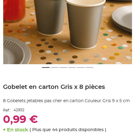
e
A
r
t
i
c
l
e
L
u
m
i
n
e
u
x
B
a
Skip
l
to
l
o
Gobelet en carton Gris x 8 pièces
the
n
beginning
m
a
of
r
8 Gobelets jetables pas cher en carton Couleur Gris 9 x 5 cm
the
i
images
a
42932
Ref :
g
gallery
e
0,99 €
&
H
é
l
En stock
( Plus que 44 produits disponibles )
i