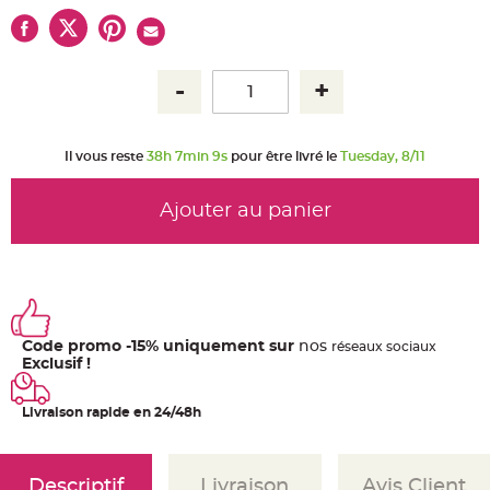
u
m
B
a
n
d
e
r
o
l
Il vous reste
38h 7min 9s
pour être livré le
Tuesday, 8/11
e
e
t
g
Ajouter au panier
u
i
r
l
a
n
d
e
m
a
r
Code promo -15% uniquement sur
nos
ré
seaux
sociaux
i
Exclusif !
a
g
e
Livraison rapide en 24/48h
H
o
u
s
s
Descriptif
Livraison
Avis Client