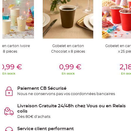
S
u
s
p
e
n
s
i
o
n
b
o
u
 en carton Ivoire
Gobelet en carton
Gobelet en ca
l
e
x 8 pièces
Chocolat x 8 pièces
x 25 pi
p
a
er Au Panier
Ajouter Au Panier
Ajouter A
p
i
0,99 €
0,99 €
2,1
e
r
En stock
En stock
En sto
T
a
Paiement CB Sécurisé
p
i
Nous ne conservons pas vos coordonnées bancaires
s
d
e
Livraison Gratuite 24/48h chez Vous ou en Relais
s
a
colis
l
Dès 80€ d'achats
l
e
e
t
Service client performant
T