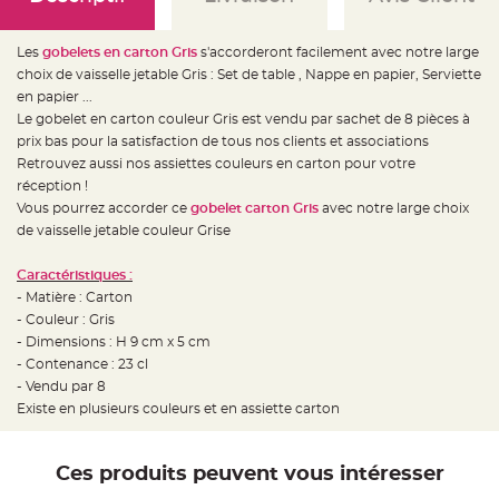
e
d
e
c
Les
gobelets en carton Gris
s'accorderont facilement avec notre large
h
a
choix de vaisselle jetable Gris : Set de table , Nappe en papier, Serviette
i
en papier ...
s
e
Le gobelet en carton couleur Gris est vendu par sachet de 8 pièces à
m
a
prix bas pour la satisfaction de tous nos clients et associations
r
Retrouvez aussi nos assiettes couleurs en carton pour votre
i
a
réception !
g
e
Vous pourrez accorder ce
gobelet carton Gris
avec notre large choix
de vaisselle jetable couleur Grise
L
a
n
Caractéristiques :
t
e
- Matière : Carton
r
- Couleur : Gris
n
e
- Dimensions : H 9 cm x 5 cm
v
o
- Contenance : 23 cl
l
- Vendu par 8
a
n
Existe en plusieurs couleurs et en assiette carton
t
e
e
t
f
Ces produits peuvent vous intéresser
l
o