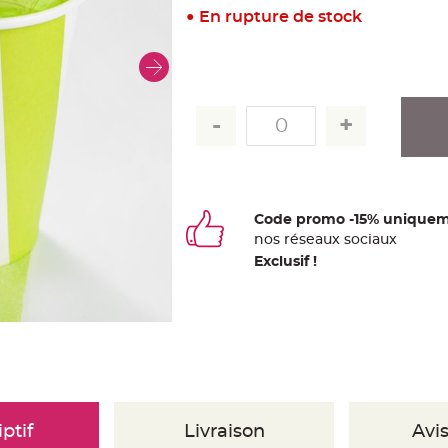
En rupture de stock
Code promo -15% uniquem
nos
ré
seaux
sociaux
Exclusif !
ptif
Livraison
Avis