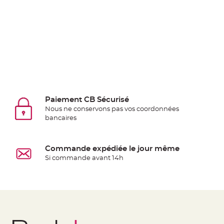
Deco
Paillette
et
Strass
Déco
Plume
Mariage
Fleurs
Paiement CB Sécurisé
décoratives
Nous ne conservons pas vos coordonnées
Mariage
bancaires
Marque
place
Commande expédiée le jour même
et
Si commande avant 14h
porte
nom
Menu,
Carte
d'Invitation