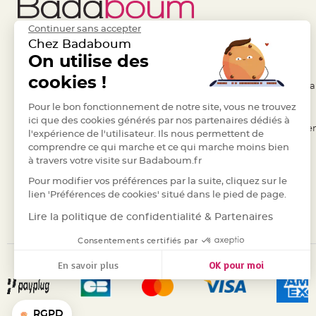
Pics
pour
Continuer sans accepter
Déco
Chez Badaboum
Gateau
Liens Utiles
On utilise des
Legal
Rond
cookies !
de
- Questions / Réponses
- Conditions Généra
serviette
- Nous contacter
Pour le bon fonctionnement de notre site, vous ne trouvez
- RGPD
table
ici que des cookies générés par nos partenaires dédiés à
- Suivre une commande
- Règles de confiden
l'expérience de l'utilisateur. Ils nous permettent de
de
comprendre ce qui marche et ce qui marche moins bien
- Retourner un article
- Cookies
mariage
à travers votre visite sur Badaboum.fr
Contenant
- Paiement Sécurisé
- Plan du site
Pour modifier vos préférences par la suite, cliquez sur le
Dragées
- Paiement en Plusieurs fois
lien 'Préférences de cookies' situé dans le pied de page.
Mariage
- Marques
Lire la politique de confidentialité & Partenaires
Boite
à
Consentements certifiés par
dragées
En savoir plus
OK pour moi
Bourse
Axeptio consent
Plateforme de Gestion du Consentement : Personnalisez vos
et
Notre plateforme vous permet d'adapter et de gérer vos para
sac
RGPD