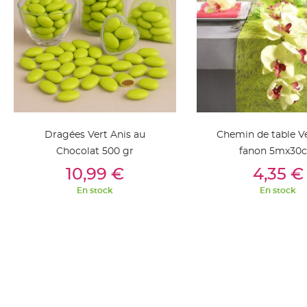
jetable
Chevalet
de
table
Mariage
Colombe,
Papillon,
Cage
Dragées Vert Anis au
Chemin de table Ve
oiseau
Chocolat 500 gr
fanon 5mx30
Confettis
Ajouter Au Panier
Ajouter Au Pan
10,99 €
4,35 €
et
Pétale
En stock
En stock
de
rose
Déco
Ardoise
Déco
Naturelle
Mariage