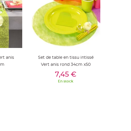
rt anis
Set de table en tissu intissé
cm
Vert anis rond 34cm x50
ier
Ajouter Au Panier
7,45 €
En stock