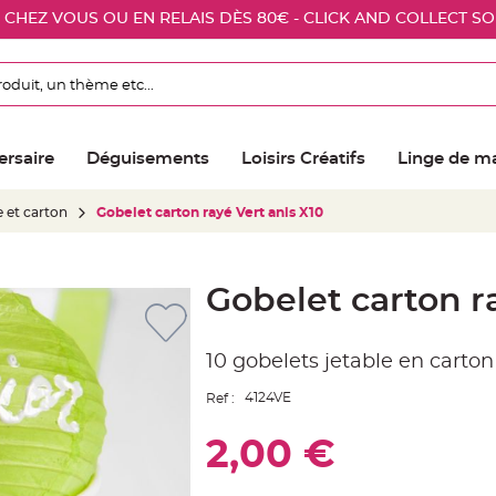
E CHEZ VOUS OU EN RELAIS DÈS 80€ - CLICK AND COLLECT S
ersaire
Déguisements
Loisirs Créatifs
Linge de m
e et carton
Gobelet carton rayé Vert anis X10
Gobelet carton r
10 gobelets jetable en carton
4124VE
Ref :
2,00 €