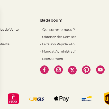
Badaboum
les de Vente
- Qui somme-nous ?
- Obtenez des Remises
tialité
- Livraison Rapide 24h
- Mandat Administratif
- Recrutement
 Options
mètres de confidentialité, en garantissant la conformité avec l