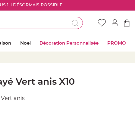
OUS 1H DÉSORMAIS POSSIBLE
Déjà client ?
Connectez vous pour retrouver vos coups de
aison
Noel
Décoration Personnalisée
PROMO
coeur
Me connecter
Mot de passe oublié ?
ayé Vert anis X10
Nouveau client ?
 Vert anis
Créer mon compte