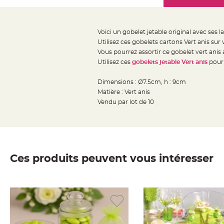
Mariage
the
Décoration
images
table
gallery
Voici un gobelet jetable original avec ses l
mariage
Utilisez ces gobelets cartons Vert anis sur
Bougeoirs
Vous pourrez assortir ce gobelet vert anis
et
Utilisez ces
gobelets jetable Vert anis
pour 
Photophores
Dimensions : Ø7.5cm, h : 9cm
Bougie
Matière : Vert anis
décoration
Vendu par lot de 10
Centre
de
table
&
Ces produits peuvent vous intéresser
Vase
Mariage
Chemin
de
table
Mariage