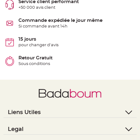
Service client performant
t
t
+50 000 avis client
a
n
t
Commande expédiée le jour même
e
Si commande avant 14h
N
o
e
15 jours
u
pour changer d'avis
d
h
o
u
Retour Gratuit
s
Sous conditions
s
e
d
e
c
h
a
i
s
e
d
e
M
Liens Utiles
a
r
- Questions / Réponses
i
a
- Nous contacter
Legal
g
e
- Suivre une commande
- Conditions Générales de Vente