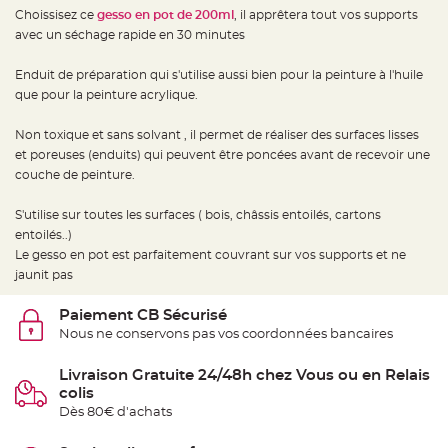
e
Choissisez ce
gesso en pot de 200ml
, il apprêtera tout vos supports
d
e
avec un séchage rapide en 30 minutes
c
h
a
Enduit de préparation qui s'utilise aussi bien pour la peinture à l'huile
i
s
que pour la peinture acrylique.
e
m
a
Non toxique et sans solvant , il permet de réaliser des surfaces lisses
r
i
et poreuses (enduits) qui peuvent être poncées avant de recevoir une
a
g
couche de peinture.
e
S'utilise sur toutes les surfaces ( bois, châssis entoilés, cartons
L
a
entoilés..)
n
t
Le gesso en pot est parfaitement couvrant sur vos supports et ne
e
jaunit pas
r
n
e
v
Paiement CB Sécurisé
o
Nous ne conservons pas vos coordonnées bancaires
l
a
n
t
Livraison Gratuite 24/48h chez Vous ou en Relais
e
colis
e
t
Dès 80€ d'achats
f
l
o