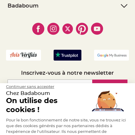
S
- Retourner un article
- RGPD
Badaboum
u
s
- Paiement Sécurisé
- Règles de confidentialité
p
- Qui somme-nous ?
e
- Paiement en Plusieurs fois
- Cookies
n
- Obtenez des Remises
s
- Marques
i
- Plan du site
- Livraison Rapide 24h
o
n
- Mandat Administratif
b
o
- Recrutement
u
l
e
p
a
p
i
e
Inscrivez-vous à notre newsletter
r
T
Inscription
Continuer sans accepter
a
p
Chez Badaboum
i
s
On utilise des
d
Espace Pro
e
cookies !
s
a
l
Demander un devis
Pour le bon fonctionnement de notre site, vous ne trouvez ici
l
e
que des cookies générés par nos partenaires dédiés à
e
t
l'expérience de l'utilisateur. Ils nous permettent de
T