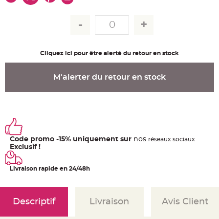
u
m
B
a
n
d
e
r
Cliquez ici pour être alerté du retour en stock
o
l
e
e
M'alerter du retour en stock
t
g
u
i
r
l
a
n
d
e
Code promo -15% uniquement sur
nos
ré
seaux
sociaux
m
a
Exclusif !
r
i
a
Livraison rapide en 24/48h
g
e
H
o
Descriptif
Livraison
Avis Client
u
s
s