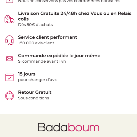
Nous ne conservons pas vos coordonnées bancaires
e
d
e
c
Livraison Gratuite 24/48h chez Vous ou en Relais
h
colis
a
i
Dès 80€ d'achats
s
e
m
Service client performant
a
r
+50 000 avis client
i
a
g
Commande expédiée le jour même
e
Si commande avant 14h
L
a
n
15 jours
t
pour changer d'avis
e
r
n
e
Retour Gratuit
v
Sous conditions
o
l
a
n
t
e
e
t
f
l
o