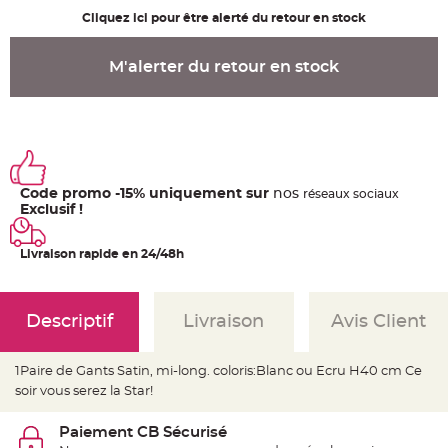
u
m
Cliquez ici pour être alerté du retour en stock
B
a
M'alerter du retour en stock
n
d
e
r
o
l
e
e
t
g
u
Code promo -15% uniquement sur
nos
ré
seaux
sociaux
i
Exclusif !
r
l
a
n
Livraison rapide en 24/48h
d
e
m
a
r
Descriptif
Livraison
Avis Client
i
a
g
e
1Paire de Gants Satin, mi-long. coloris:Blanc ou Ecru H40 cm Ce
soir vous serez la Star!
H
o
u
s
Paiement CB Sécurisé
s