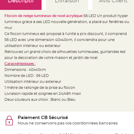
Descriptif
Livraison
Avis Client
e
d
e
c
h
Flocon de neige lumineux de noel acrylique
56 LED Un produit hyper
a
lumineux grâce à ses LED nouvelle génération, a placé sur fenêtres ou
i
s
mur.
e
m
Ce flocon lumineux est proposé à l'unité a prix discount, il comprend
a
56 LED avec une dimension 40x40cm, il conviendra pour une
r
i
utilisation intérieur ou exterieur
a
g
Retrouvez un grand choix de silhouettes lumineuses, guirlandes led
e
pour la decoration de votre maison et jardin de noel
Caractéristiques :
L
a
Dimensions : 40x40cm
n
t
Nombre de LED : 56 LED
e
Utilisation intérieur ou exterieur
r
n
1 mètre de rallonge de la prise au flocon
e
v
Livraison rapide et soignée en 24/48h maxi
o
Deux couleurs aux choix : Blanc ou Bleu
l
a
n
t
e
Paiement CB Sécurisé
e
t
Nous ne conservons pas vos coordonnées bancaires
f
l
o