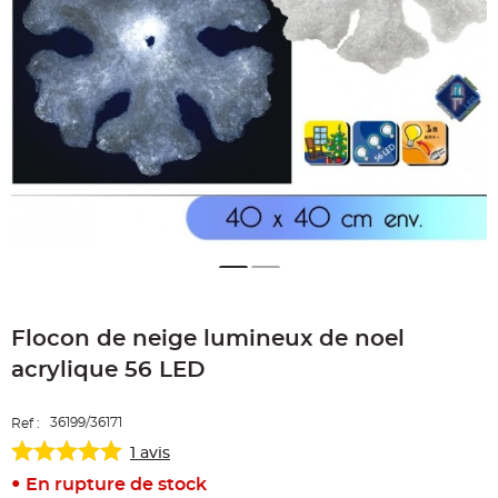
e
A
r
t
i
c
l
e
L
u
m
i
n
e
u
x
B
a
l
Skip
l
o
to
n
Flocon de neige lumineux de noel
the
m
beginning
a
acrylique 56 LED
r
of
i
the
a
g
images
e
36199/36171
Ref :
gallery
&
H
1
avis
é
l
En rupture de stock
i