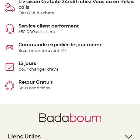
Livraison Gratuite 24/48h chez Vous ou en Relais
t
t
colis
a
Dès 80€ d'achats
n
t
e
Service client performant
N
+50 000 avis client
o
e
u
Commande expédiée le jour même
d
h
Si commande avant 14h
o
u
s
15 jours
s
e
pour changer d'avis
d
e
c
Retour Gratuit
h
a
Sous conditions
i
s
e
d
e
M
a
r
i
a
g
e
Liens Utiles