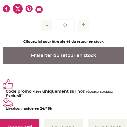
u
m
B
a
n
d
e
r
o
l
e
Cliquez ici pour être alerté du retour en stock
e
t
g
u
M'alerter du retour en stock
i
r
l
a
n
d
e
m
a
r
Code promo -15% uniquement sur
nos
ré
seaux
sociaux
i
a
Exclusif !
g
e
Livraison rapide en 24/48h
H
o
u
s
s