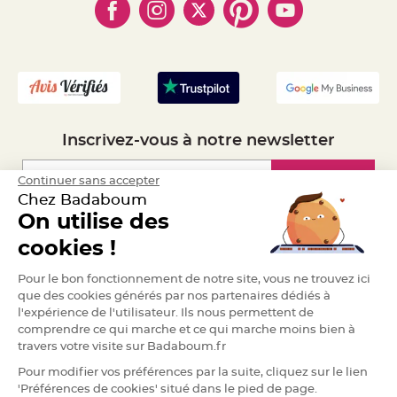
- Marques
- Plan du site
- Livraison Rapide 24h
a
r
- Mandat Administratif
i
- Recrutement
a
g
e
B
o
Inscrivez-vous à notre newsletter
u
g
e
o
Inscription
Continuer sans accepter
i
r
Chez Badaboum
s
e
On utilise des
t
Espace Pro
P
cookies !
h
o
t
Demander un devis
o
Pour le bon fonctionnement de notre site, vous ne trouvez ici
p
que des cookies générés par nos partenaires dédiés à
h
o
l'expérience de l'utilisateur. Ils nous permettent de
r
comprendre ce qui marche et ce qui marche moins bien à
e
s
travers votre visite sur Badaboum.fr
B
Pour modifier vos préférences par la suite, cliquez sur le lien
o
'Préférences de cookies' situé dans le pied de page.
u