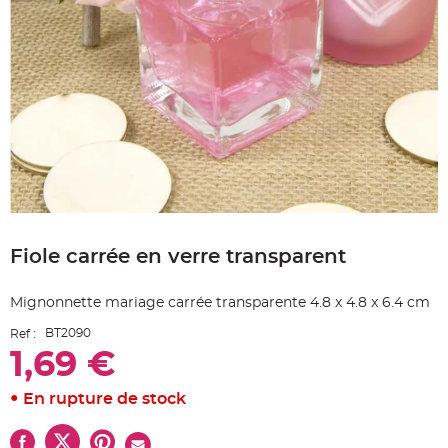
e
A
r
t
i
c
l
e
L
u
m
i
n
e
u
x
Skip
B
to
a
Fiole carrée en verre transparent
the
l
beginning
l
o
of
n
Mignonnette mariage carrée transparente 4.8 x 4.8 x 6.4 cm
the
m
a
images
r
BT2090
Ref :
gallery
i
1,69 €
a
g
e
&
En rupture de stock
H
é
l
i