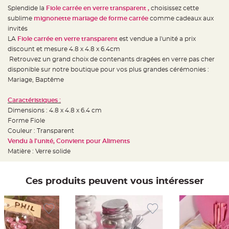
e
d
Splendide la
Fiole carrée en verre transparent ,
choisissez cette
e
sublime
mignonette mariage de forme carrée
comme cadeaux aux
c
h
invités
a
i
LA
Fiole carrée en verre transparent
est vendue a l'unité a prix
s
discount et mesure 4.8 x 4.8 x 6.4cm
e
m
Retrouvez un grand choix de contenants dragées en verre pas cher
a
r
disponible sur notre boutique pour vos plus grandes cérémonies :
i
Mariage, Baptême
a
g
e
Caractéristiques :
L
Dimensions : 4.8 x 4.8 x 6.4 cm
a
Forme Fiole
n
t
Couleur : Transparent
e
r
Vendu à l'unité, Convient pour Aliments
n
Matière : Verre solide
e
v
o
l
a
Ces produits peuvent vous intéresser
n
t
e
e
t
f
l
o