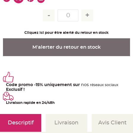
u
m
B
a
n
d
e
r
Cliquez ici pour être alerté du retour en stock
o
l
e
e
M'alerter du retour en stock
t
g
u
i
r
l
a
n
d
e
Code promo -15% uniquement sur
nos
ré
seaux
sociaux
m
a
Exclusif !
r
i
a
Livraison rapide en 24/48h
g
e
H
o
Descriptif
Livraison
Avis Client
u
s
s