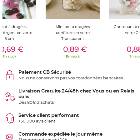
S
u
s
p
e
n
s
 pot à dragées
Mini pot a dragées
Contenant à 
i
o
e Argent en verre
confiture en verre
verre C
n
5 cm
Transparent
b
er Au Panier
Ajouter Au Panier
Ajouter A
o
u
0,69 €
0,89 €
0,8
l
e
En stock
En stock
En sto
p
a
p
i
Paiement CB Sécurisé
e
r
Nous ne conservons pas vos coordonnées bancaires
T
Livraison Gratuite 24/48h chez Vous ou en Relais
a
p
colis
i
s
Dès 80€ d'achats
d
e
s
Service client performant
a
l
+50 000 avis client
l
e
e
Commande expédiée le jour même
t
T