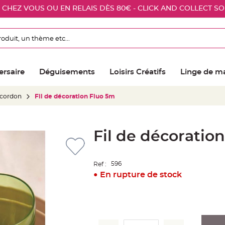
E CHEZ VOUS OU EN RELAIS DÈS 80€ - CLICK AND COLLECT S
ersaire
Déguisements
Loisirs Créatifs
Linge de m
, cordon
Fil de décoration Fluo 5m
Fil de décoratio
596
Ref :
En rupture de stock