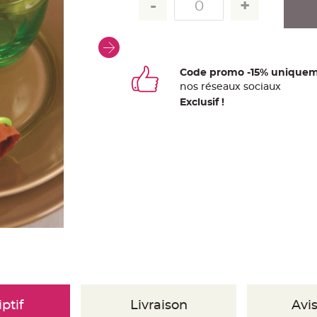
Code promo -15% uniquem
nos
ré
seaux
sociaux
Exclusif !
ptif
Livraison
Avis