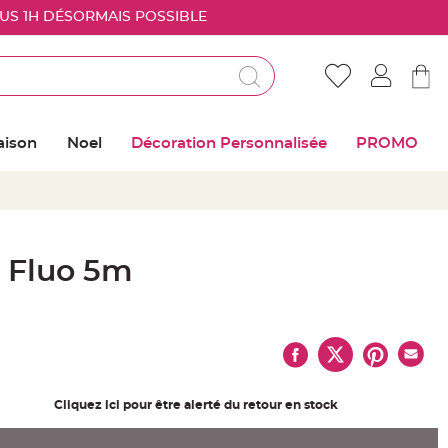
OUS 1H DÉSORMAIS POSSIBLE
Déjà client ?
Connectez vous pour retrouver vos coups de
aison
Noel
Décoration Personnalisée
PROMO
coeur
Me connecter
Mot de passe oublié ?
n Fluo 5m
Nouveau client ?
Créer mon compte
Cliquez ici pour être alerté du retour en stock