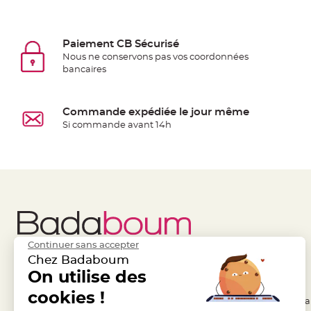
jetable
Chevalet
de
Paiement CB Sécurisé
Nous ne conservons pas vos coordonnées
table
bancaires
Mariage
Colombe,
Papillon,
Commande expédiée le jour même
Cage
Si commande avant 14h
oiseau
Confettis
et
Pétale
de
rose
Déco
Continuer sans accepter
Ardoise
Chez Badaboum
Déco
Liens Utiles
On utilise des
Legal
Naturelle
cookies !
- Questions / Réponses
- Conditions Généra
Mariage