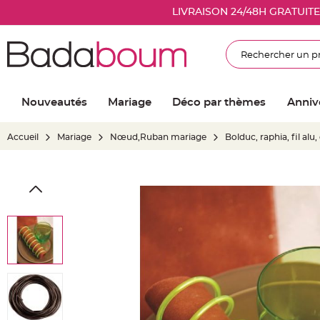
Nouveautés
LIVRAISON 24/48H GRATUIT
Mariage
Décoration
Rechercher
salle
mariage
Article
Nouveautés
Mariage
Déco par thèmes
Anniv
Lumineux
Ballon
Accueil
Mariage
Nœud,Ruban mariage
Bolduc, raphia, fil alu
mariage
&
Hélium
Skip
Banderole
to
et
the
guirlande
end
mariage
of
Housse
the
de
images
chaise
gallery
mariage