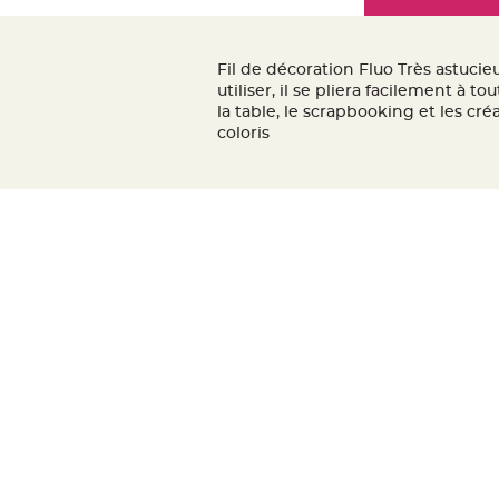
Mariage
the
Décoration
images
table
gallery
Fil de décoration Fluo Très astucieu
mariage
utiliser, il se pliera facilement à 
Bougeoirs
la table, le scrapbooking et les cr
coloris
et
Photophores
Bougie
décoration
Centre
de
table
&
Vase
Mariage
Chemin
de
table
Mariage