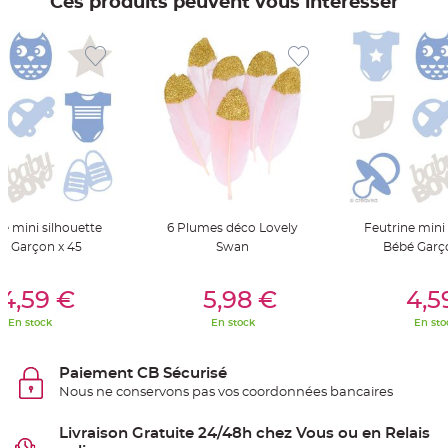
Ces produits peuvent vous intéresser
t
t
a
n
t
e
N
o
e
u
d
h
o
u
s
s
e
e mini silhouette
6 Plumes déco Lovely
Feutrine mini 
d
e
é Garçon x 45
Swan
Bébé Garç
c
h
a
er Au Panier
Ajouter Au Panier
Ajouter A
i
4,59 €
5,98 €
4,5
s
e
En stock
En stock
En sto
d
e
M
a
Paiement CB Sécurisé
r
i
Nous ne conservons pas vos coordonnées bancaires
a
g
e
Livraison Gratuite 24/48h chez Vous ou en Relais