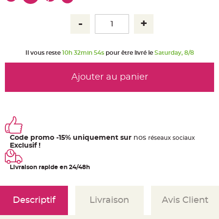
u
m
B
a
n
d
e
r
Il vous reste
10h 32min 53s
pour être livré le
Saturday, 8/8
o
l
e
Ajouter au panier
e
t
g
u
i
r
l
a
n
d
e
Code promo -15% uniquement sur
nos
ré
seaux
sociaux
m
Exclusif !
a
r
i
a
Livraison rapide en 24/48h
g
e
H
o
Descriptif
Livraison
Avis Client
u
s
s