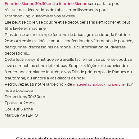
e
Feutrine Sienne 30x30cm,
La
feutrine Sienne
sera parfaite pour
d
e
réaliser des décorations de table, embellissements pour
c
h
scrapbooking, customiser vos textiles...
a
Elle peut se coller, se coudre et se découper sans s'effilocher et peut
i
s
être lavée en machine.
e
m
Plus dense qu'une simple feutrine de bricolage classique, la feutrine
a
2mm Artemio est idéale pour la confection de vêtements de poupée,
r
i
de figurines, d'accessoires de mode, la customisation ou diverses
a
g
décorations...
e
Cette feutrine synthétique se travaille facilement se colle, se coud, se
lave en machine et ne déteint pas. Souple et légère elle conviendra
L
a
à créer une ambiance feutrée, à vos DIY de printemps, de Pâques ou
n
t
d'automne, ou encore à vos décors de noël...
e
Retrouvez aussi notre large choix de
sur
materiel scrapbooking pas cher
r
n
notre boutique
e
v
Dimensions 30x30cm
o
Epaisseur 2mm
l
a
Couleur Sienne
n
t
Marque ARTEMIO
e
e
t
f
l
o