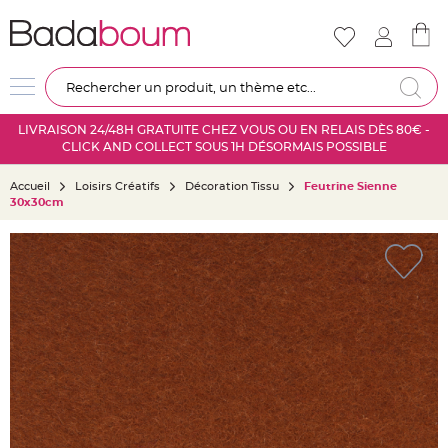
Nouveautés
Mariage
D
Re
é
c
LIVRAISON 24/48H GRATUITE CHEZ VOUS OU EN RELAIS DÈS 80€ -
o
CLICK AND COLLECT SOUS 1H DÉSORMAIS POSSIBLE
r
a
Accueil
Loisirs Créatifs
Décoration Tissu
Feutrine Sienne
t
30x30cm
i
o
Skip
n
to
s
the
a
end
l
of
l
the
e
images
m
gallery
a
r
i
a
g