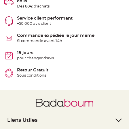
colis
S
u
Dès 80€ d'achats
s
p
e
Service client performant
n
s
+50 000 avis client
i
o
n
Commande expédiée le jour même
b
o
Si commande avant 14h
u
l
e
15 jours
p
a
pour changer d'avis
p
i
e
Retour Gratuit
r
Sous conditions
T
a
p
i
s
d
e
s
a
l
l
e
Liens Utiles
e
t
- Questions / Réponses
T