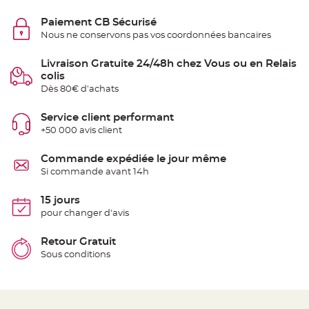
e
n
Paiement CB Sécurisé
t
u
Nous ne conservons pas vos coordonnées bancaires
r
e
M
Livraison Gratuite 24/48h chez Vous ou en Relais
a
r
colis
i
Dès 80€ d'achats
a
g
e
Service client performant
+50 000 avis client
D
é
c
Commande expédiée le jour même
o
Si commande avant 14h
r
a
15 jours
t
i
pour changer d'avis
o
n
Retour Gratuit
t
Sous conditions
a
b
l
e
m