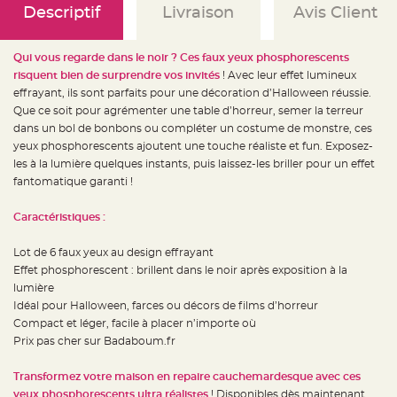
e
Descriptif
Livraison
Avis Client
d
e
c
h
a
Qui vous regarde dans le noir ? Ces faux yeux phosphorescents
i
risquent bien de surprendre vos invités
! Avec leur effet lumineux
s
e
effrayant, ils sont parfaits pour une décoration d’Halloween réussie.
m
a
Que ce soit pour agrémenter une table d’horreur, semer la terreur
r
dans un bol de bonbons ou compléter un costume de monstre, ces
i
a
yeux phosphorescents ajoutent une touche réaliste et fun. Exposez-
g
e
les à la lumière quelques instants, puis laissez-les briller pour un effet
fantomatique garanti !
L
a
n
Caractéristiques :
t
e
r
Lot de 6 faux yeux au design effrayant
n
e
Effet phosphorescent : brillent dans le noir après exposition à la
v
o
lumière
l
Idéal pour Halloween, farces ou décors de films d’horreur
a
n
Compact et léger, facile à placer n’importe où
t
e
Prix pas cher sur Badaboum.fr
e
t
f
Transformez votre maison en repaire cauchemardesque avec ces
l
o
yeux phosphorescents ultra réalistes
! Disponibles dès maintenant