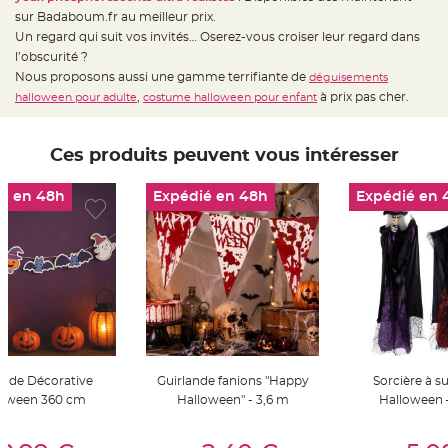
t
sur Badaboum.fr au meilleur prix.
t
a
Un regard qui suit vos invités… Oserez-vous croiser leur regard dans
n
t
l’obscurité ?
e
Nous proposons aussi une gamme terrifiante de
déguisements
,
à prix pas cher.
halloween pour adulte
costume halloween pour enfant
N
o
e
u
d
Ces produits peuvent vous intéresser
h
o
u
s
é en 48h
Expédié en 48h
Expédié en 
s
e
d
e
c
h
a
i
s
e
d
e
M
a
r
ande Décorative
Guirlande fanions "Happy
Sorcière à s
i
a
loween 360 cm
Halloween" - 3,6 m
Halloween 
g
e
er Au Panier
Ajouter Au Panier
Ajouter A