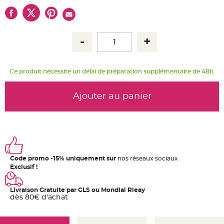
u
m
B
a
n
d
e
r
o
l
Ce produit nécessite un délai de préparation supplémentaire de 48h.
e
e
t
g
Ajouter au panier
u
i
r
l
a
n
d
e
m
a
r
Code promo -15% uniquement sur
nos réseaux sociaux
i
Exclusif !
a
g
e
Livraison Gratuite par GLS ou Mondial Rleay
H
dès 80€ d'achat
o
u
s
s