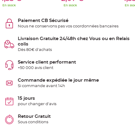
S
En stock
En stock
En sto
u
s
p
e
Paiement CB Sécurisé
n
s
Nous ne conservons pas vos coordonnées bancaires
i
o
n
Livraison Gratuite 24/48h chez Vous ou en Relais
b
o
colis
u
l
Dès 80€ d'achats
e
p
a
Service client performant
p
i
+50 000 avis client
e
r
Commande expédiée le jour même
T
Si commande avant 14h
a
p
i
15 jours
s
d
pour changer d'avis
e
s
a
Retour Gratuit
l
l
Sous conditions
e
e
t
T