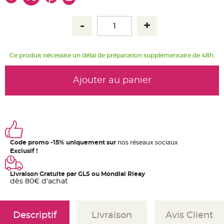
u
m
B
a
n
d
e
r
Ce produit nécessite un délai de préparation supplémentaire de 48h.
o
l
e
e
Ajouter au panier
t
g
u
i
r
l
a
n
d
e
Code promo -15% uniquement sur
nos réseaux sociaux
m
a
Exclusif !
r
i
a
g
Livraison Gratuite par GLS ou Mondial Rleay
e
dès 80€ d'achat
H
o
u
s
Descriptif
Livraison
Avis Client
s