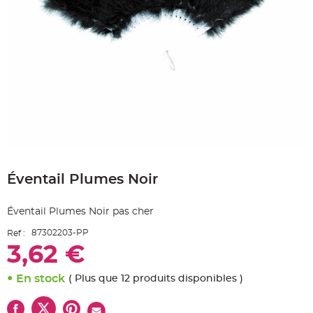
e
A
r
t
i
c
l
e
L
u
m
i
n
e
u
x
Skip
B
to
a
Éventail Plumes Noir
the
l
beginning
l
o
of
n
Éventail Plumes Noir pas cher
the
m
a
images
r
87302203-PP
Ref :
gallery
i
3,62 €
a
g
e
&
En stock
( Plus que 12 produits disponibles )
H
é
l
i