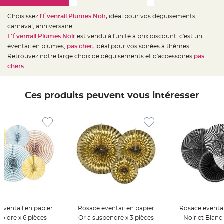
e
d
e
Choisissez
l'Éventail Plumes Noir,
idéal pour vos déguisements,
c
h
carnaval, anniversaire
a
L'Éventail Plumes Noir
est vendu à l'unité à prix discount, c'est un
i
s
éventail en plumes,
pas cher,
idéal pour vos soirées à thèmes
e
m
Retrouvez notre large choix de déguisements et d'accessoires
pas
a
chers
r
i
a
g
e
Ces produits peuvent vous intéresser
L
a
n
t
e
r
n
e
v
o
l
a
n
t
e
e
t
eventail en papier
Rosace eventail en papier
Rosace eventai
f
l
colore x 6 pièces
Or a suspendre x 3 pièces
Noir et Blanc 
o