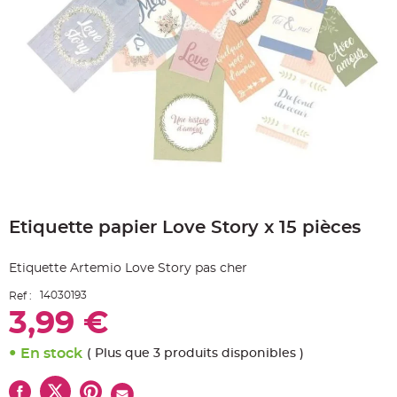
e
A
r
t
i
c
l
e
L
u
m
i
n
e
u
x
Skip
B
to
a
Etiquette papier Love Story x 15 pièces
the
l
beginning
l
o
of
n
Etiquette Artemio Love Story pas cher
the
m
a
images
r
14030193
Ref :
gallery
i
3,99 €
a
g
e
&
En stock
( Plus que 3 produits disponibles )
H
é
l
i