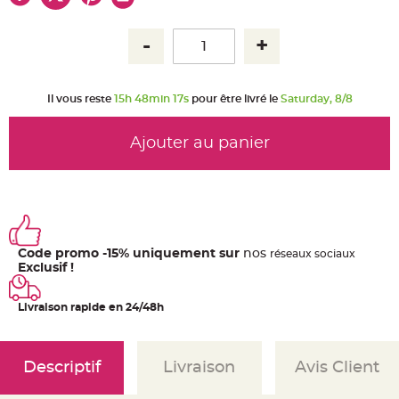
u
m
B
a
n
d
e
r
Il vous reste
15h 48min 17s
pour être livré le
Saturday, 8/8
o
l
e
e
Ajouter au panier
t
g
u
i
r
l
a
n
d
e
Code promo -15% uniquement sur
nos
ré
seaux
sociaux
m
a
Exclusif !
r
i
a
Livraison rapide en 24/48h
g
e
H
o
Descriptif
Livraison
Avis Client
u
s
s