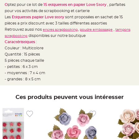
e
O
ptez pour ce lot de
15 etiquettes en papier Love Story
, parfaites
d
e
pour vos activités de scrapbooking et carterie
c
h
Les
Etiquettes papier Love story
sont proposées en sachet de 15
a
pièces a prix discount avec 3 tailles différentes assorties
i
s
Retrouvez aussi nos
,
,
encres scrapbooking
poudre embossage
tampons
e
m
disponibles sur notre boutique
scrapbooking
a
Caractéristiques
:
r
i
Couleur : Multicolore
a
g
Quantité : 15 pièces
e
5 pièces chaque taille
- petites : 6 x 3 cm
L
a
- moyennes : 7 x 4 cm
n
t
- grandes : 8 x 5 cm
e
r
n
e
Ces produits peuvent vous intéresser
v
o
l
a
n
t
e
e
t
f
l
o