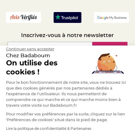
a
- Recrutement
r
i
a
g
e
Inscrivez-vous à notre newsletter
B
o
u
Inscription
Continuer sans accepter
g
e
Chez Badaboum
o
On utilise des
i
r
Espace Pro
s
cookies !
e
t
P
Demander un devis
Pour le bon fonctionnement de notre site, vous ne trouvez ici
h
o
que des cookies générés par nos partenaires dédiés à
t
l'expérience de l'utilisateur. Ils nous permettent de
o
p
comprendre ce qui marche et ce qui marche moins bien à
h
o
travers votre visite sur Badaboum.fr
r
e
Pour modifier vos préférences par la suite, cliquez sur le lien
s
'Préférences de cookies' situé dans le pied de page.
B
Lire la politique de confidentialité & Partenaires
o
RGPD
u