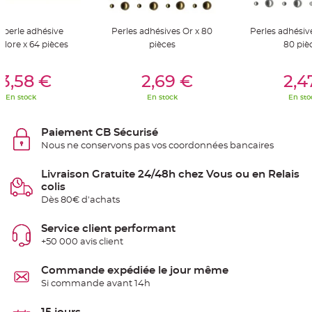
S
u
s
p
 perle adhésive
Perles adhésives Or x 80
Perles adhésiv
e
olore x 64 pièces
pièces
80 piè
n
s
i
er Au Panier
Ajouter Au Panier
Ajouter A
o
3,58 €
2,69 €
2,4
n
b
o
En stock
En stock
En sto
u
l
e
p
Paiement CB Sécurisé
a
Nous ne conservons pas vos coordonnées bancaires
p
i
e
r
Livraison Gratuite 24/48h chez Vous ou en Relais
colis
T
Dès 80€ d'achats
a
p
i
Service client performant
s
d
+50 000 avis client
e
s
a
Commande expédiée le jour même
l
l
Si commande avant 14h
e
e
t
T