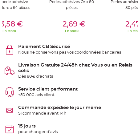
 perle adhésive
Perles adhésives Or x 80
Perles adhésiv
S
u
olore x 64 pièces
pièces
80 piè
s
p
e
er Au Panier
Ajouter Au Panier
Ajouter A
n
3,58 €
2,69 €
2,4
s
i
En stock
En stock
En sto
o
n
b
o
Paiement CB Sécurisé
u
l
Nous ne conservons pas vos coordonnées bancaires
e
p
a
Livraison Gratuite 24/48h chez Vous ou en Relais
p
i
colis
e
r
Dès 80€ d'achats
T
Service client performant
a
p
+50 000 avis client
i
s
d
Commande expédiée le jour même
e
s
Si commande avant 14h
a
l
l
15 jours
e
e
pour changer d'avis
t
T