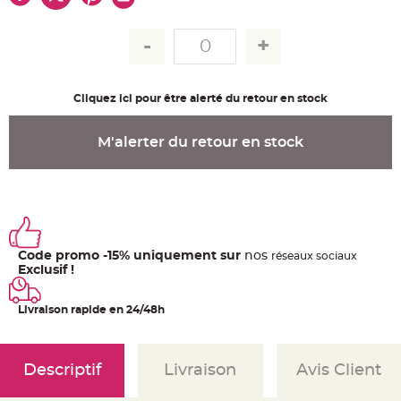
u
m
B
a
n
d
e
r
Cliquez ici pour être alerté du retour en stock
o
l
e
e
M'alerter du retour en stock
t
g
u
i
r
l
a
n
d
e
Code promo -15% uniquement sur
nos
ré
seaux
sociaux
m
a
Exclusif !
r
i
a
Livraison rapide en 24/48h
g
e
H
o
Descriptif
Livraison
Avis Client
u
s
s