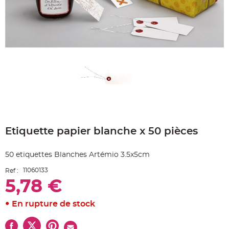
e
A
r
t
i
c
l
e
L
u
m
i
n
e
u
x
Skip
B
to
a
Etiquette papier blanche x 50 pièces
the
l
beginning
l
o
of
n
50 etiquettes Blanches Artémio 3.5x5cm
the
m
a
images
r
11060133
Ref :
gallery
i
5,78 €
a
g
e
&
En rupture de stock
H
é
l
i