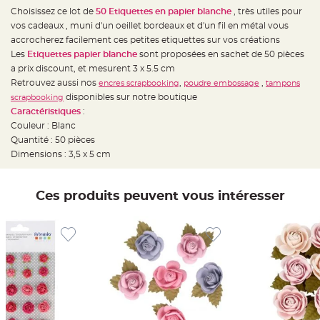
e
d
Choisissez ce lot de
50 Etiquettes en papier blanche
, très utiles pour
e
vos cadeaux , muni d'un oeillet bordeaux et d'un fil en métal vous
c
h
accrocherez facilement ces petites etiquettes sur vos créations
a
i
Les
Etiquettes papier blanche
sont proposées en sachet de 50 pièces
s
a prix discount, et mesurent 3 x 5.5 cm
e
m
Retrouvez aussi nos
,
,
encres scrapbooking
poudre embossage
tampons
a
r
disponibles sur notre boutique
scrapbooking
i
Caractéristiques
:
a
g
Couleur : Blanc
e
Quantité : 50 pièces
L
Dimensions : 3,5 x 5 cm
a
n
t
e
Ces produits peuvent vous intéresser
r
n
e
v
o
l
a
n
t
e
e
t
f
l
o