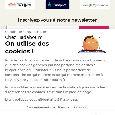
a
r
i
a
Inscrivez-vous à notre newsletter
g
e
Inscription
Continuer sans accepter
B
Chez Badaboum
o
u
On utilise des
g
e
Espace Pro
o
cookies !
i
r
Demander un devis
s
Pour le bon fonctionnement de notre site, vous ne trouvez ici
e
t
que des cookies générés par nos partenaires dédiés à
P
l'expérience de l'utilisateur. Ils nous permettent de
h
o
comprendre ce qui marche et ce qui marche moins bien à
t
travers votre visite sur Badaboum.fr
o
p
h
Pour modifier vos préférences par la suite, cliquez sur le lien
o
'Préférences de cookies' situé dans le pied de page.
r
e
s
Lire la politique de confidentialité & Partenaires
RGPD
B
Consentements certifiés par
o
u