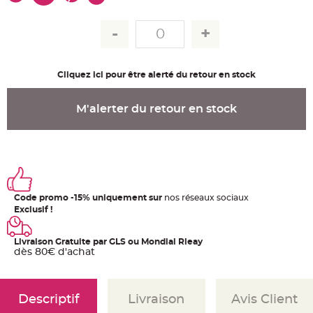
u
m
B
a
n
d
e
Cliquez ici pour être alerté du retour en stock
r
o
l
e
M'alerter du retour en stock
e
t
g
u
i
r
l
a
n
d
e
Code promo -15% uniquement sur
nos réseaux sociaux
m
a
Exclusif !
r
i
a
Livraison Gratuite par GLS ou Mondial Rleay
g
e
dès 80€ d'achat
H
o
u
Descriptif
Livraison
Avis Client
s
s