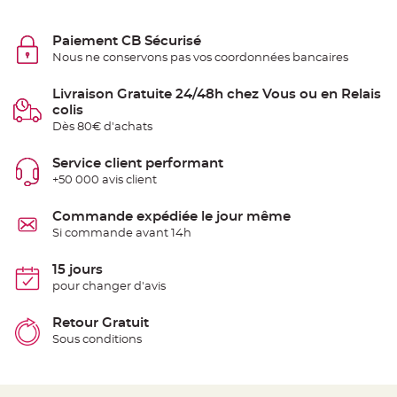
S
u
s
p
Paiement CB Sécurisé
e
Nous ne conservons pas vos coordonnées bancaires
n
s
i
o
Livraison Gratuite 24/48h chez Vous ou en Relais
n
colis
b
o
Dès 80€ d'achats
u
l
e
Service client performant
p
a
+50 000 avis client
p
i
e
Commande expédiée le jour même
r
Si commande avant 14h
T
a
15 jours
p
i
pour changer d'avis
s
d
e
Retour Gratuit
s
a
Sous conditions
l
l
e
e
t
T