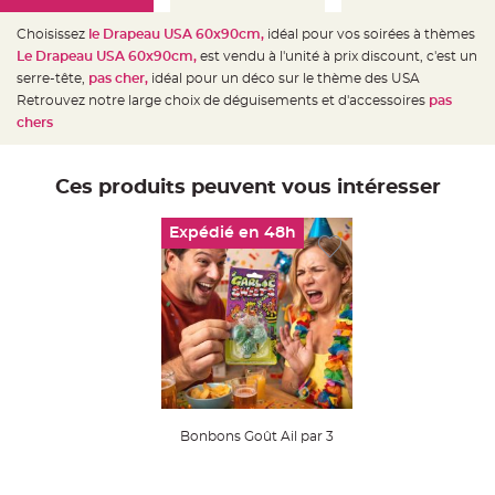
e
d
e
Choisissez
le Drapeau USA 60x90cm,
idéal pour vos soirées à thèmes
c
Le Drapeau USA 60x90cm
,
est vendu à l'unité à prix discount, c'est un
h
a
serre-tête,
pas cher,
idéal pour un déco sur le thème des USA
i
s
Retrouvez notre large choix de déguisements et d'accessoires
pas
e
chers
m
a
r
i
a
Ces produits peuvent vous intéresser
g
e
Expédié en 48h
L
a
n
t
e
r
n
e
v
o
l
a
n
t
e
Bonbons Goût Ail par 3
e
t
f
l
o