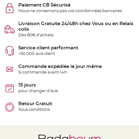
t
Paiement CB Sécurisé
t
a
Nous ne conservons pas vos coordonnées bancaires
n
t
e
Livraison Gratuite 24/48h chez Vous ou en Relais
colis
N
o
Dès 80€ d'achats
e
u
d
Service client performant
h
o
+50 000 avis client
u
s
s
Commande expédiée le jour même
e
d
Si commande avant 14h
e
c
h
15 jours
a
i
pour changer d'avis
s
e
d
Retour Gratuit
e
M
Sous conditions
a
r
i
a
g
e