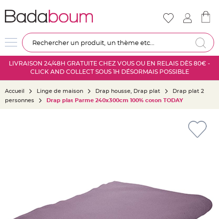
Nouveautés
Mariage
D
Re
é
c
LIVRAISON 24/48H GRATUITE CHEZ VOUS OU EN RELAIS DÈS 80€ -
o
CLICK AND COLLECT SOUS 1H DÉSORMAIS POSSIBLE
r
a
Accueil
Linge de maison
Drap housse, Drap plat
Drap plat 2
t
personnes
Drap plat Parme 240x300cm 100% coton TODAY
i
o
Skip
n
to
s
the
a
end
l
of
l
the
e
images
m
gallery
a
r
i
a
g