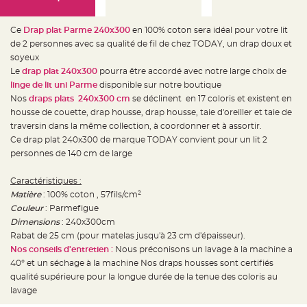
e
d
e
c
Ce
Drap plat Parme 240x300
en 100% coton sera idéal pour votre lit
h
a
de 2 personnes avec sa qualité de fil de chez TODAY, un drap doux et
i
soyeux
s
e
Le
drap plat 240x300
pourra être accordé avec notre large choix de
m
a
linge de lit uni Parme
disponible sur notre boutique
r
Nos
draps plats 240x300 cm
se déclinent en 17 coloris et existent en
i
a
housse de couette, drap housse, drap housse, taie d'oreiller et taie de
g
e
traversin dans la même collection, à coordonner et à assortir.
Ce drap plat 240x300 de marque TODAY convient pour un lit 2
L
personnes de 140 cm de large
a
n
t
e
Caractéristiques :
r
Matière
: 100% coton , 57fils/cm²
n
e
Couleur
: Parmefigue
v
o
Dimensions
: 240x300cm
l
Rabat de 25 cm (pour matelas jusqu'à 23 cm d'épaisseur).
a
n
Nos conseils d'entretien :
Nous préconisons un lavage à la machine a
t
e
40° et un séchage à la machine Nos draps housses sont certifiés
e
qualité supérieure pour la longue durée de la tenue des coloris au
t
f
lavage
l
o