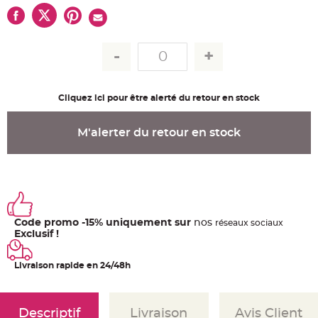
u
m
B
a
n
d
e
r
o
l
Cliquez ici pour être alerté du retour en stock
e
e
t
g
M'alerter du retour en stock
u
i
r
l
a
n
d
e
m
a
r
Code promo -15% uniquement sur
nos
ré
seaux
sociaux
i
Exclusif !
a
g
e
Livraison rapide en 24/48h
H
o
u
s
Descriptif
Livraison
Avis Client
s