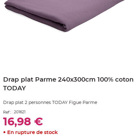
e
A
r
t
i
c
l
e
L
u
m
i
n
e
u
x
Skip
B
to
a
Drap plat Parme 240x300cm 100% coton
the
l
beginning
l
TODAY
o
of
n
the
m
a
images
Drap plat 2 personnes TODAY Figue Parme
r
gallery
i
a
201621
Ref :
g
e
16,98 €
&
H
é
En rupture de stock
l
i