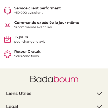
t
t
a
Service client performant
n
+50 000 avis client
t
e
Commande expédiée le jour même
N
o
Si commande avant 14h
e
u
d
15 jours
h
o
pour changer d'avis
u
s
s
Retour Gratuit
e
d
Sous conditions
e
c
h
a
i
s
e
d
e
M
a
r
Liens Utiles
i
a
g
- Questions / Réponses
e
- Nous contacter
Legal