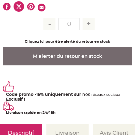
u
m
B
a
n
d
e
r
o
l
Cliquez ici pour être alerté du retour en stock
e
e
t
g
M'alerter du retour en stock
u
i
r
l
a
n
d
e
m
a
r
Code promo -15% uniquement sur
nos
ré
seaux
sociaux
i
Exclusif !
a
g
e
Livraison rapide en 24/48h
H
o
u
s
Descriptif
Livraison
Avis Client
s