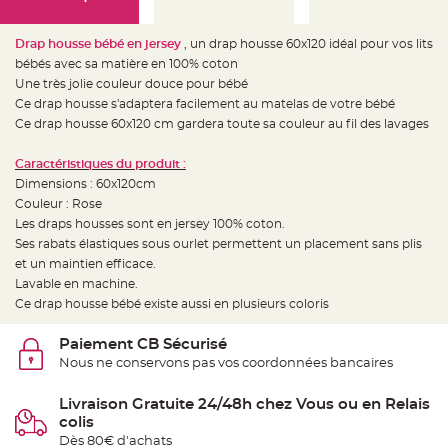
e
d
e
c
Drap housse bébé en jersey
, un drap housse 60x120 idéal pour vos lits
h
a
bébés avec sa matière en 100% coton
i
Une très jolie couleur douce pour bébé
s
e
Ce drap housse s'adaptera facilement au matelas de votre bébé
m
a
Ce drap housse 60x120 cm gardera toute sa couleur au fil des lavages
r
i
a
Caractéristiques du produit :
g
e
Dimensions : 60x120cm
Couleur : Rose
L
Les draps housses sont en jersey 100% coton.
a
n
Ses rabats élastiques sous ourlet permettent un placement sans plis
t
e
et un maintien efficace.
r
Lavable en machine.
n
e
Ce drap housse bébé existe aussi en plusieurs coloris
v
o
l
Paiement CB Sécurisé
a
n
Nous ne conservons pas vos coordonnées bancaires
t
e
e
Livraison Gratuite 24/48h chez Vous ou en Relais
t
f
colis
l
Dès 80€ d'achats
o