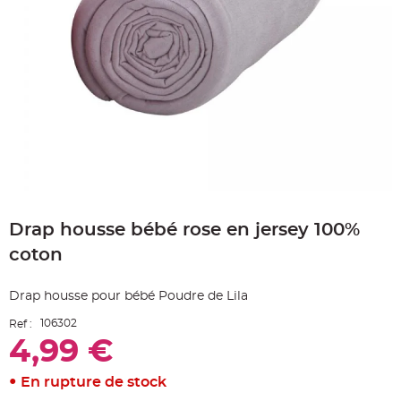
e
A
r
t
i
c
l
e
L
u
m
i
n
e
u
x
Skip
B
to
a
Drap housse bébé rose en jersey 100%
the
l
beginning
l
coton
o
of
n
the
m
a
images
Drap housse pour bébé Poudre de Lila
r
gallery
i
a
106302
Ref :
g
e
4,99 €
&
H
é
En rupture de stock
l
i