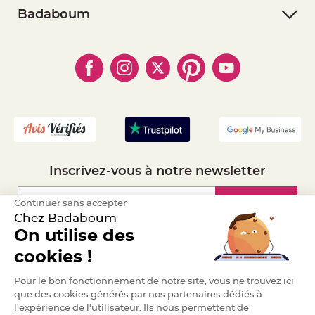
S
- Retourner un article
- RGPD
Badaboum
u
s
- Paiement Sécurisé
- Règles de confidentialité
p
- Qui somme-nous ?
e
- Paiement en Plusieurs fois
n
- Cookies
- Obtenez des Remises
s
- Marques
i
- Plan du site
- Livraison Rapide 24h
o
n
- Mandat Administratif
b
o
- Recrutement
u
l
e
p
a
p
i
e
Inscrivez-vous à notre newsletter
r
T
Inscription
Continuer sans accepter
a
p
Chez Badaboum
i
s
On utilise des
d
Espace Pro
e
cookies !
s
a
l
Demander un devis
l
Pour le bon fonctionnement de notre site, vous ne trouvez ici
e
que des cookies générés par nos partenaires dédiés à
e
t
l'expérience de l'utilisateur. Ils nous permettent de
T