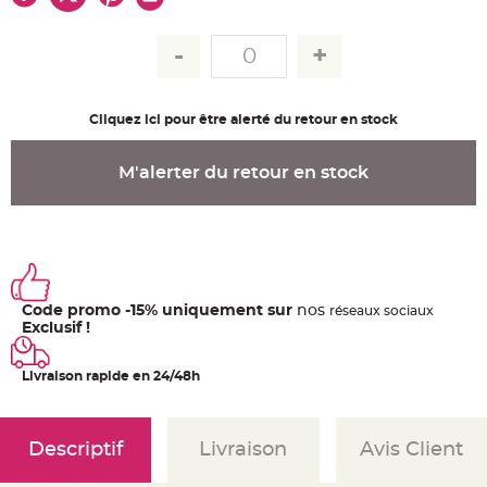
u
m
B
a
n
d
e
r
Cliquez ici pour être alerté du retour en stock
o
l
e
e
M'alerter du retour en stock
t
g
u
i
r
l
a
n
d
e
Code promo -15% uniquement sur
nos
ré
seaux
sociaux
m
a
Exclusif !
r
i
a
Livraison rapide en 24/48h
g
e
H
o
Descriptif
Livraison
Avis Client
u
s
s