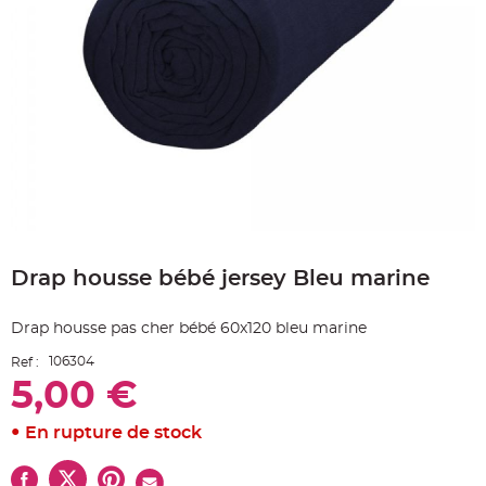
e
A
r
t
i
c
l
e
L
u
m
i
n
e
u
x
Skip
B
to
a
Drap housse bébé jersey Bleu marine
the
l
beginning
l
o
of
n
Drap housse pas cher bébé 60x120 bleu marine
the
m
a
images
r
106304
Ref :
gallery
i
5,00 €
a
g
e
&
En rupture de stock
H
é
l
i