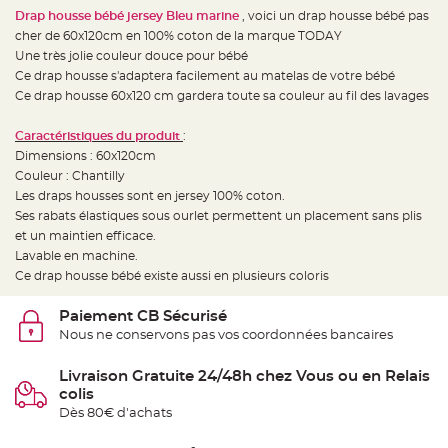
e
d
Drap housse bébé jersey Bleu marine
, voici un drap housse bébé pas
e
cher de 60x120cm en 100% coton de la marque TODAY
c
h
Une très jolie couleur douce pour bébé
a
i
Ce drap housse s'adaptera facilement au matelas de votre bébé
s
Ce drap housse 60x120 cm gardera toute sa couleur au fil des lavages
e
m
a
r
Caractéristiques du produit
:
i
Dimensions : 60x120cm
a
g
Couleur : Chantilly
e
Les draps housses sont en jersey 100% coton.
L
Ses rabats élastiques sous ourlet permettent un placement sans plis
a
et un maintien efficace.
n
t
Lavable en machine.
e
r
Ce drap housse bébé existe aussi en plusieurs coloris
n
e
v
Paiement CB Sécurisé
o
Nous ne conservons pas vos coordonnées bancaires
l
a
n
t
Livraison Gratuite 24/48h chez Vous ou en Relais
e
colis
e
t
Dès 80€ d'achats
f
l
o