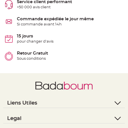
Service client performant
t
t
+50 000 avis client
a
n
t
Commande expédiée le jour même
e
Si commande avant 14h
N
o
e
15 jours
u
pour changer d'avis
d
h
o
u
Retour Gratuit
s
Sous conditions
s
e
d
e
c
h
a
i
s
e
d
e
M
Liens Utiles
a
r
- Questions / Réponses
i
a
g
- Nous contacter
Legal
e
- Suivre une commande
- Conditions Générales de Vente