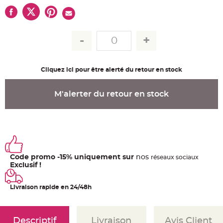
u
m
B
a
n
d
e
r
o
l
Cliquez ici pour être alerté du retour en stock
e
e
t
g
M'alerter du retour en stock
u
i
r
l
a
n
d
e
m
a
r
Code promo -15% uniquement sur
nos
ré
seaux
sociaux
i
Exclusif !
a
g
e
Livraison rapide en 24/48h
H
o
u
s
s
Descriptif
Livraison
Avis Client