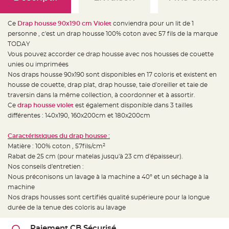
e
d
e
c
Ce
Drap housse 90x190 cm Violet
conviendra pour un lit de 1
h
a
personne , c'est un drap housse 100% coton avec 57 fils de la marque
i
TODAY
s
e
Vous pouvez accorder ce drap housse avec nos housses de couette
m
a
unies ou imprimées
r
Nos draps housse 90x190 sont disponibles en 17 coloris et existent en
i
a
housse de couette, drap plat, drap housse, taie d'oreiller et taie de
g
e
traversin dans la même collection, à coordonner et à assortir.
Ce
drap housse violet
est également disponible dans 3 tailles
L
différentes : 140x190, 160x200cm et 180x200cm
a
n
t
e
Caractéristiques du drap housse :
r
Matière : 100% coton , 57fils/cm²
n
e
Rabat de 25 cm (pour matelas jusqu'à 23 cm d'épaisseur).
v
o
Nos conseils d'entretien :
l
Nous préconisons un lavage à la machine a 40° et un séchage à la
a
n
machine
t
e
Nos draps housses sont certifiés qualité supérieure pour la longue
e
durée de la tenue des coloris au lavage
t
f
l
o
Paiement CB Sécurisé