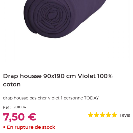
e
A
r
t
i
c
l
e
L
u
m
i
n
e
u
x
Skip
B
to
a
Drap housse 90x190 cm Violet 100%
the
l
beginning
l
coton
o
of
n
the
m
a
images
drap housse pas cher violet 1 personne TODAY
r
gallery
i
a
201004
Ref :
g
e
7,50 €
1
avis
&
H
é
En rupture de stock
l
i