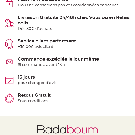
t
Nous ne conservons pas vos coordonnées bancaires
t
a
n
t
Livraison Gratuite 24/48h chez Vous ou en Relais
e
colis
Dès 80€ d'achats
N
o
e
Service client performant
u
d
+50 000 avis client
h
o
u
Commande expédiée le jour même
s
s
Si commande avant 14h
e
d
e
15 jours
c
h
pour changer d'avis
a
i
s
Retour Gratuit
e
d
Sous conditions
e
M
a
r
i
a
g
e