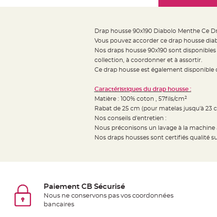
Mariage
the
Décoration
images
table
gallery
Drap housse 90x190 Diabolo Menthe Ce Dra
mariage
Vous pouvez accorder ce drap housse dia
Bougeoirs
Nos draps housse 90x190 sont disponibles en
et
collection, à coordonner et à assortir.
Ce drap housse est également disponible d
Photophores
Bougie
Caractéristiques du drap housse :
décoration
Matière : 100% coton , 57fils/cm²
Centre
Rabat de 25 cm (pour matelas jusqu'à 23 c
de
Nos conseils d'entretien :
Nous préconisons un lavage à la machine 
table
Nos draps housses sont certifiés qualité s
&
Vase
Mariage
Chemin
Paiement CB Sécurisé
de
Nous ne conservons pas vos coordonnées
table
bancaires
Mariage