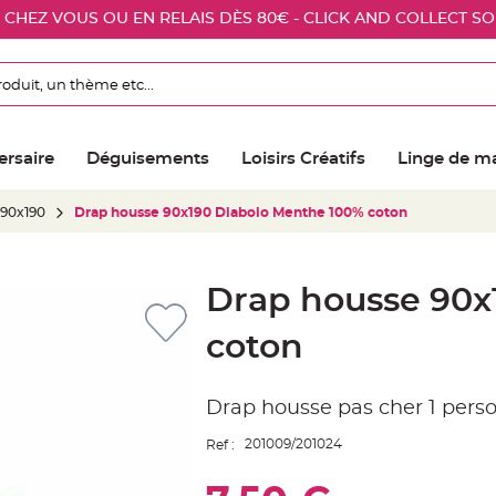
E CHEZ VOUS OU EN RELAIS DÈS 80€ - CLICK AND COLLECT S
ersaire
Déguisements
Loisirs Créatifs
Linge de m
 90x190
Drap housse 90x190 Diabolo Menthe 100% coton
Drap housse 90x
coton
Drap housse pas cher 1 per
201009/201024
Ref :