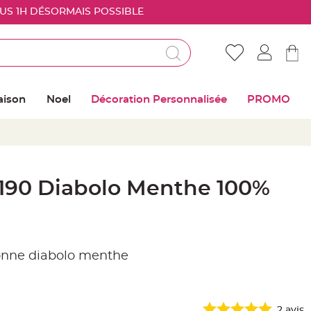
OUS 1H DÉSORMAIS POSSIBLE
Déjà client ?
Connectez vous pour retrouver vos coups de
aison
Noel
Décoration Personnalisée
PROMO
coeur
Me connecter
Mot de passe oublié ?
190 Diabolo Menthe 100%
Nouveau client ?
Créer mon compte
sonne diabolo menthe
2
avis