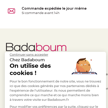
jetable
Chevalet
Commande expédiée le jour même
Si commande avant 14h
de
table
Mariage
Colombe,
Papillon,
Cage
oiseau
Confettis
Continuer sans accepter
Chez Badaboum
et
Liens Utiles
On utilise des
Legal
Pétale
de
cookies !
- Questions / Réponses
- Conditions Généra
rose
- Nous contacter
Pour le bon fonctionnement de notre site, vous ne trouvez
- RGPD
Déco
ici que des cookies générés par nos partenaires dédiés à
- Suivre une commande
- Règles de confiden
Ardoise
l'expérience de l'utilisateur. Ils nous permettent de
Déco
comprendre ce qui marche et ce qui marche moins bien
- Retourner un article
- Cookies
à travers votre visite sur Badaboum.fr
Naturelle
- Paiement Sécurisé
- Plan du site
Mariage
Pour modifier vos préférences par la suite, cliquez sur le