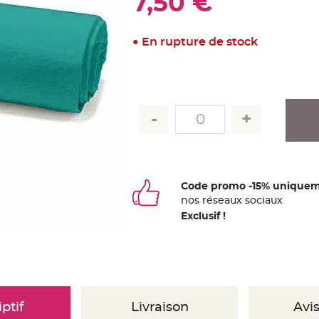
7,50 €
En rupture de stock
Code promo -15% uniquem
nos
ré
seaux
sociaux
Exclusif !
ptif
Livraison
Avis