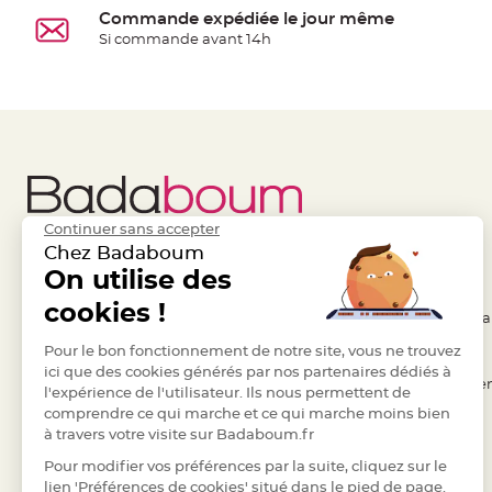
Commande expédiée le jour même
Deco
Si commande avant 14h
Paillette
et
Strass
Déco
Plume
Mariage
Fleurs
Continuer sans accepter
décoratives
Chez Badaboum
Mariage
Liens Utiles
On utilise des
Legal
Marque
cookies !
place
- Questions / Réponses
- Conditions Généra
et
- Nous contacter
Pour le bon fonctionnement de notre site, vous ne trouvez
- RGPD
porte
ici que des cookies générés par nos partenaires dédiés à
- Suivre une commande
- Règles de confiden
nom
l'expérience de l'utilisateur. Ils nous permettent de
comprendre ce qui marche et ce qui marche moins bien
Menu,
- Retourner un article
- Cookies
à travers votre visite sur Badaboum.fr
Carte
- Paiement Sécurisé
- Plan du site
Pour modifier vos préférences par la suite, cliquez sur le
d'Invitation
- Paiement en Plusieurs fois
lien 'Préférences de cookies' situé dans le pied de page.