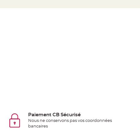
jetable
Chevalet
de
table
Mariage
Colombe,
Papillon,
Cage
oiseau
Confettis
et
Pétale
de
rose
Déco
Paiement CB Sécurisé
Ardoise
Nous ne conservons pas vos coordonnées
Déco
bancaires
Naturelle
Mariage