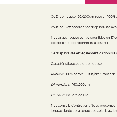
Mariage
the
Décoration
images
table
gallery
Ce Drap housse 160x200cm rose en 100% co
mariage
Bougeoirs
Vous pouvez accorder ce drap housse ave
et
Nos draps housse sont disponibles en 17 col
Photophores
collection, à coordonner et à assortir.
Bougie
décoration
Ce drap housse est également disponible d
Centre
de
Caractéristiques du drap housse :
table
Matière
: 100% coton , 57fils/cm² Rabat de
&
Vase
Dimensions
: 160x200cm
Mariage
Chemin
Couleur
: Poudre de Lila
de
Nos conseils d'entretien : Nous préconison
table
longue durée de la tenue des coloris au la
Mariage