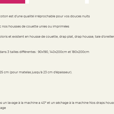
ton est d'une qualité irréprochable pour vos douces nuits
c nos housses de couette unies ou imprimées
oris et existent en housse de couette, drap plat, drap housse, taie d'oreille
ans 3 tailles différentes : 90x190, 140x200cm et 180x200cm
 25 cm (pour matelas jusqu'à 23 cm d'épaisseur).
s un lavage à la machine a 40° et un séchage à la machine Nos draps housse
vage