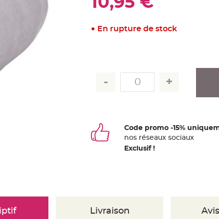
10,95 €
En rupture de stock
Code promo -15% uniquem
nos
ré
seaux
sociaux
Exclusif !
ptif
Livraison
Avis