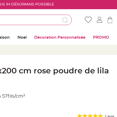
OUS 1H DÉSORMAIS POSSIBLE
Déjà client ?
Connectez vous pour retrouver vos coups de
aison
Noel
Décoration Personnalisée
PROMO
coeur
Me connecter
Mot de passe oublié ?
200 cm rose poudre de lila
Nouveau client ?
Créer mon compte
57fils/cm²
1
avis