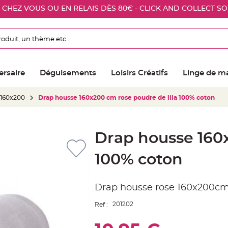
E CHEZ VOUS OU EN RELAIS DÈS 80€ - CLICK AND COLLECT S
ersaire
Déguisements
Loisirs Créatifs
Linge de m
 160x200
Drap housse 160x200 cm rose poudre de lila 100% coton
Drap housse 160x
100% coton
Drap housse rose 160x200cm 
201202
Ref :