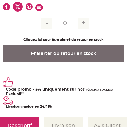
u
m
B
a
n
d
e
r
o
l
Cliquez ici pour être alerté du retour en stock
e
e
t
g
M'alerter du retour en stock
u
i
r
l
a
n
d
e
m
a
r
Code promo -15% uniquement sur
nos
ré
seaux
sociaux
i
Exclusif !
a
g
e
Livraison rapide en 24/48h
H
o
u
s
s
Descriptif
Livraison
Avis Client