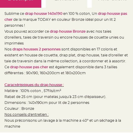
e
d
e
c
Sublime ce
drap housse 140x190
en 100 % coton, Un
drap housse pas
h
a
cher
de la marque TODAY en couleur Bronze idéal pour un lit 2
i
personnes !
s
e
Vous pouvez accorder ce
drap housse Bronze
avec nos taies
m
a
d'oreillers, taies de traversin ou encore housses de couette unies ou
r
imprimées
i
a
Nos
draps housses 2 personnes
sont disponibles en 17 coloris et
g
e
existent en housse de couette, drap plat, drap housse, taie d'oreiller et
taie de traversin dans la même collection, à coordonner et à assortir.
L
Ce
drap housse pas cher
est également disponible dans 3 tailles
a
n
différentes : 90x190, 160x200cm et 180x200cm
t
e
r
Caractéristiques du drap housse :
n
e
Matière : 100% coton , 57fils/cm²
v
o
Rabat de 25 cm (pour matelas jusqu'à 23 cm d'épaisseur).
l
Dimensions : 140x190cm pour lit de 2 personnes
a
n
Couleur : Bronze
t
e
Nos conseils d'entretien :
e
Nous préconisons un lavage à la machine a 40° et un séchage à la
t
f
machine
l
o