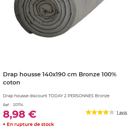
e
A
r
t
i
c
l
e
L
u
m
i
n
e
u
x
Skip
B
to
a
Drap housse 140x190 cm Bronze 100%
the
l
beginning
l
coton
o
of
n
the
m
a
images
Drap housse discount TODAY 2 PERSONNES Bronze
r
gallery
i
a
201114
Ref :
g
e
8,98 €
1
avis
&
H
é
En rupture de stock
l
i