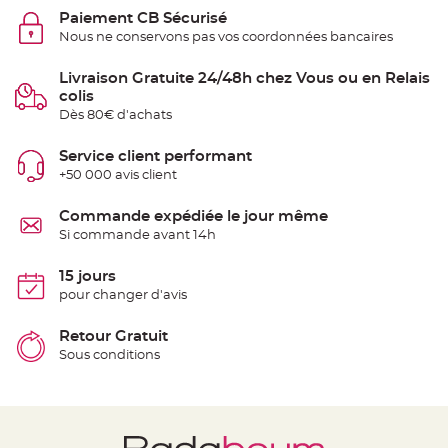
t
Paiement CB Sécurisé
t
a
Nous ne conservons pas vos coordonnées bancaires
n
t
e
Livraison Gratuite 24/48h chez Vous ou en Relais
colis
N
o
Dès 80€ d'achats
e
u
d
Service client performant
h
o
+50 000 avis client
u
s
s
Commande expédiée le jour même
e
d
Si commande avant 14h
e
c
h
15 jours
a
i
pour changer d'avis
s
e
d
Retour Gratuit
e
M
Sous conditions
a
r
i
a
g
e