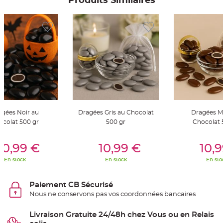
Produits Similaires
g
i
e
d
é
c
o
r
a
t
i
o
n
C
e
n
t
agées Noir au
Dragées Gris au Chocolat
Dragées M
r
e
ocolat 500 gr
500 gr
Chocolat 
d
e
t
er Au Panier
Ajouter Au Panier
Ajouter A
a
10,99 €
10,99 €
10,
b
l
En stock
En stock
En sto
e
&
V
a
Paiement CB Sécurisé
s
e
Nous ne conservons pas vos coordonnées bancaires
M
a
r
Livraison Gratuite 24/48h chez Vous ou en Relais
i
a