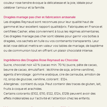
t
couleur rose tendre évoque la délicatesse et la joie, idéale pour
t
a
célébrer l’amour et la famille.
n
t
e
Dragées mariage pas cher et fabrication artisanale
Les dragées Reynaud sont reconnues pour leur qualité haut de
N
o
gamme et leur excellent rapport qualité/prix. Fabriquées en France et
e
certifiées Casher, elles conviennent à tous les régimes alimentaires.
u
d
Ces dragées mariage pas cher sont idéales pour garnir vos boîtes à
h
o
dragées, vos sachets en tulle ou vos contenants transparents. Leur
u
éclat rose délicat mettra en valeur vos tables de mariage, de baptême
s
s
ou de communion tout en offrant un plaisir chocolaté intense.
e
d
e
Ingrédients des Dragées Rose Reynaud au Chocolat
c
h
Sucre, chocolat noir 40 % (cacao min. 70 %) (sucre, pâte de cacao,
a
i
beurre de cacao, émulsifiant : lécithine de soja, arôme vanilline),
s
agents d’enrobage : gomme arabique, cire de carnauba, amidon de
e
d
riz, sirop de glucose, vanilline, colorant : E124.
e
M
Allergènes : contient du soja. Peut contenir des traces de gluten, lait,
a
fruits à coque et arachides.
r
i
Certains colorants (E102, E110, E122, E124, E129) peuvent avoir des
a
g
effets indésirables sur l’activité et l’attention chez les enfants.
e