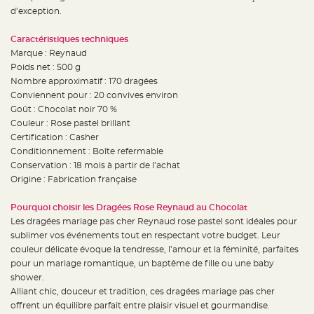
e
d’exception.
n
t
u
Caractéristiques techniques
r
e
Marque : Reynaud
M
a
Poids net : 500 g
r
Nombre approximatif : 170 dragées
i
a
Conviennent pour : 20 convives environ
g
e
Goût : Chocolat noir 70 %
Couleur : Rose pastel brillant
D
Certification : Casher
é
Conditionnement : Boîte refermable
c
Conservation : 18 mois à partir de l’achat
o
Origine : Fabrication française
r
a
t
Pourquoi choisir les Dragées Rose Reynaud au Chocolat
i
Les dragées mariage pas cher Reynaud rose pastel sont idéales pour
o
sublimer vos événements tout en respectant votre budget. Leur
n
couleur délicate évoque la tendresse, l’amour et la féminité, parfaites
t
pour un mariage romantique, un baptême de fille ou une baby
a
b
shower.
l
Alliant chic, douceur et tradition, ces dragées mariage pas cher
e
offrent un équilibre parfait entre plaisir visuel et gourmandise.
m