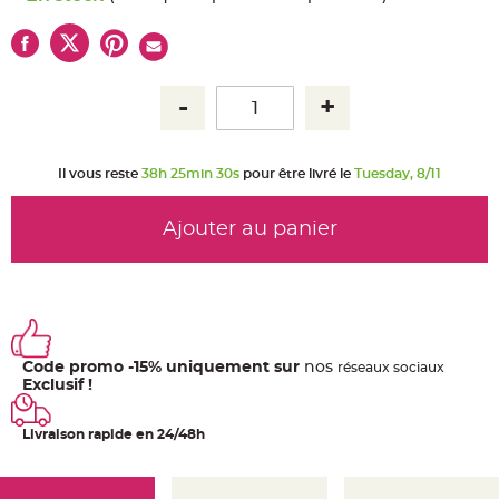
u
m
B
a
n
d
e
r
o
l
e
e
Il vous reste
38h 25min 30s
pour être livré le
Tuesday, 8/11
t
g
u
Ajouter au panier
i
r
l
a
n
d
e
m
a
r
i
Code promo -15% uniquement sur
nos
ré
seaux
sociaux
a
Exclusif !
g
e
Livraison rapide en 24/48h
H
o
u
s
s