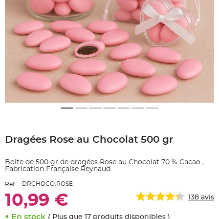
e
A
r
t
i
c
l
e
L
u
m
i
n
e
u
x
B
a
Skip
l
to
l
Dragées Rose au Chocolat 500 gr
the
o
n
beginning
m
of
a
Boite de 500 gr de dragées Rose au Chocolat 70 % Cacao ,
r
the
i
Fabrication Française Reynaud
images
a
g
gallery
DRCHOCO.ROSE
Ref :
e
&
10,99 €
138
avis
H
é
l
i
En stock
( Plus que 17 produits disponibles )