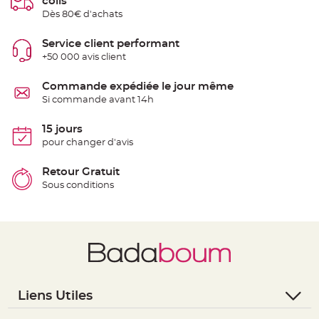
colis
g
Dès 80€ d'achats
e
C
Service client performant
h
e
+50 000 avis client
m
i
n
Commande expédiée le jour même
d
e
Si commande avant 14h
t
a
b
15 jours
l
e
pour changer d'avis
M
a
r
Retour Gratuit
i
a
Sous conditions
g
e
j
e
t
a
b
l
e
C
h
Liens Utiles
e
v
- Questions / Réponses
a