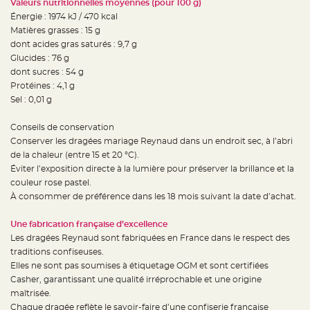
Valeurs nutritionnelles moyennes (pour 100 g)
S
u
Énergie : 1974 kJ / 470 kcal
s
p
Matières grasses : 15 g
e
dont acides gras saturés : 9,7 g
n
s
Glucides : 76 g
i
o
dont sucres : 54 g
n
Protéines : 4,1 g
b
o
Sel : 0,01 g
u
l
e
Conseils de conservation
p
a
Conserver les dragées mariage Reynaud dans un endroit sec, à l’abri
p
i
de la chaleur (entre 15 et 20 °C).
e
Éviter l’exposition directe à la lumière pour préserver la brillance et la
r
couleur rose pastel.
T
À consommer de préférence dans les 18 mois suivant la date d’achat.
a
p
i
Une fabrication française d’excellence
s
d
Les dragées Reynaud sont fabriquées en France dans le respect des
e
s
traditions confiseuses.
a
Elles ne sont pas soumises à étiquetage OGM et sont certifiées
l
l
Casher, garantissant une qualité irréprochable et une origine
e
e
maîtrisée.
t
Chaque dragée reflète le savoir-faire d’une confiserie française
T