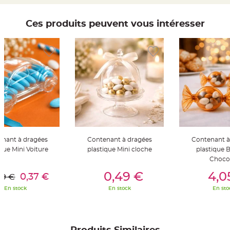
a
r
Ces produits peuvent vous intéresser
i
a
g
e
B
o
u
g
e
o
i
r
s
e
t
P
nant à dragées
Contenant à dragées
Contenant à
h
o
ique Mini Voiture
plastique Mini cloche
plastique
t
Choco
o
er Au Panier
Ajouter Au Panier
Ajouter A
p
h
0,49 €
4,0
0,37 €
59 €
o
r
En stock
En stock
En sto
e
s
B
o
u