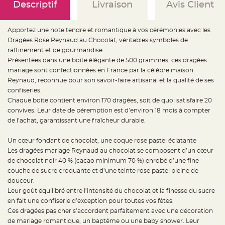
e
Descriptif
Livraison
Avis Client
d
e
c
h
Apportez une note tendre et romantique à vos cérémonies avec les
a
i
Dragées Rose Reynaud au Chocolat, véritables symboles de
s
e
raffinement et de gourmandise.
m
Présentées dans une boîte élégante de 500 grammes, ces dragées
a
r
mariage sont confectionnées en France par la célèbre maison
i
a
Reynaud, reconnue pour son savoir-faire artisanal et la qualité de ses
g
confiseries.
e
Chaque boîte contient environ 170 dragées, soit de quoi satisfaire 20
L
convives. Leur date de péremption est d’environ 18 mois à compter
a
n
de l’achat, garantissant une fraîcheur durable.
t
e
r
Un cœur fondant de chocolat, une coque rose pastel éclatante
n
e
Les dragées mariage Reynaud au chocolat se composent d’un cœur
v
de chocolat noir 40 % (cacao minimum 70 %) enrobé d’une fine
o
l
couche de sucre croquante et d’une teinte rose pastel pleine de
a
n
douceur.
t
Leur goût équilibré entre l’intensité du chocolat et la finesse du sucre
e
e
en fait une confiserie d’exception pour toutes vos fêtes.
t
f
Ces dragées pas cher s’accordent parfaitement avec une décoration
l
de mariage romantique, un baptême ou une baby shower. Leur
o