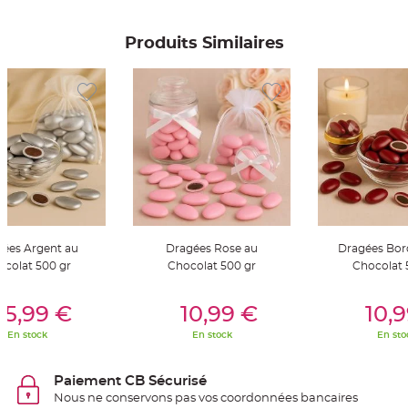
g
i
e
d
Produits Similaires
é
c
o
r
a
t
i
o
n
C
e
n
t
r
e
d
e
ées Argent au
Dragées Rose au
Dragées Bor
t
a
ocolat 500 gr
Chocolat 500 gr
Chocolat 
b
l
e
er Au Panier
Ajouter Au Panier
Ajouter A
&
15,99 €
10,99 €
10,
V
a
En stock
En stock
En sto
s
e
M
a
Paiement CB Sécurisé
r
i
Nous ne conservons pas vos coordonnées bancaires
a