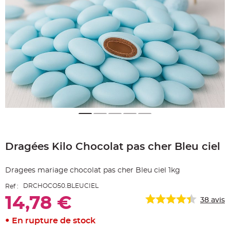
e
A
r
t
i
c
l
e
L
u
m
i
n
e
u
x
B
a
Skip
l
to
l
Dragées Kilo Chocolat pas cher Bleu ciel
the
o
n
beginning
m
of
a
Dragees mariage chocolat pas cher Bleu ciel 1kg
r
the
i
images
a
DRCHOCO50.BLEUCIEL
Ref :
g
gallery
e
14,78 €
38
avis
&
H
é
l
En rupture de stock
i