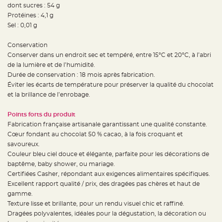
S
dont sucres : 54 g
u
Protéines : 4,1 g
s
p
Sel : 0,01 g
e
n
s
Conservation
i
o
Conserver dans un endroit sec et tempéré, entre 15°C et 20°C, à l’abri
n
b
de la lumière et de l’humidité.
o
Durée de conservation : 18 mois après fabrication.
u
l
Éviter les écarts de température pour préserver la qualité du chocolat
e
p
et la brillance de l’enrobage.
a
p
i
Points forts du produit
e
r
Fabrication française artisanale garantissant une qualité constante.
Cœur fondant au chocolat 50 % cacao, à la fois croquant et
T
savoureux.
a
p
Couleur bleu ciel douce et élégante, parfaite pour les décorations de
i
s
baptême, baby shower, ou mariage.
d
Certifiées Casher, répondant aux exigences alimentaires spécifiques.
e
s
Excellent rapport qualité / prix, des dragées pas chères et haut de
a
l
gamme.
l
Texture lisse et brillante, pour un rendu visuel chic et raffiné.
e
e
Dragées polyvalentes, idéales pour la dégustation, la décoration ou
t
T