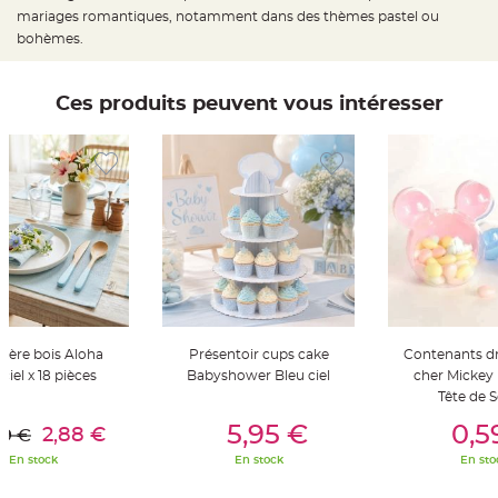
a
mariages romantiques, notamment dans des thèmes pastel ou
r
bohèmes.
i
a
g
Ces produits peuvent vous intéresser
e
B
o
u
g
e
o
i
r
s
e
t
P
h
o
t
o
ère bois Aloha
Présentoir cups cake
Contenants d
p
h
ciel x 18 pièces
Babyshower Bleu ciel
cher Mickey 
o
Tête de S
r
er Au Panier
Ajouter Au Panier
Ajouter A
e
s
5,95 €
0,5
2,88 €
99 €
En stock
En stock
En sto
B
o
u