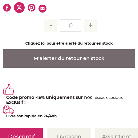
u
m
B
a
n
d
e
r
o
l
Cliquez ici pour être alerté du retour en stock
e
e
t
g
M'alerter du retour en stock
u
i
r
l
a
n
d
e
m
a
r
Code promo -15% uniquement sur
nos
ré
seaux
sociaux
i
Exclusif !
a
g
e
Livraison rapide en 24/48h
H
o
u
s
s
Descriptif
Livraison
Avis Client