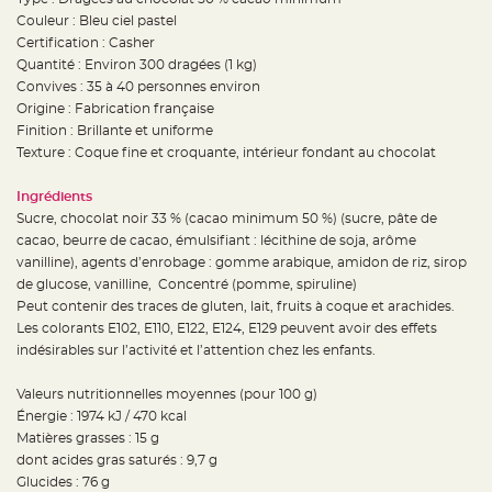
t
Couleur : Bleu ciel pastel
t
a
Certification : Casher
n
t
Quantité : Environ 300 dragées (1 kg)
e
Convives : 35 à 40 personnes environ
Origine : Fabrication française
N
o
Finition : Brillante et uniforme
e
u
Texture : Coque fine et croquante, intérieur fondant au chocolat
d
h
o
Ingrédients
u
s
Sucre, chocolat noir 33 % (cacao minimum 50 %) (sucre, pâte de
s
cacao, beurre de cacao, émulsifiant : lécithine de soja, arôme
e
d
vanilline), agents d’enrobage : gomme arabique, amidon de riz, sirop
e
c
de glucose, vanilline, Concentré (pomme, spiruline)
h
Peut contenir des traces de gluten, lait, fruits à coque et arachides.
a
i
Les colorants E102, E110, E122, E124, E129 peuvent avoir des effets
s
e
indésirables sur l’activité et l’attention chez les enfants.
d
e
M
Valeurs nutritionnelles moyennes (pour 100 g)
a
r
Énergie : 1974 kJ / 470 kcal
i
Matières grasses : 15 g
a
g
dont acides gras saturés : 9,7 g
e
Glucides : 76 g