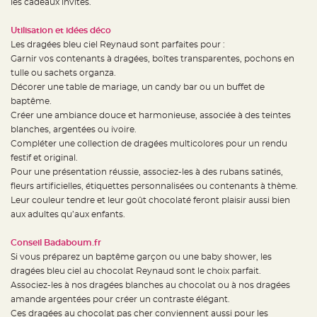
les cadeaux invités.
e
n
t
Utilisation et idées déco
u
r
Les dragées bleu ciel Reynaud sont parfaites pour :
e
Garnir vos contenants à dragées, boîtes transparentes, pochons en
M
a
tulle ou sachets organza.
r
i
Décorer une table de mariage, un candy bar ou un buffet de
a
baptême.
g
e
Créer une ambiance douce et harmonieuse, associée à des teintes
blanches, argentées ou ivoire.
D
Compléter une collection de dragées multicolores pour un rendu
é
festif et original.
c
o
Pour une présentation réussie, associez-les à des rubans satinés,
r
fleurs artificielles, étiquettes personnalisées ou contenants à thème.
a
Leur couleur tendre et leur goût chocolaté feront plaisir aussi bien
t
aux adultes qu’aux enfants.
i
o
n
Conseil Badaboum.fr
t
Si vous préparez un baptême garçon ou une baby shower, les
a
dragées bleu ciel au chocolat Reynaud sont le choix parfait.
b
Associez-les à nos dragées blanches au chocolat ou à nos dragées
l
amande argentées pour créer un contraste élégant.
e
Ces dragées au chocolat pas cher conviennent aussi pour les
m