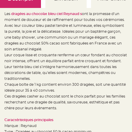
e
d
e
c
Les
dragées au chocolat bleu ciel Reynaud s
ont la promesse d’un
h
a
moment de douceur et de raffinement pour toutes vos cérémonies.
i
Avec leur couleur bleu pastel tendre et lumineuse, elles symbolisent
s
e
la pureté, la joie et la délicatesse. Idéales pour un baptême garçon,
m
a
une baby shower, une communion ou un mariage élégant, ces
r
dragées au chocolat 50% cacao sont fabriquées en France avec un
i
a
soin artisanal inégalé.
g
e
Leur coque lisse et croquante renferme un cœur fondant au chocolat
noir intense, offrant un équilibre parfait entre croquant et fondant.
L
Leur teinte bleu ciel s’intègre harmonieusement dans toutes les
a
n
décorations de table, qu’elles soient modernes, champêtres ou
t
e
traditionnelles.
r
Chaque boîte de 1 kg contient environ 300 dragées, soit une quantité
n
e
idéale pour 35 à 40 convives.
v
o
Ces dragées casher au chocolat sont le choix parfait pour les familles
l
recherchant une dragée de qualité, savoureuse, esthétique et pas
a
n
chère pour leurs événements.
t
e
e
Caractéristiques principales
t
f
Marque : Reynaud
l
o
Type : Dragées au chocolat 50 % cacao minimum