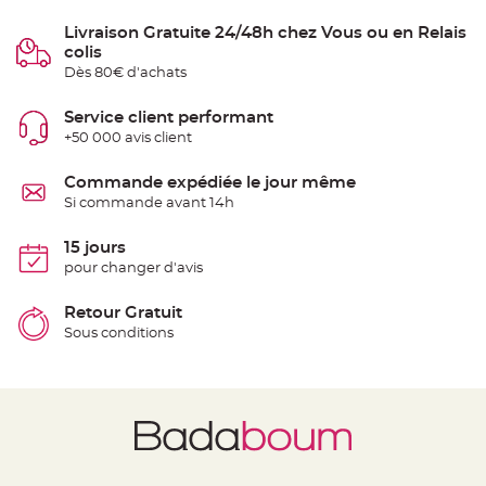
g
e
Livraison Gratuite 24/48h chez Vous ou en Relais
colis
C
h
Dès 80€ d'achats
e
m
i
Service client performant
n
d
+50 000 avis client
e
t
a
Commande expédiée le jour même
b
l
Si commande avant 14h
e
M
a
15 jours
r
i
pour changer d'avis
a
g
e
Retour Gratuit
j
e
Sous conditions
t
a
b
l
e
C
h
e
v
a