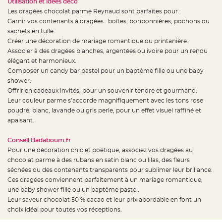
Utilisation et idées déco
e
Les dragées chocolat parme Reynaud sont parfaites pour :
n
t
Garnir vos contenants à dragées : boîtes, bonbonnières, pochons ou
u
r
sachets en tulle.
e
Créer une décoration de mariage romantique ou printanière.
M
a
Associer à des dragées blanches, argentées ou ivoire pour un rendu
r
i
élégant et harmonieux.
a
Composer un candy bar pastel pour un baptême fille ou une baby
g
e
shower.
Offrir en cadeaux invités, pour un souvenir tendre et gourmand.
D
Leur couleur parme s’accorde magnifiquement avec les tons rose
é
poudré, blanc, lavande ou gris perle, pour un effet visuel raffiné et
c
o
apaisant.
r
a
Conseil Badaboum.fr
t
Pour une décoration chic et poétique, associez vos dragées au
i
chocolat parme à des rubans en satin blanc ou lilas, des fleurs
o
n
séchées ou des contenants transparents pour sublimer leur brillance.
t
Ces dragées conviennent parfaitement à un mariage romantique,
a
une baby shower fille ou un baptême pastel.
b
Leur saveur chocolat 50 % cacao et leur prix abordable en font un
l
choix idéal pour toutes vos réceptions.
e
m