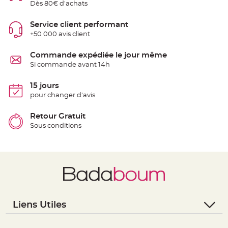
Dès 80€ d'achats
g
e
Service client performant
C
h
+50 000 avis client
e
m
i
Commande expédiée le jour même
n
d
Si commande avant 14h
e
t
a
15 jours
b
l
pour changer d'avis
e
M
a
Retour Gratuit
r
i
Sous conditions
a
g
e
j
e
t
a
b
l
e
C
Liens Utiles
h
e
- Questions / Réponses
v
a