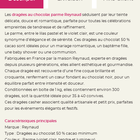
e
d
e
c
Les
dragées au chocolat parme Reynaud
séduisent par leur teinte
h
a
délicate, douce et romantique, parfaite pour toutes les célébrations
i
empreintes de tendresse et de raffinement.
s
e
Le parme, entre le lilas pastel et le violet clair, est une couleur
m
a
synonyme d’élégance et de sérénité. Ces dragées au chocolat 50 %
r
cacao sont idéales pour un mariage romantique, un baptême fille,
i
a
une baby shower ou une communion.
g
e
Fabriquées en France par la maison Reynaud, experte en dragées
depuis plusieurs générations, elles allient esthétique et gourmandise.
L
Chaque dragée est recouverte d’une fine coque brillante et
a
n
croquante, renfermant un cœur fondant au chocolat noir, pour un
t
e
équilibre parfait entre intensité et douceur.
r
Conditionnées en boîte de 1 kg, elles contiennent environ 300
n
e
dragées, soit la quantité idéale pour 35 à 40 convives.
v
o
Ces dragées casher associent qualité artisanale et petit prix, parfaites
l
pour les événements élégants et festifs.
a
n
t
e
Caractéristiques principales
e
Marque : Reynaud
t
f
Type : Dragées au chocolat 50 % cacao minimum
l
o
Couleur : Parme (violet clair, tendre et lumineux)