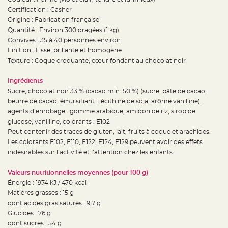
t
Certification : Casher
t
a
Origine : Fabrication française
n
t
Quantité : Environ 300 dragées (1 kg)
e
Convives : 35 à 40 personnes environ
Finition : Lisse, brillante et homogène
N
o
Texture : Coque croquante, cœur fondant au chocolat noir
e
u
d
Ingrédients
h
o
Sucre, chocolat noir 33 % (cacao min. 50 %) (sucre, pâte de cacao,
u
s
beurre de cacao, émulsifiant : lécithine de soja, arôme vanilline),
s
agents d’enrobage : gomme arabique, amidon de riz, sirop de
e
d
glucose, vanilline, colorants : E102
e
c
Peut contenir des traces de gluten, lait, fruits à coque et arachides.
h
Les colorants E102, E110, E122, E124, E129 peuvent avoir des effets
a
i
indésirables sur l’activité et l’attention chez les enfants.
s
e
d
Valeurs nutritionnelles moyennes (pour 100 g)
e
M
Énergie : 1974 kJ / 470 kcal
a
r
Matières grasses : 15 g
i
dont acides gras saturés : 9,7 g
a
g
Glucides : 76 g
e
dont sucres : 54 g