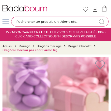
Nouveautés
Mariage
D
Re
é
c
LIVRAISON 24/48H GRATUITE CHEZ VOUS OU EN RELAIS DÈS 80€ -
o
CLICK AND COLLECT SOUS 1H DÉSORMAIS POSSIBLE
r
a
Accueil
Mariage
Dragées mariage
Dragée Chocolat
t
Dragées Chocolat pas cher Parme 1kg
i
o
Skip
n
to
s
the
a
end
l
of
l
the
e
images
m
gallery
a
r
i
a
g