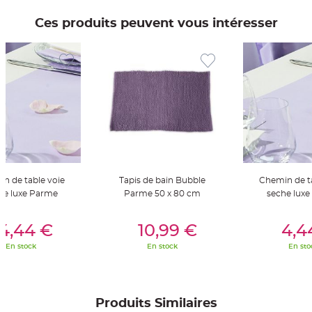
a
r
Ces produits peuvent vous intéresser
i
a
g
e
B
o
u
g
e
o
i
r
s
e
t
n de table voie
Tapis de bain Bubble
Chemin de t
P
h
he luxe Parme
Parme 50 x 80 cm
seche lux
o
t
er Au Panier
Ajouter Au Panier
Ajouter A
o
p
4,44 €
10,99 €
4,4
h
o
En stock
En stock
En sto
r
e
s
B
o
Produits Similaires
u