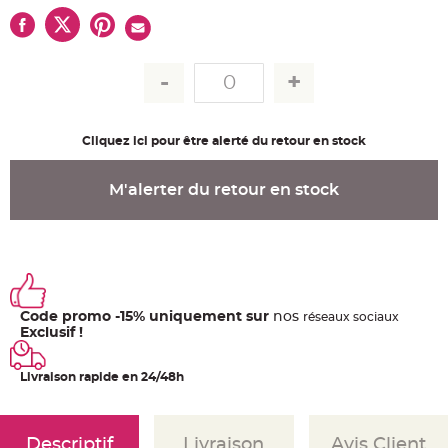
u
m
B
a
n
d
e
r
o
l
Cliquez ici pour être alerté du retour en stock
e
e
t
g
M'alerter du retour en stock
u
i
r
l
a
n
d
e
m
a
r
Code promo -15% uniquement sur
nos
ré
seaux
sociaux
i
Exclusif !
a
g
e
Livraison rapide en 24/48h
H
o
u
s
s
Descriptif
Livraison
Avis Client