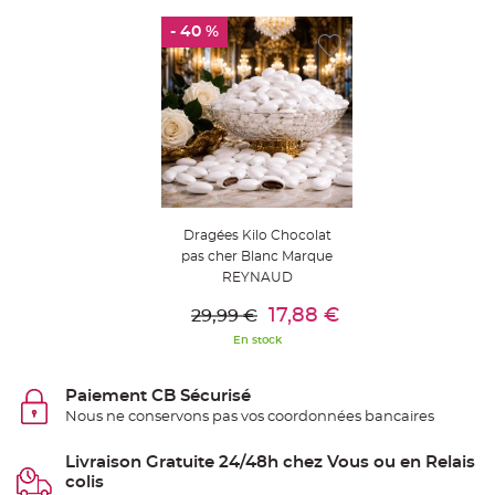
g
i
- 40 %
e
d
é
c
o
r
a
t
i
o
n
C
e
n
Dragées Kilo Chocolat
t
r
pas cher Blanc Marque
e
REYNAUD
d
e
Ajouter Au Panier
t
17,88 €
29,99 €
a
b
En stock
l
e
&
V
Paiement CB Sécurisé
a
s
Nous ne conservons pas vos coordonnées bancaires
e
M
a
Livraison Gratuite 24/48h chez Vous ou en Relais
r
i
colis
a