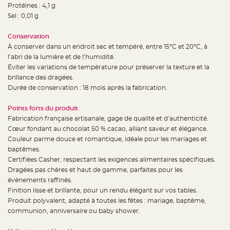
S
Protéines : 4,1 g
u
Sel : 0,01 g
s
p
e
n
Conservation
s
À conserver dans un endroit sec et tempéré, entre 15°C et 20°C, à
i
o
l’abri de la lumière et de l’humidité.
n
b
Éviter les variations de température pour préserver la texture et la
o
brillance des dragées.
u
l
Durée de conservation : 18 mois après la fabrication.
e
p
a
Points forts du produit
p
i
Fabrication française artisanale, gage de qualité et d’authenticité.
e
r
Cœur fondant au chocolat 50 % cacao, alliant saveur et élégance.
Couleur parme douce et romantique, idéale pour les mariages et
T
baptêmes.
a
p
Certifiées Casher, respectant les exigences alimentaires spécifiques.
i
s
Dragées pas chères et haut de gamme, parfaites pour les
d
événements raffinés.
e
s
Finition lisse et brillante, pour un rendu élégant sur vos tables.
a
l
Produit polyvalent, adapté à toutes les fêtes : mariage, baptême,
l
communion, anniversaire ou baby shower.
e
e
t
T