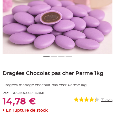
e
A
r
t
i
c
l
e
L
u
m
i
n
e
u
x
B
a
Skip
l
to
l
Dragées Chocolat pas cher Parme 1kg
the
o
n
beginning
m
of
a
Dragees mariage chocolat pas cher Parme 1kg
r
the
i
images
a
DRCHOCO50.PARME
Ref :
g
gallery
e
14,78 €
31
avis
&
H
é
l
En rupture de stock
i