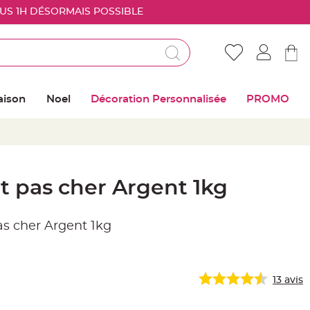
OUS 1H DÉSORMAIS POSSIBLE
Déjà client ?
Connectez vous pour retrouver vos coups de
aison
Noel
Décoration Personnalisée
PROMO
coeur
Me connecter
Mot de passe oublié ?
t pas cher Argent 1kg
Nouveau client ?
s cher Argent 1kg
Créer mon compte
13
avis