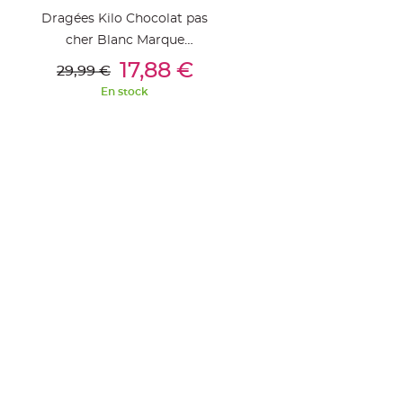
en
Dragées Kilo Chocolat pas
bois
cher Blanc Marque
Contenant
Ajouter Au Panier
REYNAUD
17,88 €
29,99 €
en
En stock
fer
forgé
et
métal
Etiquettes
à
dragées
Support
dragées
Mariage
-
Présentoir
Vêtements
à