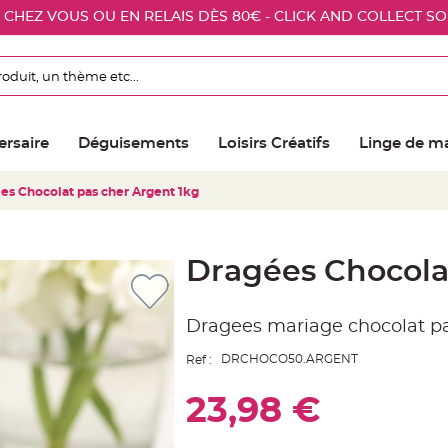
E CHEZ VOUS OU EN RELAIS DÈS 80€ - CLICK AND COLLECT S
ersaire
Déguisements
Loisirs Créatifs
Linge de m
es Chocolat pas cher Argent 1kg
Dragées Chocola
Dragees mariage chocolat pa
DRCHOCO50.ARGENT
Ref :
23,98 €