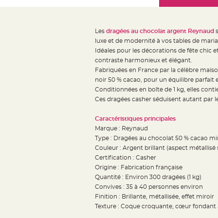
Mariage
the
Décoration
images
table
gallery
Les
dragées au chocolat argent Reynaud
s
mariage
luxe et de modernité à vos tables de ma
Bougeoirs
Idéales pour les décorations de fête chic 
et
contraste harmonieux et élégant.
Fabriquées en France par la célèbre mais
Photophores
noir 50 % cacao, pour un équilibre parfait 
Bougie
Conditionnées en boîte de 1 kg, elles conti
décoration
Ces dragées casher séduisent autant par l
Centre
de
Caractéristiques principales
Marque : Reynaud
table
Type : Dragées au chocolat 50 % cacao 
&
Couleur : Argent brillant (aspect métallisé s
Vase
Certification : Casher
Mariage
Origine : Fabrication française
Chemin
Quantité : Environ 300 dragées (1 kg)
Convives : 35 à 40 personnes environ
de
Finition : Brillante, métallisée, effet miroir
table
Texture : Coque croquante, cœur fondant 
Mariage