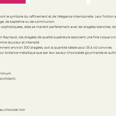
ont le symbole du raffinement et de l’élégance intemporelle. Leur finition
riage, de baptême ou de communion.
et sophistiquées, elles se marient parfaitement avec les dragées blanches, d
on Reynaud, ces dragées de qualité supérieure associent une fine coque c
entre douceur et intensité.
ennent environ 300 dragées, soit la quantité idéale pour 35 à 40 convives.
eur brillance métallique que par leur saveur chocolatée gourmande et auth
minimum
cintillant)
au chocolat noir