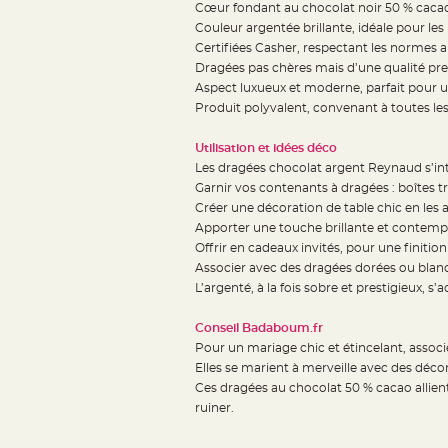
Cœur fondant au chocolat noir 50 % cacao
Deco
Couleur argentée brillante, idéale pour le
Paillette
Certifiées Casher, respectant les normes a
et
Dragées pas chères mais d’une qualité p
Aspect luxueux et moderne, parfait pour 
Strass
Produit polyvalent, convenant à toutes l
Déco
Plume
Utilisation et idées déco
Mariage
Les dragées chocolat argent Reynaud s’int
Fleurs
Garnir vos contenants à dragées : boîtes 
Créer une décoration de table chic en les a
décoratives
Apporter une touche brillante et contemp
Mariage
Offrir en cadeaux invités, pour une finition 
Marque
Associer avec des dragées dorées ou blanc
place
L’argenté, à la fois sobre et prestigieux,
et
Conseil Badaboum.fr
porte
Pour un mariage chic et étincelant, associ
nom
Elles se marient à merveille avec des déco
Menu,
Ces dragées au chocolat 50 % cacao allient
Carte
ruiner.
d'Invitation