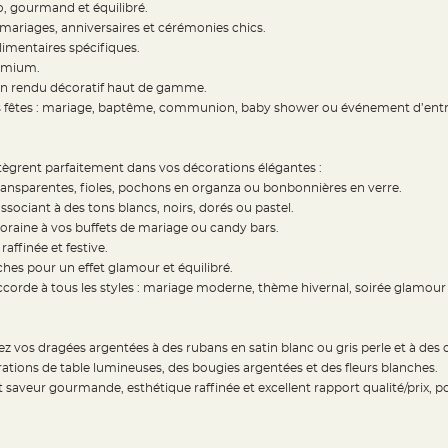
, gourmand et équilibré.
s mariages, anniversaires et cérémonies chics.
limentaires spécifiques.
remium.
un rendu décoratif haut de gamme.
es fêtes : mariage, baptême, communion, baby shower ou événement d’entr
ègrent parfaitement dans vos décorations élégantes :
transparentes, fioles, pochons en organza ou bonbonnières en verre.
ssociant à des tons blancs, noirs, dorés ou pastel.
oraine à vos buffets de mariage ou candy bars.
raffinée et festive.
hes pour un effet glamour et équilibré.
 s’accorde à tous les styles : mariage moderne, thème hivernal, soirée glamo
ez vos dragées argentées à des rubans en satin blanc ou gris perle et à des
rations de table lumineuses, des bougies argentées et des fleurs blanches.
 saveur gourmande, esthétique raffinée et excellent rapport qualité/prix, 