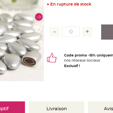
En rupture de stock
Code promo -15% uniquem
nos
ré
seaux
sociaux
Exclusif !
ptif
Livraison
Avis