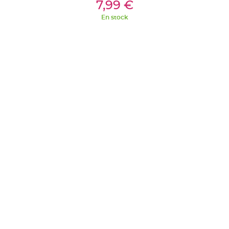
ier
Ajouter Au Panier
Aj
7,99 €
En stock