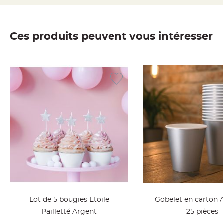
Pics
pour
Déco
Ces produits peuvent vous intéresser
Gateau
Rond
de
serviette
table
de
mariage
Contenant
Dragées
Mariage
Boite
à
dragées
Bourse
Lot de 5 bougies Etoile
Gobelet en carton 
et
Pailletté Argent
25 pièces
sac