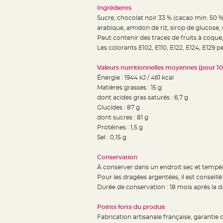
jetable
Ingrédients
Chevalet
Sucre, chocolat noir 33 % (cacao min. 50 %
arabique, amidon de riz, sirop de glucose, 
de
Peut contenir des traces de fruits à coque, 
table
Les colorants E102, E110, E122, E124, E129 pe
Mariage
Colombe,
Valeurs nutritionnelles moyennes (pour 10
Papillon,
Énergie : 1944 kJ / 461 kcal
Matières grasses : 15 g
Cage
dont acides gras saturés : 6,7 g
oiseau
Glucides : 87 g
Confettis
dont sucres : 81 g
et
Protéines : 1,5 g
Pétale
Sel : 0,15 g
de
Conservation
rose
À conserver dans un endroit sec et tempéré,
Déco
Pour les dragées argentées, il est conseill
Ardoise
Durée de conservation : 18 mois après la da
Déco
Points forts du produit
Naturelle
Fabrication artisanale française, garantie d
Mariage