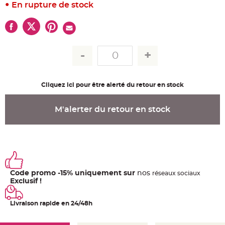
u
En rupture de stock
m
B
a
n
d
e
r
o
l
e
e
t
Cliquez ici pour être alerté du retour en stock
g
u
i
r
M'alerter du retour en stock
l
a
n
d
e
m
a
r
i
a
Code promo -15% uniquement sur
nos
ré
seaux
sociaux
g
e
Exclusif !
H
o
Livraison rapide en 24/48h
u
s
s