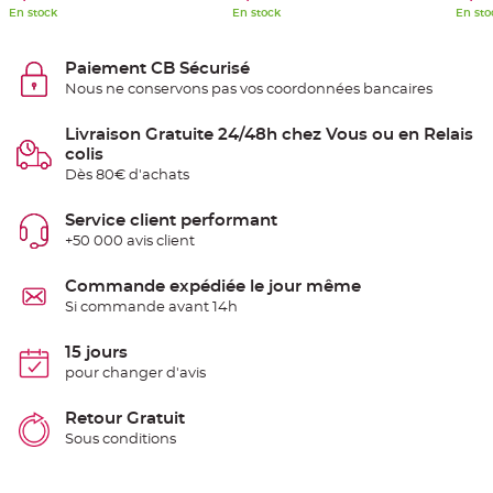
e
En stock
En stock
En sto
n
t
u
r
Paiement CB Sécurisé
e
Nous ne conservons pas vos coordonnées bancaires
M
a
r
i
Livraison Gratuite 24/48h chez Vous ou en Relais
a
colis
g
e
Dès 80€ d'achats
D
Service client performant
é
+50 000 avis client
c
o
r
Commande expédiée le jour même
a
Si commande avant 14h
t
i
15 jours
o
pour changer d'avis
n
t
a
Retour Gratuit
b
Sous conditions
l
e
m