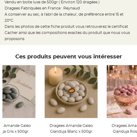
Vendu en boite luxe de 500gr ( Environ 120 dragées )
t
t
Dragees Fabriquées en France : Reynaud
a
n
A conserver au sec, à l'abri de la chaleur, de préférence entre 15 et
t
20°C.
e
Dans les photos de cette fiche produit vous retrouverez le certificat
N
Cacher ainsi que les compositions exactes du produit que nous vous
o
e
proposons
u
d
h
o
Ces produits peuvent vous intéresser
u
s
s
e
d
e
c
h
a
i
s
e
d
e
M
a
r
i
a
es Amande Galeo
Dragees Amande Galeo
Dragees Ama
g
e
uja Gris x 500gr
Gianduja Blanc x 500gr
Gianduja Ros