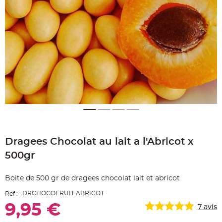
e
A
r
t
i
c
l
e
L
u
m
i
n
e
u
x
B
a
Skip
l
to
l
Dragees Chocolat au lait a l'Abricot x
the
o
n
beginning
m
500gr
of
a
r
the
i
images
a
Boite de 500 gr de dragees chocolat lait et abricot
g
gallery
e
DRCHOCOFRUIT.ABRICOT
Ref :
&
H
9,95 €
é
7
avis
l
i