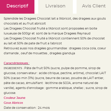
e
d
Descriptif
Livraison
Avis Client
e
c
h
a
Splendide les Dragees Chocolat lait a l'Abricot, des dragees aux gouts
i
s
chocolats et au fruit abricolt
e
m
Les
Dragees Chocolat fruité a l'Abricot sont proposées en boite
a
luxueuse de 500gr et sont de la marque Dragees Reynaud
r
i
Les Dragees Chocolat fruité a l'Abricot contiennent 50% de chocolat
a
g
au lait et 50% de pate de fruit a l'abricot
e
Retrouvez aussi nos dragées gourmandise : dragees coca cola, coeur
d'amande , oeuf de mouettes , dragées gianduja
L
a
n
t
Caractéristiques :
e
INGREDIENTS :
Pâte de fruit 50% (sucre, pulpe de pomme, sirop de
r
n
glucose, conservateur : acide citrique, pectine, arôme), chocolat LAIT
e
v
50% (cacao min 31%) (sucre, beurre de cacao, poudre de LAIT entier,
o
pâte de cacao, émulsifiant : lécithine de SOJA, arome naturel de
l
a
vanille), agents d’enrobage : gomme arabique, shellac ; sucre, sirop de
n
t
glucose.
e
Couleur Jaune
e
t
Gout Abricot
f
l
Date de conservation : 24 mois
o