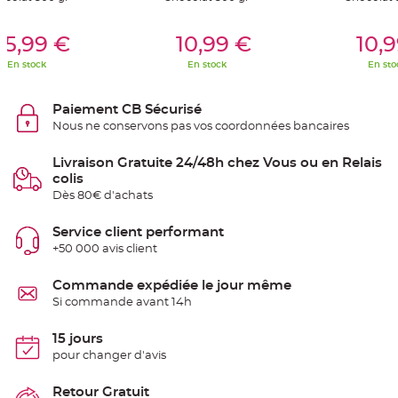
g
e
er Au Panier
Ajouter Au Panier
Ajouter A
15,99 €
10,99 €
10,
C
h
En stock
En stock
En sto
e
m
i
n
Paiement CB Sécurisé
d
e
Nous ne conservons pas vos coordonnées bancaires
t
a
b
Livraison Gratuite 24/48h chez Vous ou en Relais
l
e
colis
M
Dès 80€ d'achats
a
r
i
a
Service client performant
g
+50 000 avis client
e
j
e
t
Commande expédiée le jour même
a
Si commande avant 14h
b
l
e
15 jours
C
pour changer d'avis
h
e
v
Retour Gratuit
a