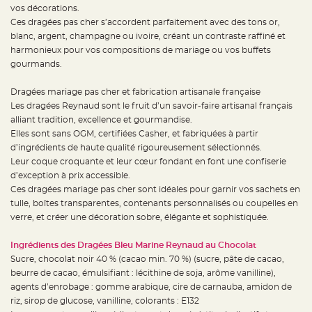
t
vos décorations.
t
a
Ces dragées pas cher s’accordent parfaitement avec des tons or,
n
blanc, argent, champagne ou ivoire, créant un contraste raffiné et
t
e
harmonieux pour vos compositions de mariage ou vos buffets
gourmands.
N
o
e
Dragées mariage pas cher et fabrication artisanale française
u
d
Les dragées Reynaud sont le fruit d’un savoir-faire artisanal français
h
o
alliant tradition, excellence et gourmandise.
u
Elles sont sans OGM, certifiées Casher, et fabriquées à partir
s
s
d’ingrédients de haute qualité rigoureusement sélectionnés.
e
d
Leur coque croquante et leur cœur fondant en font une confiserie
e
d’exception à prix accessible.
c
h
Ces dragées mariage pas cher sont idéales pour garnir vos sachets en
a
i
tulle, boîtes transparentes, contenants personnalisés ou coupelles en
s
verre, et créer une décoration sobre, élégante et sophistiquée.
e
d
e
M
Ingrédients des Dragées Bleu Marine Reynaud au Chocolat
a
Sucre, chocolat noir 40 % (cacao min. 70 %) (sucre, pâte de cacao,
r
i
beurre de cacao, émulsifiant : lécithine de soja, arôme vanilline),
a
g
agents d’enrobage : gomme arabique, cire de carnauba, amidon de
e
riz, sirop de glucose, vanilline, colorants : E132