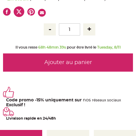
u
m
B
a
n
d
e
r
o
l
e
e
Il vous reste
68h 48min 38s
pour être livré le
Tuesday, 8/11
t
g
u
Ajouter au panier
i
r
l
a
n
d
e
m
a
r
i
Code promo -15% uniquement sur
nos
ré
seaux
sociaux
a
Exclusif !
g
e
Livraison rapide en 24/48h
H
o
u
s
s