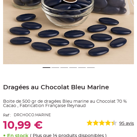
e
A
r
t
i
c
l
e
L
u
m
i
n
e
u
x
B
a
Skip
l
to
l
Dragées au Chocolat Bleu Marine
the
o
n
beginning
m
of
a
Boite de 500 gr de dragées Bleu marine au Chocolat 70 %
r
the
i
Cacao , Fabrication Française Reynaud
images
a
g
gallery
DRCHOCO.MARINE
Ref :
e
&
10,99 €
95
avis
H
é
l
i
En stock
( Plus que 14 produits disponibles )