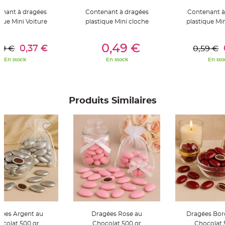
g
i
nant à dragées
Contenant à dragées
Contenant à
e
d
ique Mini Voiture
plastique Mini cloche
plastique Min
é
c
er Au Panier
Ajouter Au Panier
Ajouter A
o
r
0,49 €
0,37 €
59 €
0,59 €
a
t
En stock
En stock
En sto
i
o
n
C
e
Produits Similaires
n
t
r
e
d
e
t
a
b
l
e
&
V
a
s
e
M
a
r
ées Argent au
Dragées Rose au
Dragées Bor
i
ocolat 500 gr
Chocolat 500 gr
Chocolat 
a