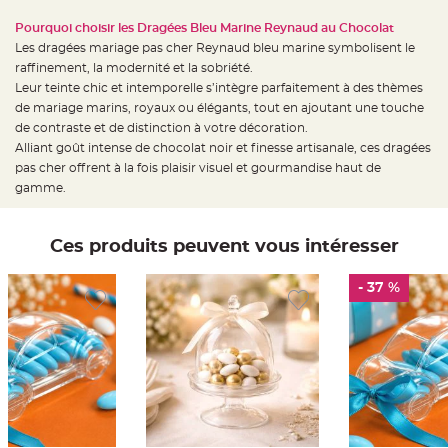
a
Pourquoi choisir les Dragées Bleu Marine Reynaud au Chocolat
r
i
Les dragées mariage pas cher Reynaud bleu marine symbolisent le
a
raffinement, la modernité et la sobriété.
g
Leur teinte chic et intemporelle s’intègre parfaitement à des thèmes
e
de mariage marins, royaux ou élégants, tout en ajoutant une touche
de contraste et de distinction à votre décoration.
B
o
Alliant goût intense de chocolat noir et finesse artisanale, ces dragées
u
pas cher offrent à la fois plaisir visuel et gourmandise haut de
g
e
gamme.
o
i
r
s
e
Ces produits peuvent vous intéresser
t
P
h
- 37 %
o
t
o
p
h
o
r
e
s
B
o
u