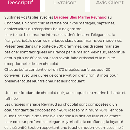
e
Descriptif
Livraison
Avis Client
d
e
c
h
Sublimez vos tables avec les
Dragées Bleu Marine Reynaud
au
a
i
Chocolat, un choix chic et raffiné pour vos mariages, baptêmes,
s
e
anniversaires ou réceptions haut de gamme.
m
Leur teinte bleu marine intense et satinée incarne l’élégance à la
a
r
française, idéale pour les mariages classiques, marins ou modernes.
i
a
Présentées dans une boîte de 500 grammes, ces dragées mariage
g
pas cher sont fabriquées en France par la maison Reynaud, reconnue
e
depuis plus de 60 ans pour son savoir-faire artisanal et la qualité
L
exceptionnelle de son chocolat.
a
n
Chaque boîte contient environ 170 dragées, parfaites pour 20
t
convives, avec une durée de conservation d’environ 18 mois pour
e
r
préserver toute leur fraîcheur et leur croquant.
n
e
v
Un cœur fondant de chocolat noir, une coque bleu marine brillante et
o
l
raffinée
a
n
Les dragées mariage Reynaud au chocolat sont composées d’un
t
cœur fondant de chocolat noir 40 % (cacao minimum 70 %), enrobé
e
e
d’une fine coque de sucre bleu marine à la finition lisse et éclatante.
t
f
Leur couleur profonde et élégante symbolise la confiance, la loyauté
l
et la sérénité, tout en apportant une touche moderne et masculine à
o