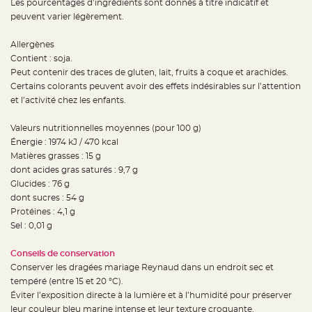
Les pourcentages d’ingrédients sont donnés à titre indicatif et
S
u
peuvent varier légèrement.
s
p
e
Allergènes
n
s
Contient : soja.
i
o
Peut contenir des traces de gluten, lait, fruits à coque et arachides.
n
Certains colorants peuvent avoir des effets indésirables sur l’attention
b
o
et l’activité chez les enfants.
u
l
e
Valeurs nutritionnelles moyennes (pour 100 g)
p
a
Énergie : 1974 kJ / 470 kcal
p
i
Matières grasses : 15 g
e
dont acides gras saturés : 9,7 g
r
Glucides : 76 g
T
dont sucres : 54 g
a
p
Protéines : 4,1 g
i
Sel : 0,01 g
s
d
e
s
Conseils de conservation
a
Conserver les dragées mariage Reynaud dans un endroit sec et
l
l
tempéré (entre 15 et 20 °C).
e
e
Éviter l’exposition directe à la lumière et à l’humidité pour préserver
t
leur couleur bleu marine intense et leur texture croquante.
T