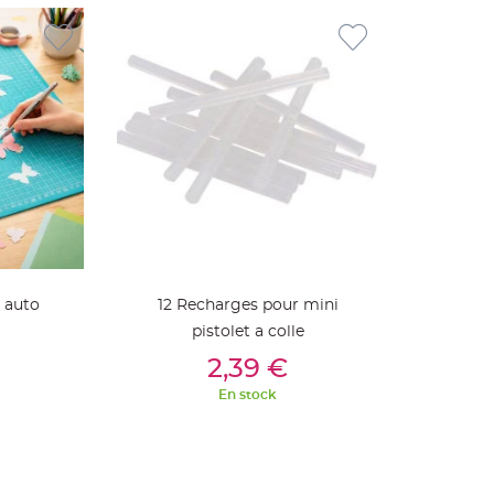
 auto
12 Recharges pour mini
pistolet a colle
ier
Ajouter Au Panier
2,39 €
En stock