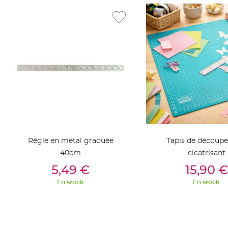
jetable
Chevalet
de
table
Mariage
Colombe,
Papillon,
Cage
oiseau
Confettis
et
Pétale
Règle en métal graduée
Tapis de découpe
de
40cm
cicatrisant
rose
Ajouter Au Panier
Ajouter Au Pan
5,49 €
15,90 €
Déco
En stock
En stock
Ardoise
Déco
Naturelle
Mariage