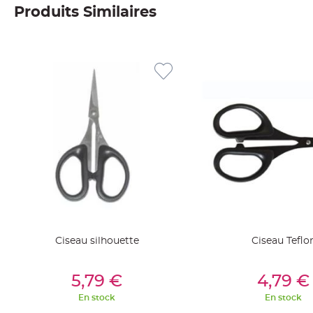
Produits Similaires
Deco
Paillette
et
Strass
Déco
Plume
Mariage
Fleurs
décoratives
Mariage
Marque
place
et
porte
Ciseau silhouette
Ciseau Teflo
nom
Menu,
Ajouter Au Panier
Ajouter Au Pan
5,79 €
4,79 €
Carte
d'Invitation
En stock
En stock