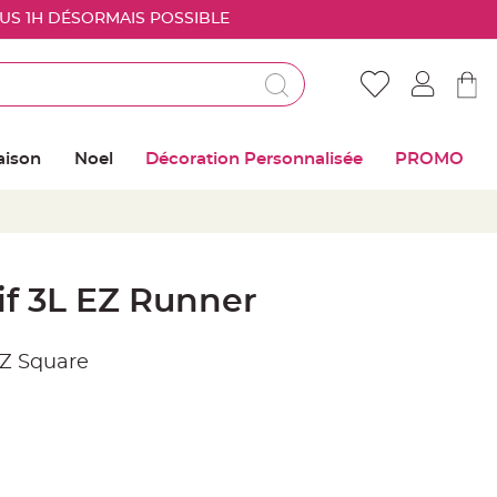
OUS 1H DÉSORMAIS POSSIBLE
Déjà client ?
Connectez vous pour retrouver vos coups de
aison
Noel
Décoration Personnalisée
PROMO
coeur
Me connecter
Mot de passe oublié ?
if 3L EZ Runner
Nouveau client ?
EZ Square
Créer mon compte