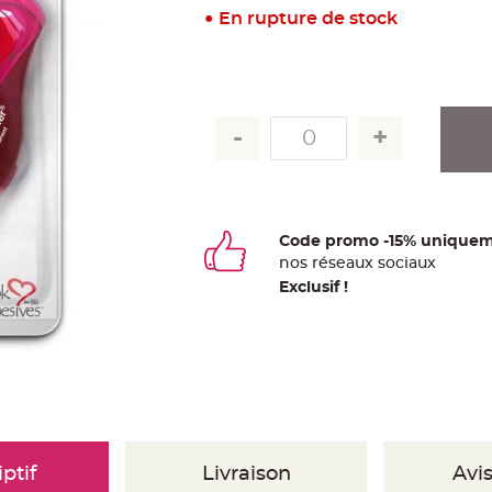
En rupture de stock
Code promo -15% uniquem
nos
ré
seaux
sociaux
Exclusif !
ptif
Livraison
Avis