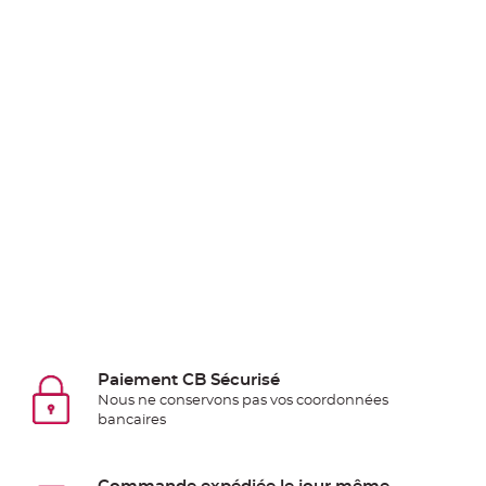
Pics
pour
Déco
Gateau
Rond
de
serviette
table
de
mariage
Contenant
Dragées
Mariage
Boite
à
Paiement CB Sécurisé
dragées
Nous ne conservons pas vos coordonnées
Bourse
bancaires
et
sac