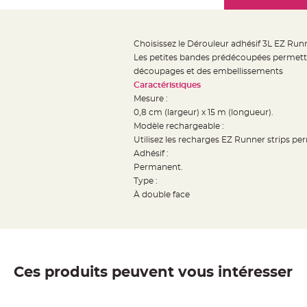
Mariage
the
Décoration
images
table
gallery
Choisissez le Dérouleur adhésif 3L EZ Run
mariage
Les petites bandes prédécoupées permettent
Bougeoirs
découpages et des embellissements
et
Caractéristiques
Mesure :
Photophores
0,8 cm (largeur) x 15 m (longueur).
Bougie
Modèle rechargeable :
décoration
Utilisez les recharges EZ Runner strips p
Centre
Adhésif :
de
Permanent.
Type :
table
À double face
&
Vase
Mariage
Chemin
de
Ces produits peuvent vous intéresser
table
Mariage