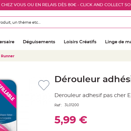
E CHEZ VOUS OU EN RELAIS DÈS 80€ - CLICK AND COLLECT S
ersaire
Déguisements
Loisirs Créatifs
Linge de m
Z Runner
Dérouleur adhés
Derouleur adhesif pas cher 
3L01200
Ref :
5,99 €