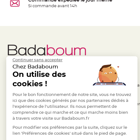
Commande expédiée le jour même
à
Si commande avant 14h
dragées
Contenant
Dragées
Plastique
Transparent
Contenant
à
Continuer sans accepter
dragées
Chez Badaboum
en
Liens Utiles
On utilise des
Legal
tulle
cookies !
- Questions / Réponses
- Conditions Généra
Contenant
à
- Nous contacter
Pour le bon fonctionnement de notre site, vous ne trouvez
- RGPD
dragées
ici que des cookies générés par nos partenaires dédiés à
- Suivre une commande
- Règles de confiden
l'expérience de l'utilisateur. Ils nous permettent de
en
comprendre ce qui marche et ce qui marche moins bien
- Retourner un article
- Cookies
verre
à travers votre visite sur Badaboum.fr
- Paiement Sécurisé
- Plan du site
Contenant
Pour modifier vos préférences par la suite, cliquez sur le
à
- Paiement en Plusieurs fois
lien 'Préférences de cookies' situé dans le pied de page.
dragées