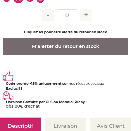
u
m
B
a
n
d
e
r
Cliquez ici pour être alerté du retour en stock
o
l
e
e
M'alerter du retour en stock
t
g
u
i
r
l
a
n
d
e
Code promo -15% uniquement sur
nos réseaux sociaux
m
a
Exclusif !
r
i
a
g
Livraison Gratuite par GLS ou Mondial Rleay
e
dès 80€ d'achat
H
o
u
s
Descriptif
Livraison
Avis Client
s