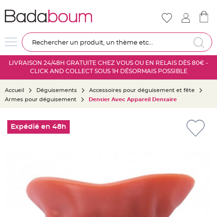
Nouveautés
Mariage
D
Re
é
c
LIVRAISON 24/48H GRATUITE CHEZ VOUS OU EN RELAIS DÈS 80€ -
o
CLICK AND COLLECT SOUS 1H DÉSORMAIS POSSIBLE
r
a
Accueil
Déguisements
Accessoires pour déguisement et fête
t
Armes pour déguisement
Dentier Avec Appareil Dentaire
i
o
Skip
n
to
Expédié en 48h
s
the
a
end
l
of
l
the
e
images
m
gallery
a
r
i
a
g