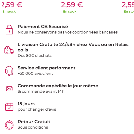
S
2,59 €
2,59 €
2,5
u
s
En stock
En stock
En sto
p
e
n
s
Paiement CB Sécurisé
i
o
Nous ne conservons pas vos coordonnées bancaires
n
b
o
Livraison Gratuite 24/48h chez Vous ou en Relais
u
l
colis
e
Dès 80€ d'achats
p
a
p
i
Service client performant
e
+50 000 avis client
r
T
Commande expédiée le jour même
a
p
Si commande avant 14h
i
s
d
15 jours
e
s
pour changer d'avis
a
l
l
Retour Gratuit
e
e
Sous conditions
t
T