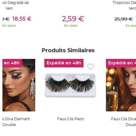
t
cool Degradé de
Tropicool D
t
Vert
Vert
a
er Au Panier
Ajouter Au Panier
Ajouter A
n
t
2,59 €
18,55 €
90 €
25,90 €
e
En stock
En stock
En sto
N
o
e
u
d
h
Produits Similaires
o
u
s
é en 48h
Expédié en 48h
Expédié en 
s
e
d
e
c
h
a
i
s
e
d
e
M
a
r
i
ils Diva Diamant
Faux Cils Paon
Faux Cils Di
a
Double
Doub
g
e
er Au Panier
Ajouter Au Panier
Ajouter A