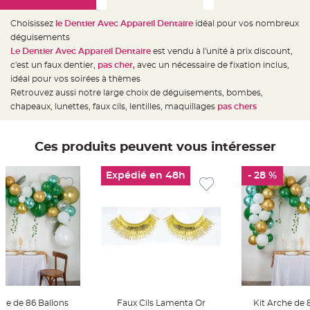
e
d
e
Choisissez
le Dentier Avec Appareil Dentaire
idéal pour vos nombreux
c
h
déguisements
a
Le Dentier Avec Appareil Dentaire
est vendu à l'unité à prix discount,
i
s
c'est un faux dentier,
pas cher,
avec un nécessaire de fixation inclus,
e
m
idéal pour vos soirées à thèmes
a
Retrouvez aussi notre large choix de déguisements, bombes,
r
i
chapeaux, lunettes, faux cils, lentilles, maquillages
pas chers
a
g
e
Ces produits peuvent vous intéresser
L
a
n
t
Expédié en 48h
- 28 %
e
r
n
e
v
o
l
a
n
t
e
e
t
f
l
che de 86 Ballons
Faux Cils Lamenta Or
Kit Arche de 
o