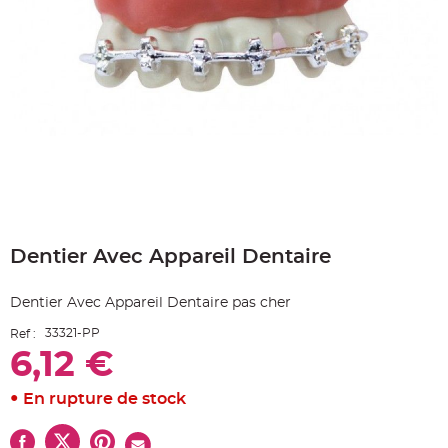
e
A
r
t
i
c
l
e
L
u
m
i
n
e
u
x
Skip
B
to
a
Dentier Avec Appareil Dentaire
the
l
beginning
l
o
of
n
Dentier Avec Appareil Dentaire pas cher
the
m
a
images
r
33321-PP
Ref :
gallery
i
6,12 €
a
g
e
&
En rupture de stock
H
é
l
i