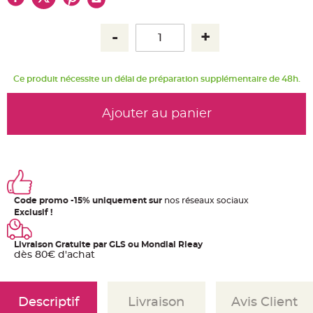
u
m
B
a
n
d
e
r
Ce produit nécessite un délai de préparation supplémentaire de 48h.
o
l
e
e
Ajouter au panier
t
g
u
i
r
l
a
n
d
e
Code promo -15% uniquement sur
nos réseaux sociaux
m
a
Exclusif !
r
i
a
g
Livraison Gratuite par GLS ou Mondial Rleay
e
dès 80€ d'achat
H
o
u
s
Descriptif
Livraison
Avis Client
s