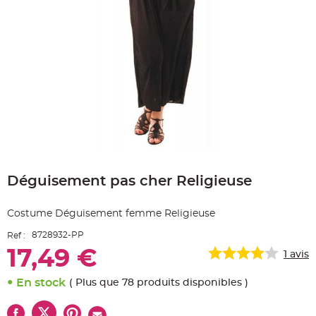
e
A
r
t
i
c
l
e
L
u
m
i
n
e
u
x
Skip
B
to
a
Déguisement pas cher Religieuse
the
l
beginning
l
o
of
n
Costume Déguisement femme Religieuse
the
m
a
images
r
8728932-PP
Ref :
gallery
i
a
17,49 €
1
avis
g
e
&
En stock
( Plus que 78 produits disponibles )
H
é
l
i