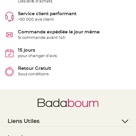
Dès 80€ d'achats
t
t
a
n
Service client performant
t
+50 000 avis client
e
N
Commande expédiée le jour même
o
e
Si commande avant 14h
u
d
h
15 jours
o
u
pour changer d'avis
s
s
e
Retour Gratuit
d
e
Sous conditions
c
h
a
i
s
e
d
e
M
a
r
i
Liens Utiles
a
g
e
- Questions / Réponses