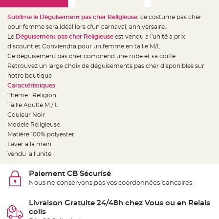
e
d
e
Sublime le Déguisement pas cher Religieuse
, ce costume pas cher
c
h
pour femme sera idéal lors d'un carnaval, anniversaire..
a
Le
Déguisement pas cher Religieuse
est vendu a l'unité a prix
i
s
discount et Conviendra pour un femme en taille M/L
e
m
Ce déguisement pas cher comprend une robe et sa coiffe
a
Retrouvez un large choix de déguisements pas cher disponibles sur
r
i
notre boutique
a
g
Caractéristiques
e
Theme : Religion
Taille Adulte M / L
L
a
Couleur Noir
n
t
Modele Religieuse
e
Matière 100% polyester
r
n
Laver a la main
e
v
Vendu a l'unité
o
l
a
Paiement CB Sécurisé
n
t
Nous ne conservons pas vos coordonnées bancaires
e
e
t
Livraison Gratuite 24/48h chez Vous ou en Relais
f
l
colis
o