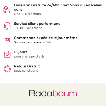
t
t
Livraison Gratuite 24/48h chez Vous ou en Relais
a
colis
n
t
Dès 80€ d'achats
e
Service client performant
N
o
+50 000 avis client
e
u
d
Commande expédiée le jour même
h
o
Si commande avant 14h
u
s
s
15 jours
e
d
pour changer d'avis
e
c
h
Retour Gratuit
a
i
Sous conditions
s
e
d
e
M
a
r
i
a
g
e