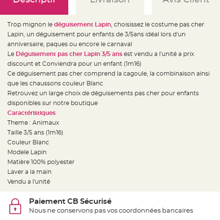
e
d
e
c
Trop mignon le
déguisement Lapin
, choisissez le costume pas cher
h
a
Lapin, un déguisement pour enfants de 3/5ans idéal lors d'un
i
s
anniversaire, paques ou encore le carnaval
e
Le
Déguisement pas cher Lapin 3/5 ans
est vendu a l'unité a prix
m
a
discount et Conviendra pour un enfant (1m16)
r
i
Ce déguisement pas cher comprend la cagoule, la combinaison ainsi
a
que les chaussons couleur Blanc
g
e
Retrouvez un large choix de déguisements pas cher pour enfants
disponibles sur notre boutique
L
a
Caractéristiques
n
Theme : Animaux
t
e
Taille 3/5 ans (1m16)
r
n
Couleur Blanc
e
Modele Lapin
v
o
Matière 100% polyester
l
a
Laver a la main
n
Vendu a l'unité
t
e
e
t
Paiement CB Sécurisé
f
Nous ne conservons pas vos coordonnées bancaires
l
o