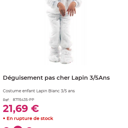
e
A
r
t
i
c
l
e
L
u
m
i
n
e
u
x
B
Skip
a
to
l
Déguisement pas cher Lapin 3/5Ans
the
l
o
beginning
n
of
m
Costume enfant Lapin Blanc 3/5 ans
a
the
r
images
i
87115435-PP
Ref :
gallery
a
g
21,69 €
e
&
H
En rupture de stock
é
l
i