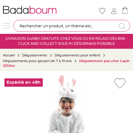
Nouveautés
Mariage
D
Re
é
c
LIVRAISON 24/48H GRATUITE CHEZ VOUS OU EN RELAIS DÈS 80€ -
o
CLICK AND COLLECT SOUS 1H DÉSORMAIS POSSIBLE
r
a
Accueil
Déguisements
Déguisements pour enfant
t
Déguisements pour garçon de 7 à 10 ans
Déguisement pas cher Lapin
i
3/5Ans
o
n
Skip
s
to
Expédié en 48h
a
the
l
end
l
of
e
the
m
images
a
gallery
r
i
a
g