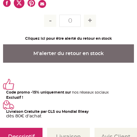
u
m
B
a
n
d
e
r
o
Cliquez ici pour être alerté du retour en stock
l
e
e
t
M'alerter du retour en stock
g
u
i
r
l
a
n
d
e
m
a
Code promo -15% uniquement sur
nos réseaux sociaux
r
Exclusif !
i
a
g
e
Livraison Gratuite par GLS ou Mondial Rleay
dès 80€ d'achat
H
o
u
s
s
Descriptif
Livraison
Avis Client