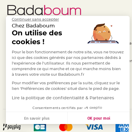
Deco
Paillette
et
Continuer sans accepter
Chez Badaboum
Strass
Liens Utiles
On utilise des
Legal
Déco
cookies !
Plume
- Questions / Réponses
- Conditions Généra
Mariage
- Nous contacter
Pour le bon fonctionnement de notre site, vous ne trouvez
- RGPD
Fleurs
ici que des cookies générés par nos partenaires dédiés à
- Suivre une commande
- Règles de confiden
décoratives
l'expérience de l'utilisateur. Ils nous permettent de
Mariage
comprendre ce qui marche et ce qui marche moins bien
- Retourner un article
- Cookies
à travers votre visite sur Badaboum.fr
Marque
- Paiement Sécurisé
- Plan du site
place
Pour modifier vos préférences par la suite, cliquez sur le
- Paiement en Plusieurs fois
lien 'Préférences de cookies' situé dans le pied de page.
et
- Marques
porte
Lire la politique de confidentialité & Partenaires
nom
Consentements certifiés par
Menu,
En savoir plus
OK pour moi
Carte
d'Invitation
Axeptio consent
Plateforme de Gestion du Consentement : Personnalisez vos