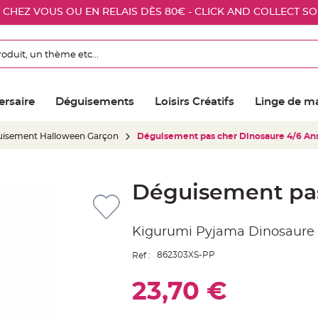
E CHEZ VOUS OU EN RELAIS DÈS 80€ - CLICK AND COLLECT S
ersaire
Déguisements
Loisirs Créatifs
Linge de m
isement Halloween Garçon
Déguisement pas cher Dinosaure 4/6 An
Déguisement pas
Kigurumi Pyjama Dinosaure
862303XS-PP
Ref :
23,70 €