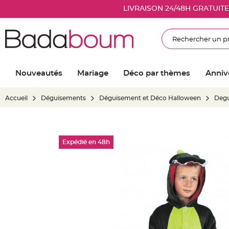
Nouveautés
LIVRAISON 24/48H GRATUIT
Mariage
Décoration
Rechercher
salle
mariage
Article
Nouveautés
Mariage
Déco par thèmes
Anniv
Lumineux
Ballon
Accueil
Déguisements
Déguisement et Déco Halloween
Degu
mariage
&
Hélium
Skip
Banderole
Expédié en 48h
to
et
the
guirlande
end
mariage
of
Housse
the
de
images
chaise
gallery
mariage