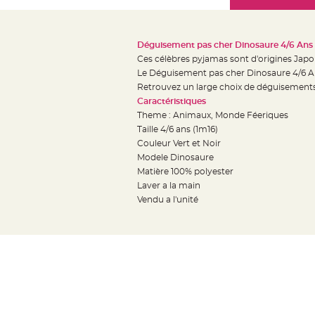
Mariage
the
Décoration
images
table
gallery
Déguisement pas cher Dinosaure 4/6 Ans
mariage
Ces célèbres pyjamas sont d'origines Japo
Bougeoirs
Le
Déguisement pas cher Dinosaure 4/6 Ans
et
Retrouvez un large choix de déguisements 
Caractéristiques
Photophores
Theme : Animaux, Monde Féeriques
Bougie
Taille 4/6 ans (1m16)
décoration
Couleur Vert et Noir
Centre
Modele Dinosaure
de
Matière 100% polyester
Laver a la main
table
Vendu a l'unité
&
Vase
Mariage
Chemin
de
table
Mariage