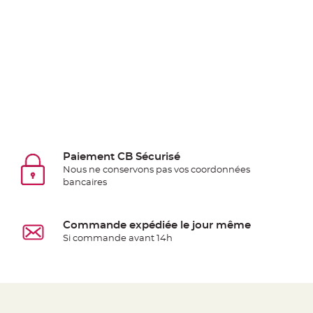
jetable
Chevalet
de
table
Mariage
Colombe,
Papillon,
Cage
oiseau
Paiement CB Sécurisé
Confettis
Nous ne conservons pas vos coordonnées
et
bancaires
Pétale
de
Commande expédiée le jour même
rose
Si commande avant 14h
Déco
Ardoise
Déco
Naturelle
Mariage