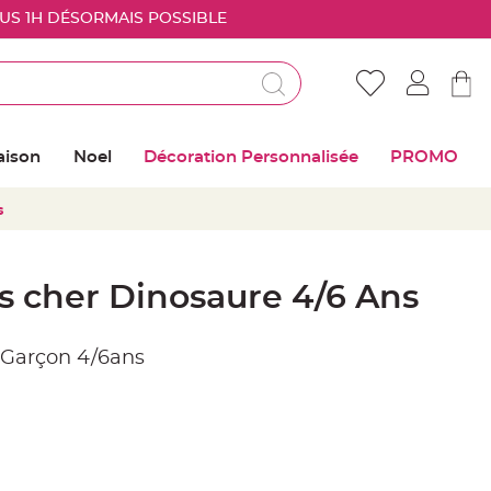
OUS 1H DÉSORMAIS POSSIBLE
Déjà client ?
Connectez vous pour retrouver vos coups de
aison
Noel
Décoration Personnalisée
PROMO
coeur
s
Me connecter
Mot de passe oublié ?
 cher Dinosaure 4/6 Ans
Nouveau client ?
 Garçon 4/6ans
Créer mon compte