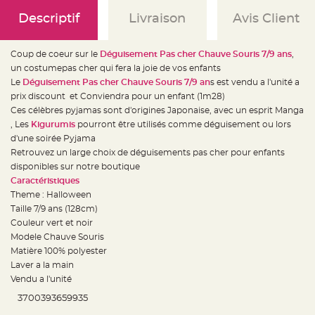
e
d
Descriptif
Livraison
Avis Client
e
c
h
a
i
Coup de coeur sur le
Déguisement Pas cher Chauve Souris 7/9 ans
,
s
un costumepas cher qui fera la joie de vos enfants
e
m
Le
Déguisement Pas cher Chauve Souris 7/9 an
s est vendu a l'unité a
a
r
prix discount et Conviendra pour un enfant (1m28)
i
Ces célèbres pyjamas sont d'origines Japonaise, avec un esprit Manga
a
g
, Les
Kigurumis
pourront être utilisés comme déguisement ou lors
e
d'une soirée Pyjama
L
Retrouvez un large choix de déguisements pas cher pour enfants
a
disponibles sur notre boutique
n
t
Caractéristiques
e
r
Theme : Halloween
n
Taille 7/9 ans (128cm)
e
v
Couleur vert et noir
o
l
Modele Chauve Souris
a
Matière 100% polyester
n
t
Laver a la main
e
e
Vendu a l'unité
t
f
3700393659935
l
o