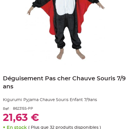
e
A
r
t
i
c
l
e
L
u
m
i
n
e
u
x
B
Skip
a
to
l
Déguisement Pas cher Chauve Souris 7/9
the
l
o
beginning
n
ans
of
m
a
the
r
images
i
Kigurumi Pyjama Chauve Souris Enfant 7/9ans
gallery
a
g
862315S-PP
Ref :
e
&
21,63 €
H
é
l
i
En stock
( Plus que 32 produits disponibles )